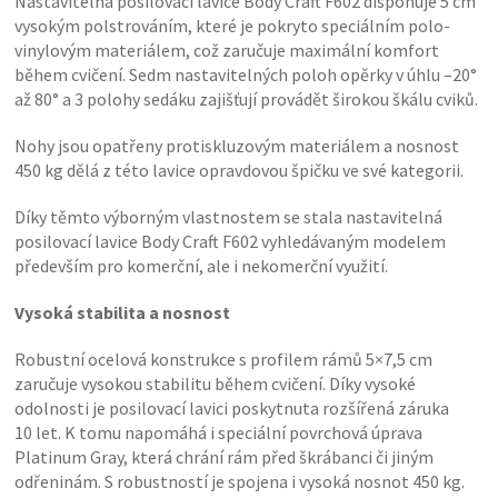
Nastavitelná posilovací lavice Body Craft F602 disponuje 5 cm
vysokým polstrováním, které je pokryto speciálním polo-
vinylovým materiálem, což zaručuje maximální komfort
během cvičení. Sedm nastavitelných poloh opěrky v úhlu –20°
až 80° a 3 polohy sedáku zajišťují provádět širokou škálu cviků.
Nohy jsou opatřeny protiskluzovým materiálem a nosnost
450 kg dělá z této lavice opravdovou špičku ve své kategorii.
Díky těmto výborným vlastnostem se stala nastavitelná
posilovací lavice Body Craft F602 vyhledávaným modelem
především pro komerční, ale i nekomerční využití.
Vysoká stabilita a nosnost
Robustní ocelová konstrukce s profilem rámů 5×7,5 cm
zaručuje vysokou stabilitu během cvičení. Díky vysoké
odolnosti je posilovací lavici poskytnuta rozšířená záruka
10 let. K tomu napomáhá i speciální povrchová úprava
Platinum Gray, která chrání rám před škrábanci či jiným
odřeninám. S robustností je spojena i vysoká nosnot 450 kg.