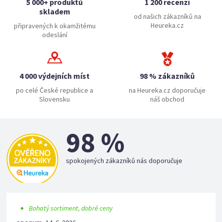
5 000+ produktů
1 200 recenzí
skladem
od našich zákazníků na
Heureka.cz
připravených k okamžitému
odeslání
4 000 výdejních míst
98 % zákazníků
po celé České republice a
na Heureka.cz doporučuje
Slovensku
náš obchod
98 %
spokojených zákazníků nás doporučuje
Bohatý sortiment, dobré ceny