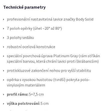
Technické parametry
profesionální nastavitelná lavice značky Body Solid
7 poloh opěrky (úhel –20° až 80°)
3 polohy sedáku
robustní ocelová konstrukce
speciální povrchová úprava Platinum Gray (rám stříkán
speciální barvou, která chrání lavici proti škrábancům)
protiskluzové zakončení nohou pro vyšší stabilitu
opěrka s vysokou hustotou (tvrdší) pokryta polo-
vinylovým materiálem
profil rámu:
5×7,5 cm
výška polstrování:
5 cm