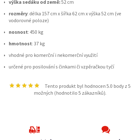
výška sedáku od země:
52 cm
rozměry
: délka 157 cm x šířka 62 cm x výška 52 cm (ve
vodorovné poloze)
nosnost
: 450 kg
hmotnost
: 37 kg
vhodné pro komerční i nekomerční využití
určené pro posilování s činkami či vzpěračkou tyčí
Tento produkt byl hodnocen
5.0
body z 5
možných (hodnotilo
5
zákazníků).