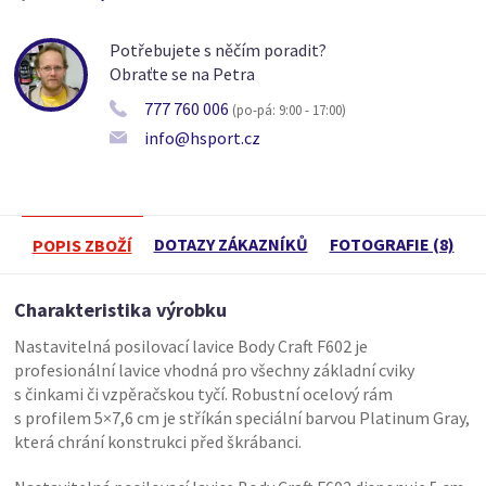
Potřebujete s něčím poradit?
Obraťte se na Petra
777 760 006
(po-pá: 9:00 - 17:00)
info@hsport.cz
DOTAZY ZÁKAZNÍKŮ
FOTOGRAFIE (8)
POPIS ZBOŽÍ
Charakteristika výrobku
Nastavitelná posilovací lavice Body Craft F602 je
profesionální lavice vhodná pro všechny základní cviky
s činkami či vzpěračskou tyčí. Robustní ocelový rám
s profilem 5×7,6 cm je stříkán speciální barvou Platinum Gray,
která chrání konstrukci před škrábanci.