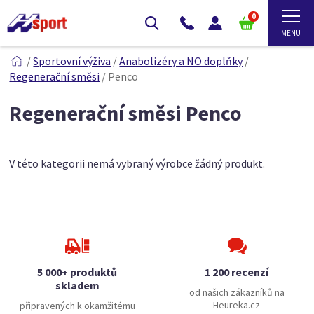
0
/
Sportovní výživa
/
Anabolizéry a NO doplňky
/
Regenerační směsi
/
Penco
Regenerační směsi Penco
V této kategorii nemá vybraný výrobce žádný produkt.
5 000+ produktů
1 200 recenzí
skladem
od našich zákazníků na
Heureka.cz
připravených k okamžitému