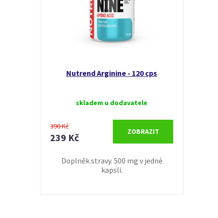
Nutrend Arginine - 120 cps
skladem u dodavatele
390 Kč
ZOBRAZIT
239 Kč
Doplněk stravy. 500 mg v jedné
kapsli.