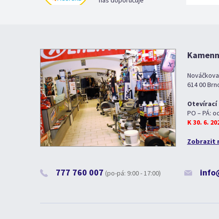
nás doporučuje
Kamenná
Nováčkova
614 00 Brn
Otevírací
PO – PÁ: o
K 30. 6. 2
Zobrazit 
777 760 007
info
(po-pá: 9:00 - 17:00)