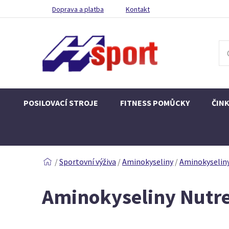
Doprava a platba
Kontakt
POSILOVACÍ STROJE
FITNESS POMŮCKY
ČIN
/
Sportovní výživa
/
Aminokyseliny
/
Aminokyseliny
Aminokyseliny Nutr