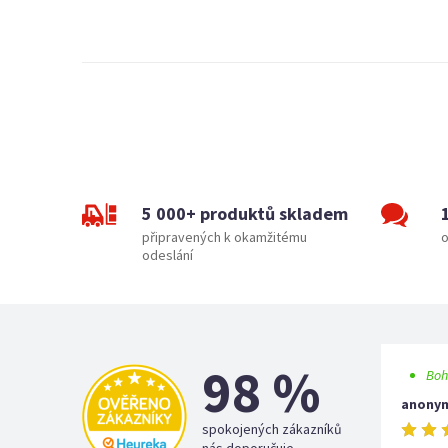
5 000+ produktů skladem
připravených k okamžitému
o
odeslání
98 %
Boh
anony
spokojených zákazníků