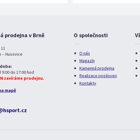
 prodejna v Brně
O společnosti
V
 11
O nás
o – Husovice
Magazín
 doba:
Kamenná prodejna
d 9:00 do 17:00 hod
Realizace posiloven
026 zavíráme prodejnu.
Kontakty
na mapě
@hsport.cz