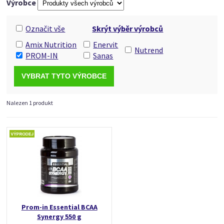
Výrobce
Označit vše
Skrýt výběr výrobců
Amix Nutrition
Enervit
Nutrend
PROM-IN
Sanas
Nalezen 1 produkt
Prom-in Essential BCAA
Synergy 550 g