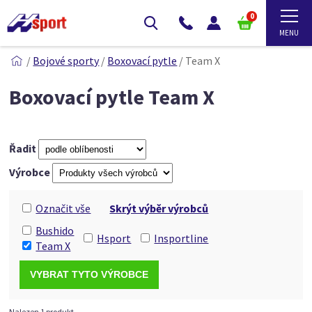
0
/
Bojové sporty
/
Boxovací pytle
/
Team X
Boxovací pytle Team X
Řadit
Výrobce
Označit vše
Skrýt výběr výrobců
Bushido
Hsport
Insportline
Team X
Nalezen 1 produkt