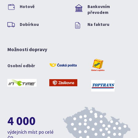
Hotově
Bankovním
převodem
Dobírkou
Na fakturu
Možnosti dopravy
Osobní odběr
4 000
výdejních míst po celé