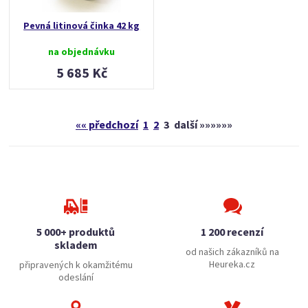
Pevná litinová činka 42 kg
na objednávku
5 685 Kč
«« předchozí
1
2
3
další »»»»»»
5 000+ produktů
1 200 recenzí
skladem
od našich zákazníků na
Heureka.cz
připravených k okamžitému
odeslání