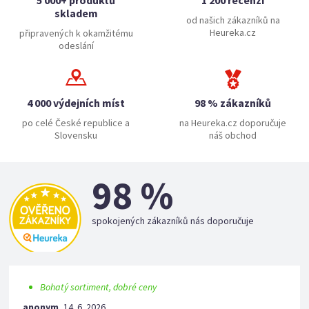
5 000+ produktů
1 200 recenzí
skladem
od našich zákazníků na
Heureka.cz
připravených k okamžitému
odeslání
4 000 výdejních míst
98 % zákazníků
po celé České republice a
na Heureka.cz doporučuje
Slovensku
náš obchod
98 %
spokojených zákazníků nás doporučuje
Bohatý sortiment, dobré ceny
anonym
,
14. 6. 2026