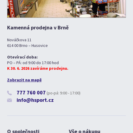
Kamenná prodejna v Brně
Nováčkova 11
614 00 Brno – Husovice
Otevírací doba:
PO – PÁ: od 9:00 do 17:00 hod
K 30. 6. 2026 zavíráme prodejnu.
Zobrazit na mapě
777 760 007
(po-pá: 9:00 - 17:00)
info@hsport.cz
O společnosti
Vše o nákupu