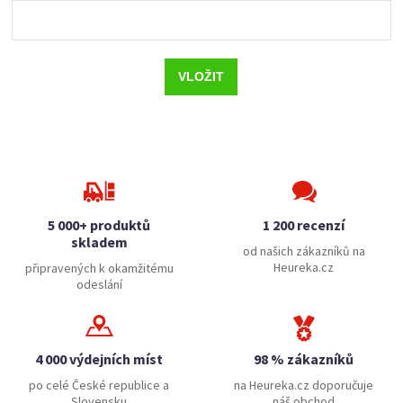
5 000+ produktů
1 200 recenzí
skladem
od našich zákazníků na
Heureka.cz
připravených k okamžitému
odeslání
4 000 výdejních míst
98 % zákazníků
po celé České republice a
na Heureka.cz doporučuje
Slovensku
náš obchod