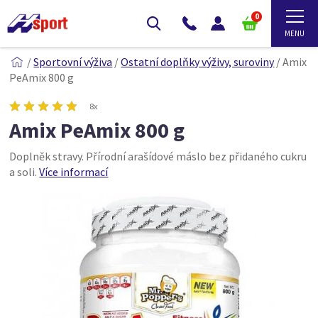
0
/
Sportovní výživa
/
Ostatní doplňky výživy, suroviny
/
Amix
PeAmix 800 g
8x
Amix PeAmix 800 g
Doplněk stravy. Přírodní arašídové máslo bez přidaného cukru
a soli.
Více informací