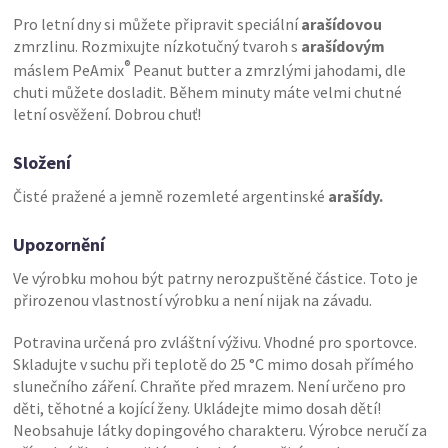
Pro letní dny si můžete připravit speciální
arašídovou
zmrzlinu. Rozmixujte nízkotučný tvaroh s
arašídovým
®
máslem PeAmix
Peanut butter a zmrzlými jahodami, dle
chuti můžete dosladit. Během minuty máte velmi chutné
letní osvěžení. Dobrou chuť!
Složení
Čisté pražené a jemně rozemleté argentinské
arašídy.
Upozornění
Ve výrobku mohou být patrny nerozpuštěné částice. Toto je
přirozenou vlastností výrobku a není nijak na závadu.
Potravina určená pro zvláštní výživu. Vhodné pro sportovce.
Skladujte v suchu při teplotě do 25 °C mimo dosah přímého
slunečního záření. Chraňte před mrazem. Není určeno pro
děti, těhotné a kojící ženy. Ukládejte mimo dosah dětí!
Neobsahuje látky dopingového charakteru. Výrobce neručí za