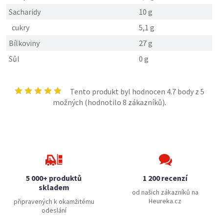
Sacharidy
10 g
cukry
5,1 g
Bílkoviny
27 g
Sůl
0 g
Tento produkt byl hodnocen
4.7
body z 5
možných (hodnotilo
8
zákazníků).
5 000+ produktů
1 200 recenzí
skladem
od našich zákazníků na
Heureka.cz
připravených k okamžitému
odeslání