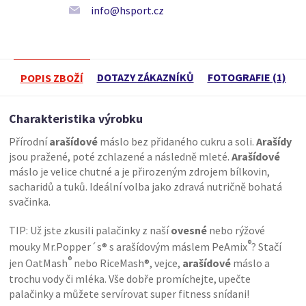
info@hsport.cz
DOTAZY ZÁKAZNÍKŮ
FOTOGRAFIE (1)
POPIS ZBOŽÍ
Charakteristika výrobku
Přírodní
arašídové
máslo bez přidaného cukru a soli.
Arašídy
jsou pražené, poté zchlazené a následně mleté.
Arašídové
máslo je velice chutné a je přirozeným zdrojem bílkovin,
sacharidů a tuků. Ideální volba jako zdravá nutričně bohatá
svačinka.
TIP: Už jste zkusili palačinky z naší
ovesné
nebo rýžové
®
mouky Mr.Popper´s® s arašídovým máslem PeAmix
? Stačí
®
jen OatMash
nebo RiceMash®, vejce,
arašídové
máslo a
trochu vody či mléka. Vše dobře promíchejte, upečte
palačinky a můžete servírovat super fitness snídani!