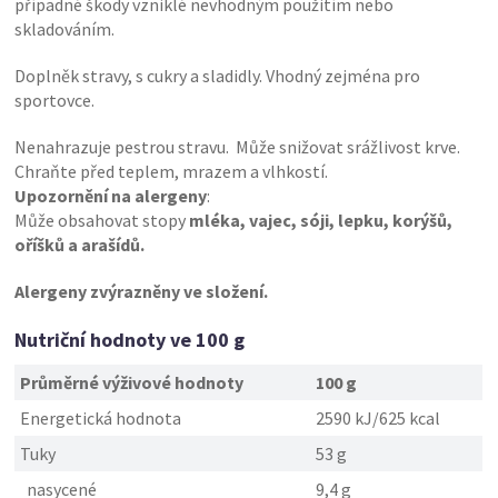
případné škody vzniklé nevhodným použitím nebo
skladováním.
Doplněk stravy, s cukry a sladidly. Vhodný zejména pro
sportovce.
Nenahrazuje pestrou stravu. Může snižovat srážlivost krve.
Chraňte před teplem, mrazem a vlhkostí.
Upozornění na alergeny
:
Může obsahovat stopy
mléka, vajec, sóji, lepku, korýšů,
oříšků a arašídů.
Alergeny zvýrazněny ve složení.
Nutriční hodnoty ve 100 g
Průměrné výživové hodnoty
100 g
Energetická hodnota
2590 kJ/625 kcal
Tuky
53 g
nasycené
9,4 g