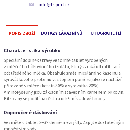
info@hsport.cz
DOTAZY ZÁKAZNÍKŮ
FOTOGRAFIE (1)
POPIS ZBOŽÍ
Charakteristika výrobku
Speciální doplněk stravy ve formě tablet vyrobených
z mléčného bílkovinného izolátu, který vzniká ultrafiltrací
odstředěného mléka. Obsahuje směs micelárního kaseinu a
syrovátkového proteinu ve stejném poměru jako se nachází
přirozeně v mléce (kasein 80% a syrovátka 20%).
Aminokyseliny jsou základním stavebním kamenem bílkovin.
Bílkoviny se podílí na růstu a udržení svalové hmoty.
Doporučené dávkování
Vezměte 6 tablet 2–3× denně mezi jídly. Zapijte dostatečným
množstvím vody.