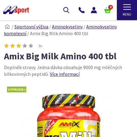
0
/
Sportovní výživa
/
Aminokyseliny
/
Aminokyseliny
komplexní
/
Amix Big Milk Amino 400 tbl
3x
Amix Big Milk Amino 400 tbl
Doplněk stravy. Jedna dávka obsahuje 9000 mg mléčných
bílkovinných peptidů.
Více informací