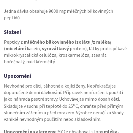
Jedna dávka obsahuje 9000 mg mléčných bílkovinných
peptidů.
Složení
Peptidy z
mléčného bílkovinného izolátu /z mléka/
(
micelární
kasein,
syrovátkový
protein), látky protispékavé:
mikrokrystalická celulóza, kroskarmelóza, stearát
hořečnatý, oxid křemičitý.
Upozornění
Nevhodné pro děti, těhotné a kojící ženy. Nepřekračujte
doporučené denní dávkování. Přípravek není určen k použití
jako náhrada pestré stravy. Uchovávejte mimo dosah dětí.
o
Skladujte v suchu při teplotě do 25
C, chraňte před přímým
slunečním zářením a před mrazem. Výrobce neručí za škody
vzniklé nevhodným použitím nebo skladováním.
Upozornění na alergeny:
Může obsahovat stopy
mléka,