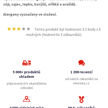
sóji, vajec, lepku, korýšů, oříšků a arašídů.
Alergeny vyznačeny ve složení.
Tento produkt byl hodnocen
3.1
body z 5
možných (hodnotilo
3
zákazníků).
5 000+ produktů
1 200 recenzí
skladem
od našich zákazníků na
Heureka.cz
připravených k okamžitému
odeslání
4 000 výdejních míst
98 % zákazníků