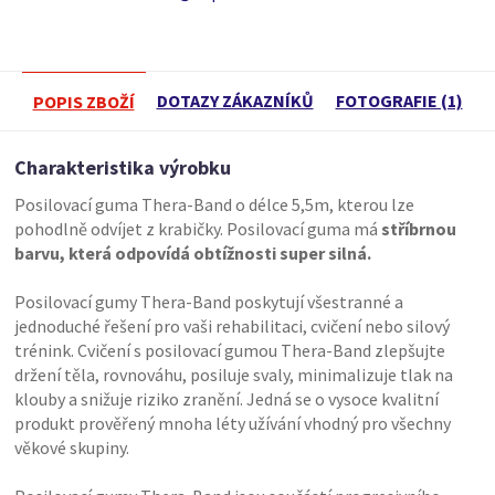
DOTAZY ZÁKAZNÍKŮ
FOTOGRAFIE (1)
POPIS ZBOŽÍ
Charakteristika výrobku
Posilovací guma Thera-Band o délce 5,5m, kterou lze
pohodlně odvíjet z krabičky. Posilovací guma má
stříbrnou
barvu, která odpovídá obtížnosti super silná.
Posilovací gumy Thera-Band poskytují všestranné a
jednoduché řešení pro vaši rehabilitaci, cvičení nebo silový
trénink. Cvičení s posilovací gumou Thera-Band zlepšujte
držení těla, rovnováhu, posiluje svaly, minimalizuje tlak na
klouby a snižuje riziko zranění. Jedná se o vysoce kvalitní
produkt prověřený mnoha léty užívání vhodný pro všechny
věkové skupiny.