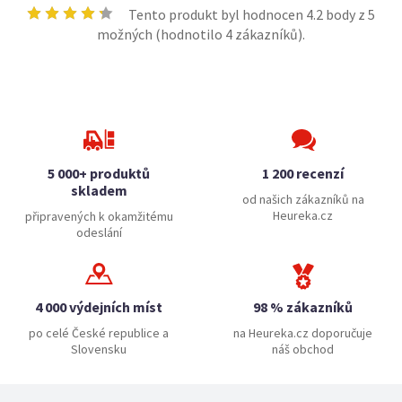
Tento produkt byl hodnocen
4.2
body z 5
možných (hodnotilo
4
zákazníků).
5 000+ produktů
1 200 recenzí
skladem
od našich zákazníků na
Heureka.cz
připravených k okamžitému
odeslání
4 000 výdejních míst
98 % zákazníků
po celé České republice a
na Heureka.cz doporučuje
Slovensku
náš obchod