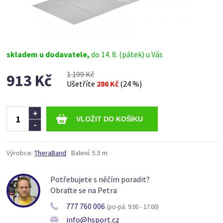
skladem u dodavatele,
do 14. 8. (pátek) u Vás
1 199 Kč
913 Kč
Ušetříte
286 Kč
(24 %)
Ks
+
-
Výrobce:
TheraBand
Balení:
5.5 m
Potřebujete s něčím poradit?
Obraťte se na Petra
777 760 006
(po-pá: 9:00 - 17:00)
info@hsport.cz