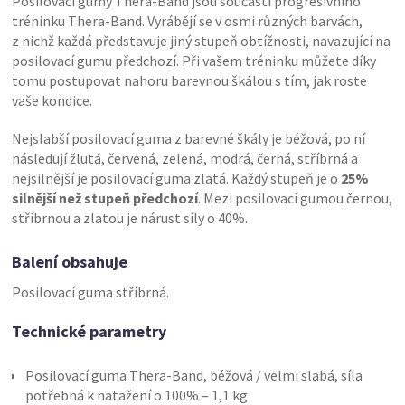
Posilovací gumy Thera-Band jsou součástí progresivního
tréninku Thera-Band. Vyrábějí se v osmi různých barvách,
z nichž každá představuje jiný stupeň obtížnosti, navazující na
posilovací gumu předchozí. Při vašem tréninku můžete díky
tomu postupovat nahoru barevnou škálou s tím, jak roste
vaše kondice.
Nejslabší posilovací guma z barevné škály je béžová, po ní
následují žlutá, červená, zelená, modrá, černá, stříbrná a
nejsilnější je posilovací guma zlatá. Každý stupeň je o
25%
silnější než stupeň předchozí
. Mezi posilovací gumou černou,
stříbrnou a zlatou je nárust síly o 40%.
Balení obsahuje
Posilovací guma stříbrná.
Technické parametry
Posilovací guma Thera-Band, béžová / velmi slabá, síla
potřebná k natažení o 100% – 1,1 kg