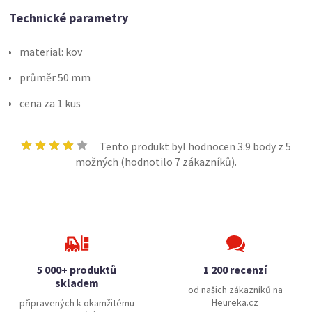
Technické parametry
material: kov
průměr 50 mm
cena za 1 kus
Tento produkt byl hodnocen
3.9
body z 5
možných (hodnotilo
7
zákazníků).
5 000+ produktů
1 200 recenzí
skladem
od našich zákazníků na
Heureka.cz
připravených k okamžitému