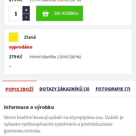
+
-
Zlatá
vyprodáno
279 Kč
399 Kč
Ušetříte
120 Kč
(30 %)
–
DOTAZY ZÁKAZNÍKŮ (3)
FOTOGRAFIE (7)
POPIS ZBOŽÍ
Informace o výrobku
Velmi kvalitní kovový uzávěr na olympijskou osu. Uzávěr je
vybaven rychloupínacím systémem a protiskluzovou
gumovou vrstvou.