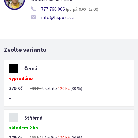
777 760 006
(po-pá: 9:00 - 17:00)
info@hsport.cz
Zvolte variantu
Černá
vyprodáno
279 Kč
399 Kč
Ušetříte
120 Kč
(30 %)
–
Stříbrná
skladem 2 ks
279 Kč
399 Kč
Ušetříte
120 Kč
(30 %)