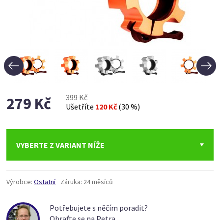
399 Kč
279 Kč
Ušetříte
120 Kč
(30 %)
VYBERTE Z VARIANT NÍŽE
Výrobce:
Ostatní
Záruka:
24 měsíců
Potřebujete s něčím poradit?
Obraťte se na Petra