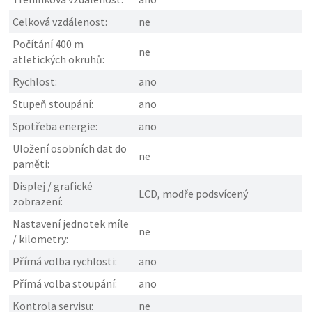
Celková vzdálenost:
ne
Počítání 400 m
ne
atletických okruhů:
Rychlost:
ano
Stupeň stoupání:
ano
Spotřeba energie:
ano
Uložení osobních dat do
ne
paměti:
Displej / grafické
LCD, modře podsvícený
zobrazení:
Nastavení jednotek míle
ne
/ kilometry:
Přímá volba rychlosti:
ano
Přímá volba stoupání:
ano
Kontrola servisu:
ne