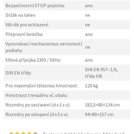
Bezpečnostní STOP pojistka:
ano
Držák na lahev:
ne
Větrák pro ochlazení:
ne
Přepravní kolečka:
ano
Vyrovnávací mechanismus nerovností
ne
podlahy:
Síťová přípojka 230V / 50Hz:
ano
DIN EN 957–1/6,
DIN EN třídy:
třída HB
Pro maximální tělesnou hmotnost:
120 kg
Hmotnost trenažéru vč. obalu:
Rozměry po sestavení (d x š x v):
182,5×80×134 cm
Rozměry po sklopení (d x š x v):
94×80×157 cm