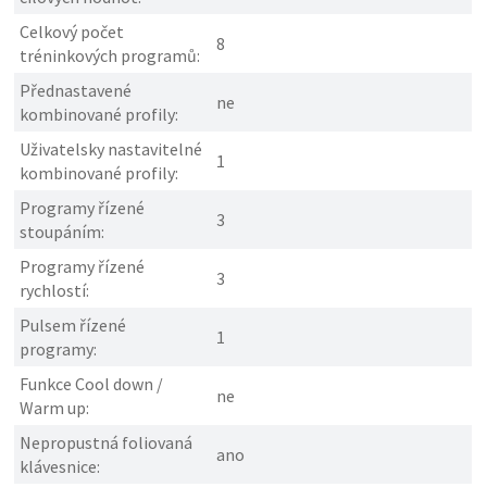
Celkový počet
8
tréninkových programů:
Přednastavené
ne
kombinované profily:
Uživatelsky nastavitelné
1
kombinované profily:
Programy řízené
3
stoupáním:
Programy řízené
3
rychlostí:
Pulsem řízené
1
programy:
Funkce Cool down /
ne
Warm up:
Nepropustná foliovaná
ano
klávesnice: