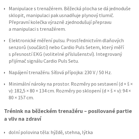
Manipulace s trenažérem. Běžecká plocha se dá jednoduše
sklopit, manipulaci pak usnadňuje plynový tlumič.
Přepravní kolečka výrazně zjednodušují přepravu
a manipulaci s trenažérem.
Elektronické měření pulsu. Prostřednictvím dlaňových
senzorů (součástí) nebo Cardio Puls Setem, který měří
s přesností EKG (volitelné příslušenství). Integrovaný
přijímač signálu Cardio Puls Setu.
Napájení trenažéru. Síťová přípojka: 230 V / 50 Hz.
Minimální nároky na prostor. Rozměry po sestavení (d × š ×
v): 182,5 × 80 × 134 cm. Rozměry po sklopení (d × š × v): 94 ×
80 × 157 cm.
Trénink na běžeckém trenažéru – posilované partie
a vliv na zdraví
dolní polovina těla: hýždě, stehna, lýtka