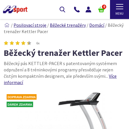
0
/
Posilovací stroje
/
Běžecké trenažéry
/
Domácí
/
Běžecký
trenažer Kettler Pacer
6x
Běžecký trenažer Kettler Pacer
Běžecký pás KETTLER-PACER s patentovaným systémem
odpružení a 8 tréninkovými programy přesvědčuje nejen
čistým kompaktním designem, ale především svými...
Více
informací