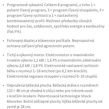
Programové vybavení. Celkem 8 programů, z toho 1 ×
pulsem řízený program, 3 × program řízený stoupáním, 3 ×
program řízený rychlostí a 1 × nastavitelný
kombinovatelný profil. Možnost předvolby cílových
hodnot pro čas, vzdálenost, spotřebu energie a kardiozóny
(Fat/Fit).
Foliovaný displej a klávesnice počítače. Nepropustná
ochrana zařízení před agresivním potem.
Tichý a výkonný motor. Elektromotor o maximálním
trvalém výkonu 1,1 kW / 1,6 PS a maximálním záběrovém
výkonu 2,0 kW / 2,8 PS. Elektronické nastavení rychlosti
běhu v rozmezí 1–16 km/hod (po 0,1 km krocích).
Elektronická regulace stoupání v rozmezí 0–10 stupňů.
Odpružená běžecká plocha. Běžecká dráha o rozměrech
132 × 48 cm je vhodná k chůzi nebo pro trénink osob
s kratším krokem. Patentovaná technologie Shock
Absorber. Boční nášlapné plochy. Výška běžecké plochy od
země je 18 cm.