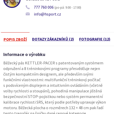
777 760 006
(po-pá: 9:00 - 17:00)
info@hsport.cz
DOTAZY ZÁKAZNÍKŮ (2)
FOTOGRAFIE (12)
POPIS ZBOŽÍ
Informace o výrobku
Běžecký pás KETTLER-PACER s patentovaným systémem
odpružení a 8 tréninkovými programy přesvědčuje nejen
čistým kompaktním designem, ale především svými
funkčními vlastnostmi: multifunkční tréninkový počítač
s podsvíceným displejem a intuitivním ovládáním (včetně
volby rychlosti a stoupání), pohodlná manipulace jištěná
bezpečnostní STOP-pojistkou nebo systém permanentní
kalibrace rychlosti SRS, který podle potřeby upravuje výkon
motoru. Běžecká plocha o rozměrech 132 × 48 cm pak řadí
tento trenažér na špičku dané cenové kategorie.