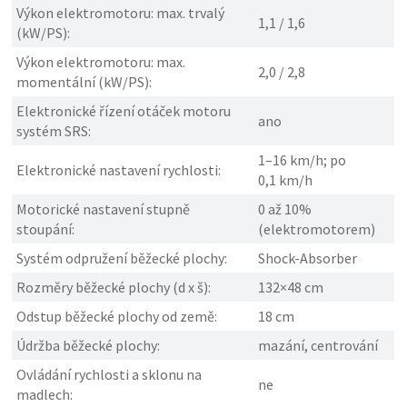
Výkon elektromotoru: max. trvalý
1,1 / 1,6
(kW/PS):
Výkon elektromotoru: max.
2,0 / 2,8
momentální (kW/PS):
Elektronické řízení otáček motoru
ano
systém SRS:
1–16 km/h; po
Elektronické nastavení rychlosti:
0,1 km/h
Motorické nastavení stupně
0 až 10%
stoupání:
(elektromotorem)
Systém odpružení běžecké plochy:
Shock-Absorber
Rozměry běžecké plochy (d x š):
132×48 cm
Odstup běžecké plochy od země:
18 cm
Údržba běžecké plochy:
mazání, centrování
Ovládání rychlosti a sklonu na
ne
madlech: