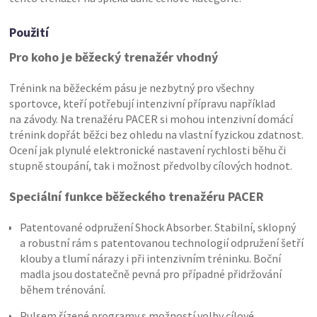
Použití
Pro koho je běžecký trenažér vhodný
Trénink na běžeckém pásu je nezbytný pro všechny
sportovce, kteří potřebují intenzivní přípravu například
na závody. Na trenažéru PACER si mohou intenzivní domácí
trénink dopřát běžci bez ohledu na vlastní fyzickou zdatnost.
Ocení jak plynulé elektronické nastavení rychlosti běhu či
stupně stoupání, tak i možnost předvolby cílových hodnot.
Speciální funkce běžeckého trenažéru PACER
Patentované odpružení Shock Absorber. Stabilní, sklopný
a robustní rám s patentovanou technologií odpružení šetří
klouby a tlumí nárazy i při intenzivním tréninku. Boční
madla jsou dostatečně pevná pro případné přidržování
během trénování.
Pulsem řízené programy s možností volby cílové