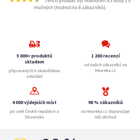
Tento produkt byl hodnocen
4.3
body z 5
možných (hodnotilo
6
zákazníků).
5 000+ produktů
1 200 recenzí
skladem
od našich zákazníků na
Heureka.cz
připravených k okamžitému
odeslání
4 000 výdejních míst
98 % zákazníků
po celé České republice a
na Heureka.cz doporučuje
Slovensku
náš obchod