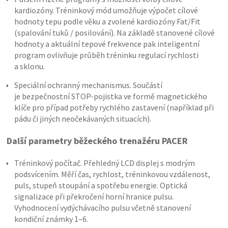
kardiozóny. Tréninkový mód umožňuje výpočet cílové
hodnoty tepu podle věku a zvolené kardiozóny Fat/Fit
(spalování tuků / posilování). Na základě stanovené cílové
hodnoty a aktuální tepové frekvence pak inteligentní
program ovlivňuje průběh tréninku regulací rychlosti
a sklonu.
Speciální ochranný mechanismus. Součástí
je bezpečnostní STOP-pojistka ve formě magnetického
klíče pro případ potřeby rychlého zastavení (například při
pádu či jiných neočekávaných situacích).
Další parametry běžeckého trenažéru PACER
Tréninkový počítač. Přehledný LCD displej s modrým
podsvícením. Měří čas, rychlost, tréninkovou vzdálenost,
puls, stupeň stoupání a spotřebu energie. Optická
signalizace při překročení horní hranice pulsu.
Vyhodnocení vydýchávacího pulsu včetně stanovení
kondiční známky 1–6.