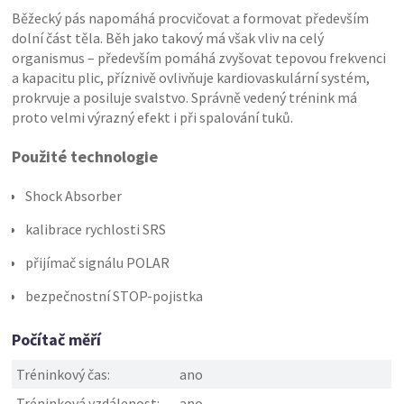
Běžecký pás napomáhá procvičovat a formovat především
dolní část těla. Běh jako takový má však vliv na celý
organismus – především pomáhá zvyšovat tepovou frekvenci
a kapacitu plic, příznivě ovlivňuje kardiovaskulární systém,
prokrvuje a posiluje svalstvo. Správně vedený trénink má
proto velmi výrazný efekt i při spalování tuků.
Použité technologie
Shock Absorber
kalibrace rychlosti SRS
přijímač signálu POLAR
bezpečnostní STOP-pojistka
Počítač měří
Tréninkový čas:
ano
Tréninková vzdálenost:
ano