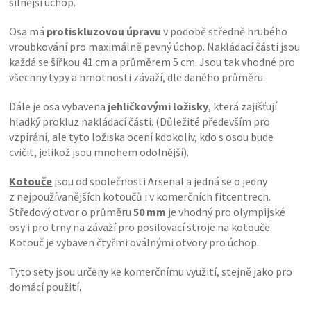
silnější úchop.
Osa má
protiskluzovou úpravu
v podobě středně hrubého
vroubkování pro maximálně pevný úchop. Nakládací části jsou
každá se šířkou 41 cm a průměrem 5 cm. Jsou tak vhodné pro
všechny typy a hmotnosti závaží, dle daného průměru.
Dále je osa vybavena
jehličkovými ložisky
, která zajišťují
hladký prokluz nakládací části. (Důležité především pro
vzpírání, ale tyto ložiska ocení kdokoliv, kdo s osou bude
cvičit, jelikož jsou mnohem odolnější).
Kotouče
jsou od společnosti Arsenal a jedná se o jedny
z nejpoužívanějších kotoučů i v komerčních fitcentrech.
Středový otvor o průměru
50 mm
je vhodný pro olympijské
osy i pro trny na závaží pro posilovací stroje na kotouče.
Kotouč je vybaven čtyřmi oválnými otvory pro úchop.
Tyto sety jsou určeny ke komerčnímu využití, stejně jako pro
domácí použití.