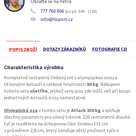
Obraťte se na Petra
777 760 006
(po-pá: 9:00 - 17:00)
info@hsport.cz
DOTAZY ZÁKAZNÍKŮ
FOTOGRAFIE (2)
POPIS ZBOŽÍ
Charakteristika výrobku
Kompletně sestavený činkový set s olympijskou osou a
litinovými kotouči o celkové hmotnosti
80 kg
. Nákupem
tohoto setu
ušetříte
, jelikož ceny jsou zde nižší, než při koupi
jednotlivých kotoučů a osy samostatně.
Olympijská osa
v tomto setu je
Attack 350 kg
a splňuje
všechny parametry pro silový trénink. 220 centimetrů dlouhá
tyč je rozdělena na úchopovou část širokou 131 cm
s průměrem 2,8 cm, který zaručuje větší pružnost tyče a