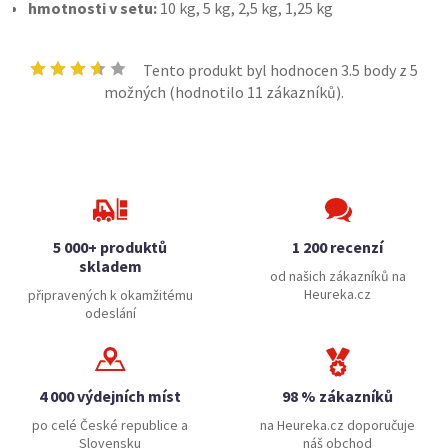
hmotnosti v setu:
10 kg, 5 kg, 2,5 kg, 1,25 kg
Tento produkt byl hodnocen
3.5
body z 5
možných (hodnotilo
11
zákazníků).
5 000+ produktů
1 200 recenzí
skladem
od našich zákazníků na
Heureka.cz
připravených k okamžitému
odeslání
4 000 výdejních míst
98 % zákazníků
po celé České republice a
na Heureka.cz doporučuje
Slovensku
náš obchod