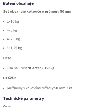
Balení obsahuje
Set obsahuje kotouče o průměru 50 mm:
2×10 kg
4×5 kg
4×2,5 kg
8×1,25 kg
Osa:
Osa na Crossfit Attack 350 kg
Uzávěr:
pružinový s kovovými držadly 50 mm 2 ks
Technické parametry
Osa: