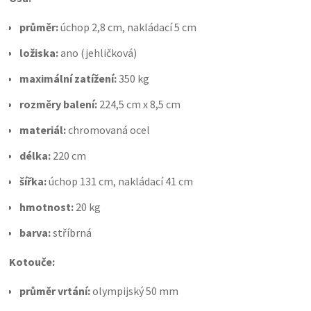
průměr:
úchop 2,8 cm, nakládací 5 cm
ložiska:
ano (jehličková)
maximální zatížení:
350 kg
rozměry balení:
224,5 cm x 8,5 cm
materiál:
chromovaná ocel
délka:
220 cm
šířka:
úchop 131 cm, nakládací 41 cm
hmotnost:
20 kg
barva:
stříbrná
Kotouče:
průměr vrtání:
olympijský 50 mm