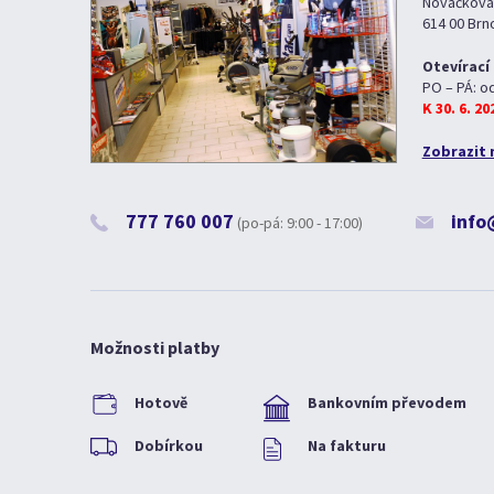
Nováčkova
614 00 Brn
Otevírací
PO – PÁ: o
K 30. 6. 2
Zobrazit 
777 760 007
info
(po-pá: 9:00 - 17:00)
Možnosti platby
Hotově
Bankovním převodem
Dobírkou
Na fakturu