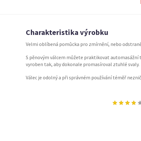
Charakteristika výrobku
Velmi oblíbená pomůcka pro zmírnění, nebo odstraněn
S pěnovým válcem můžete praktikovat automasážní te
vyroben tak, aby dokonale promasíroval ztuhlé svaly
Válec je odolný a při správném používání téměř neznič