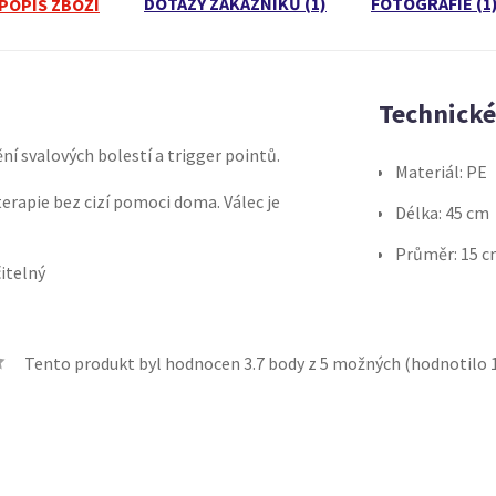
DOTAZY ZÁKAZNÍKŮ (1)
FOTOGRAFIE (1
POPIS ZBOŽÍ
Technick
í svalových bolestí a trigger pointů.
Materiál: PE
rapie bez cizí pomoci doma. Válec je
Délka: 45 cm
.
Průměr: 15 
itelný
Tento produkt byl hodnocen
3.7
body z 5 možných (hodnotilo