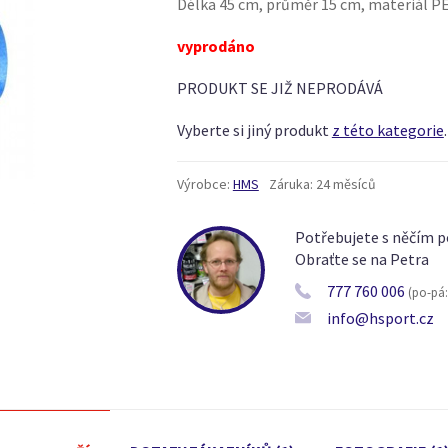
Délka 45 cm, průměr 15 cm, materiál P
vyprodáno
PRODUKT SE JIŽ NEPRODÁVÁ
Vyberte si jiný produkt
z této kategorie
.
Výrobce:
HMS
Záruka:
24 měsíců
Potřebujete s něčím p
Obraťte se na Petra
777 760 006
(po-pá: 
info@hsport.cz