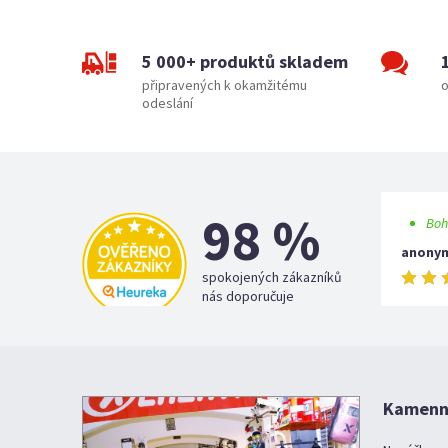
5 000+ produktů skladem
připravených k okamžitému
o
odeslání
98 %
Boh
anony
spokojených zákazníků
nás doporučuje
Kamenná