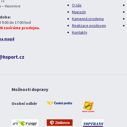
 11
O nás
o – Husovice
Magazín
 doba:
Kamenná prodejna
d 9:00 do 17:00 hod
Realizace posiloven
026 zavíráme prodejnu.
Kontakty
na mapě
@hsport.cz
Možnosti dopravy
Osobní odběr