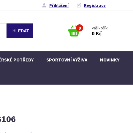
Přihlášení
Registrace
0
Váš košík:
0 Kč
ÉRSKÉ POTŘEBY
SPORTOVNÍ VÝŽIVA
NOVINKY
S106