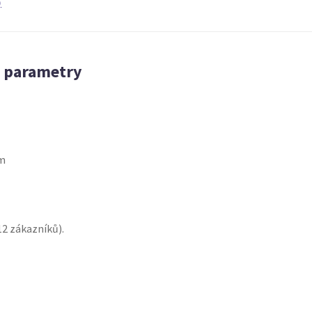
)
é parametry
cm
12
zákazníků).