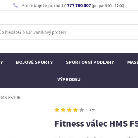
Potřebujete poradit?
777 760 007
(po-pá: 9:00 - 17:00)
KY
BOJOVÉ SPORTY
SPORTOVNÍ PODLAHY
MAS
VÝPRODEJ
 HMS FS106
12x
Fitness válec HMS F