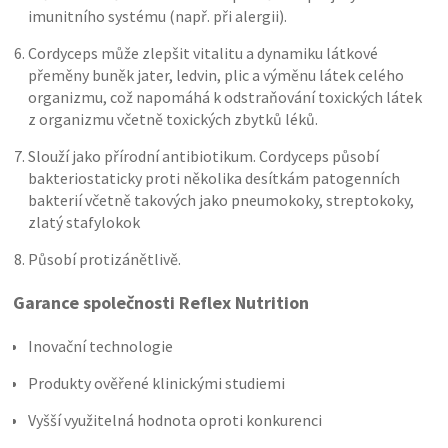
imunitního systému (např. při alergii).
Cordyceps může zlepšit vitalitu a dynamiku látkové
přeměny buněk jater, ledvin, plic a výměnu látek celého
organizmu, což napomáhá k odstraňování toxických látek
z organizmu včetně toxických zbytků léků.
Slouží jako přírodní antibiotikum. Cordyceps působí
bakteriostaticky proti několika desítkám patogenních
bakterií včetně takových jako pneumokoky, streptokoky,
zlatý stafylokok
Působí protizánětlivě.
Garance společnosti Reflex Nutrition
Inovační technologie
Produkty ověřené klinickými studiemi
Vyšší využitelná hodnota oproti konkurenci