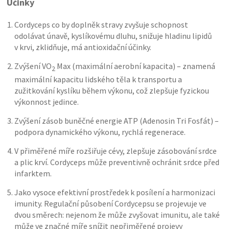
Účinky
Cordyceps co by doplněk stravy zvyšuje schopnost
odolávat únavě, kyslíkovému dluhu, snižuje hladinu lipidů
v krvi, zklidňuje, má antioxidační účinky.
Zvýšení VO
Max (maximální aerobní kapacita) – znamená
2
maximální kapacitu lidského těla k transportu a
zužitkování kyslíku během výkonu, což zlepšuje fyzickou
výkonnost jedince.
Zvýšení zásob buněčné energie ATP (Adenosin Tri Fosfát) –
podpora dynamického výkonu, rychlá regenerace.
V přiměřené míře rozšiřuje cévy, zlepšuje zásobování srdce
a plic krví. Cordyceps může preventivně ochránit srdce před
infarktem.
Jako vysoce efektivní prostředek k posílení a harmonizaci
imunity. Regulační působení Cordycepsu se projevuje ve
dvou směrech: nejenom že může zvyšovat imunitu, ale také
může ve značné míře snížit nepřiměřené projevy