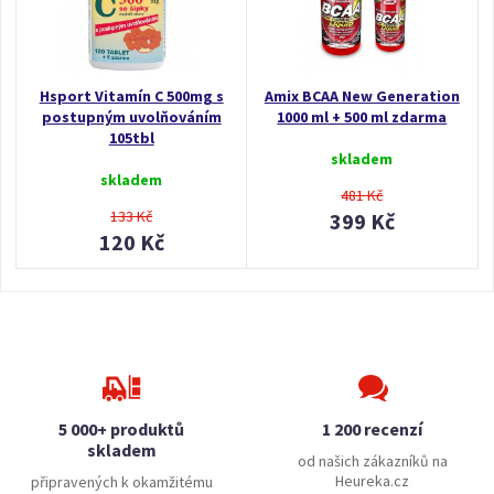
Hsport Vitamín C 500mg s
Amix BCAA New Generation
postupným uvolňováním
1000 ml + 500 ml zdarma
105tbl
skladem
skladem
481 Kč
133 Kč
399 Kč
120 Kč
5 000+ produktů
1 200 recenzí
skladem
od našich zákazníků na
Heureka.cz
připravených k okamžitému