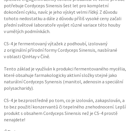
potřebuje Cordyceps Sinensis šest let pro kompletní
dokončení cyklu, navíc je jeho výskyt velmi řídký. Z důvodu
tohoto nedostatku a dále z důvodu příliš vysoké ceny začali
přední světové laboratoře vyvíjet různé variace této houby
v umělých podmínkách.
CS-4 je fermentovaný výtažek z podhoubí, izolovaný
z originální přírodní formy Cordyceps Sinensis, nasbírané
v oblasti QinHay v Číně.
Tento základ je využíván k produkci fermentovaného mycélia,
které obsahuje farmakologicky aktivní složky stejné jako
naturální Cordyceps Synensis (manitol, adenosin a speciální
polysacharidy).
CS-4 je bezprostředně po tom, co je izolován, zakapslován, a
to bez použití konzervantů či tepelného znehodnocení. Lepší
produkt s obsahem Cordyceps Sinensis než je CS-4 prostě
nenajdete!