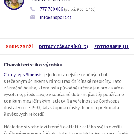
777 760 006
(po-pá: 9:00 - 17:00)
info@hsport.cz
DOTAZY ZÁKAZNÍKŮ (2)
FOTOGRAFIE (1)
POPIS ZBOŽÍ
Charakteristika výrobku
Cordyceps Sinensis
je jednou z nejvíce ceněných hub
s léčebným účinkem v rámci tradiční čínské medicíny. Tato
zázračná houba, která byla původně určena jen pro císaře a
vyvolené, představuje v současné době nejčastěji používané
tonikum mezi čínskými atlety. Na veřejnost se Cordyceps
dostal v roce 1993, kdy skupina čínských běžců překonala
9 světových rekordů.
Následně si vrcholoví trenéři a atleti z celého světa ověřili
špičkové ergogenní účinky tohoto produktu. Ve volné přírodě