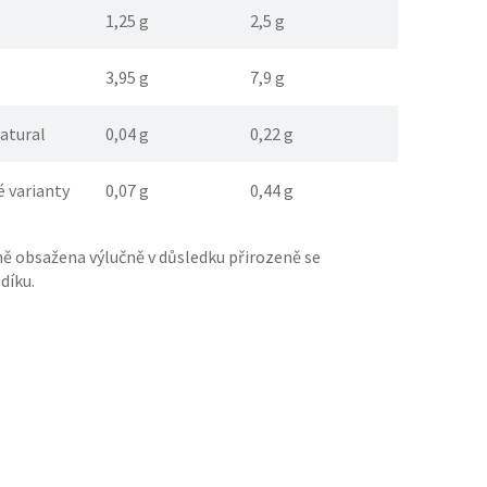
1,25 g
2,5 g
3,95 g
7,9 g
natural
0,04 g
0,22 g
é varianty
0,07 g
0,44 g
ině obsažena výlučně v důsledku přirozeně se
díku.