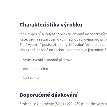
Charakteristika výrobku
®
Mr. Popper's
RiceMash® je extrudovaná instantní rýž
kaše. Jedná se zároveň o výjimečnou surovinu pro přípr
Také výborně poslouží jako rychlé zahušťovadlo do po
přirozeně bohatá na sacharidy a obsahuje jen minimá
velmi rychlá a snadná příprava
excelentní chuť
bez cukru
Doporučené dávkování
Smíchejte 2 odměrky (50 g) s 220–250 ml horké vody n