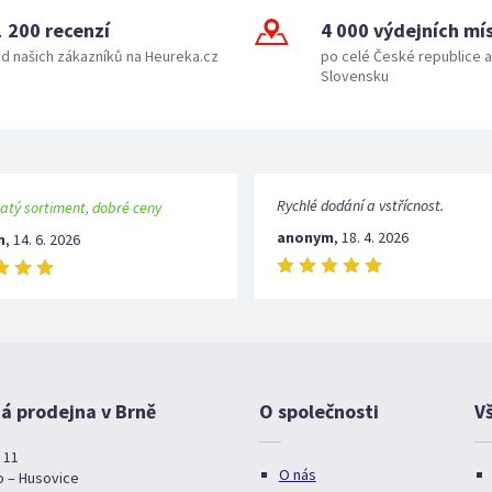
1 200 recenzí
4 000 výdejních mí
d našich zákazníků na Heureka.cz
po celé České republice a
Slovensku
Rychlé dodání a vstřícnost.
atý sortiment, dobré ceny
anonym
,
18. 4. 2026
m
,
14. 6. 2026
 prodejna v Brně
O společnosti
V
 11
O nás
o – Husovice