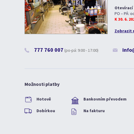
Otevírací
PO – PÁ: o
K 30. 6. 2
Zobrazit 
777 760 007
info
(po-pá: 9:00 - 17:00)
Možnosti platby
Hotově
Bankovním převodem
Dobírkou
Na fakturu