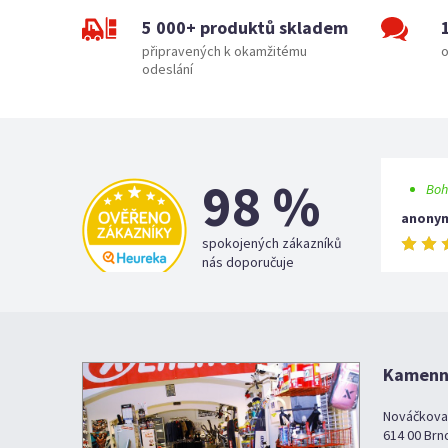
5 000+ produktů skladem
připravených k okamžitému
o
odeslání
98 %
Boh
anony
spokojených zákazníků
nás doporučuje
Kamenná
Nováčkova
614 00 Brn