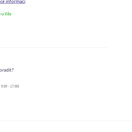
íce informací
) u Vás
oradit?
9:00 - 17:00)