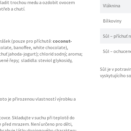
osladit trochou medu a ozdobit ovocem
Vláknina
třeb a chutí.
Bílkoviny
Sůl – příchuť 
rášek (pouze pro příchutě:
coconut-
olate, banoffee, white chocolate),
Sůl – ochucen
chuť jahoda-jogurt); chlorid sodný; aroma;
ené řepy; sladidla: steviol glykosidy,
Sůl je v potrav
vyskytujícího so
to je přirozenou vlastností výrobku a
ovce. Skladujte v suchu při teplotě do
 před mrazem. Není určeno pro děti,
obsahuje látky dopingového charakteru.