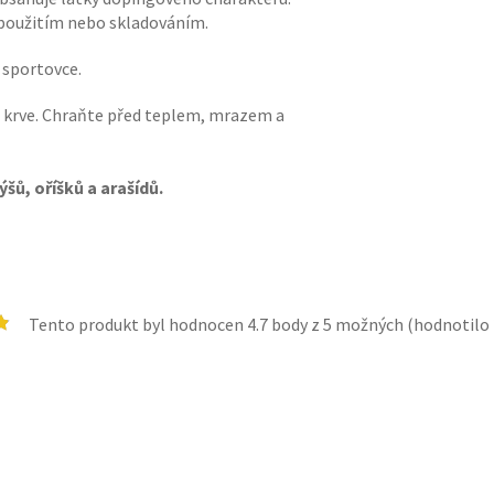
 použitím nebo skladováním.
 sportovce.
t krve. Chraňte před teplem, mrazem a
ýšů, oříšků a arašídů.
Tento produkt byl hodnocen
4.7
body z 5 možných (hodnotilo