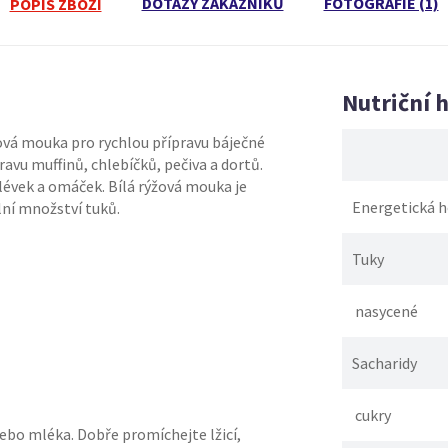
DOTAZY ZÁKAZNÍKŮ
FOTOGRAFIE (1)
POPIS ZBOŽÍ
Nutriční 
ová mouka pro rychlou přípravu báječné
avu muffinů, chlebíčků, pečiva a dortů.
lévek a omáček. Bílá rýžová mouka je
Energetická 
lní množství tuků.
Tuky
nasycené
Sacharidy
cukry
ebo mléka. Dobře promíchejte lžicí,