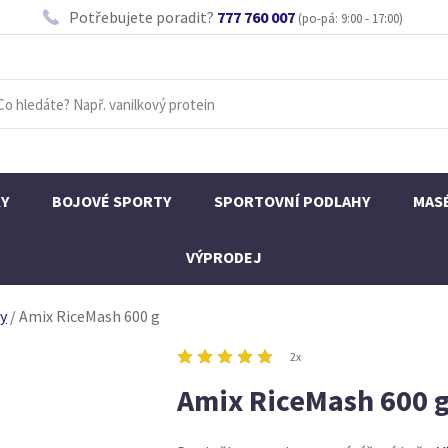
Potřebujete poradit?
777 760 007
(po-pá: 9:00 - 17:00)
KY
BOJOVÉ SPORTY
SPORTOVNÍ PODLAHY
MAS
VÝPRODEJ
ny
/
Amix RiceMash 600 g
2x
Amix RiceMash 600 