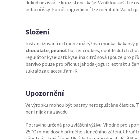
dokud nezískáte konzistenci kaše. Vzniklou kaši lze 
nebo oříšky. Poměr ingrediencí lze měnit dle Vašich po
Složení
Instantizovaná extrudovaná rýžová mouka, kakaový p
chocolate
,
peanut
butter cookies, double dutch choc
regulátor kyselosti: kyselina citrónová (pouze pro pří
barvivo pouze pro příchuť jahoda-jogurt: extrakt z červ
sukralóza a acesulfam-K.
Upozornění
Ve výrobku mohou být patrny nerozpuštěné částice. To
není nijak na závadu.
Potravina určená pro zvláštní výživu. Vhodné pro sport
25 °C mimo dosah přímého slunečního záření. Chraňte
těhotné a kojící ženy. Ukládejte mimo dosah dětí! Ne