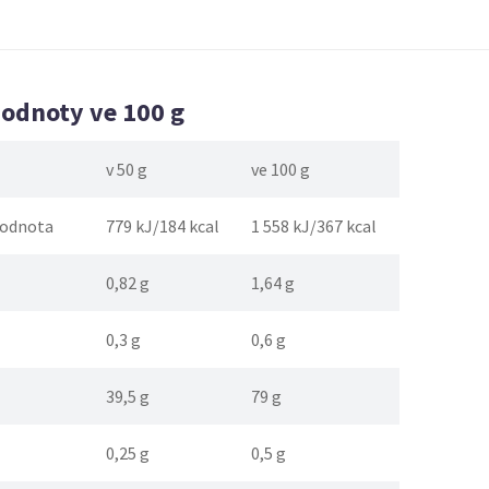
hodnoty ve 100 g
v 50 g
ve 100 g
hodnota
779 kJ/184 kcal
1 558 kJ/367 kcal
0,82 g
1,64 g
0,3 g
0,6 g
39,5 g
79 g
0,25 g
0,5 g