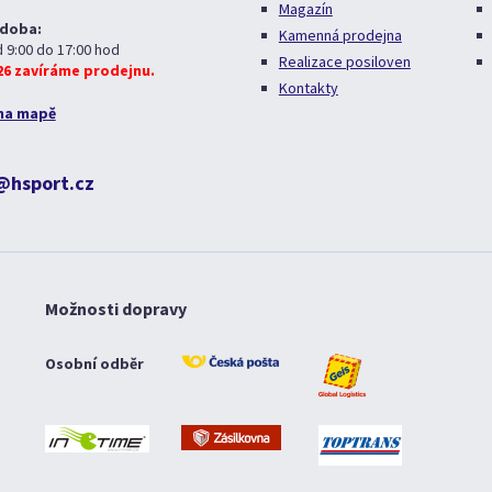
Magazín
 doba:
Kamenná prodejna
d 9:00 do 17:00 hod
Realizace posiloven
026 zavíráme prodejnu.
Kontakty
na mapě
@hsport.cz
Možnosti dopravy
Osobní odběr