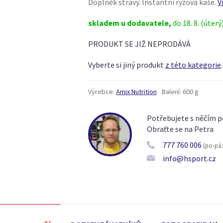
Doplněk stravy. Instantní rýžová kaše.
V
skladem u dodavatele,
do 18. 8. (úterý
PRODUKT SE JIŽ NEPRODÁVÁ
Vyberte si jiný produkt
z této kategorie
.
Výrobce:
Amix Nutrition
Balení:
600 g
Potřebujete s něčím p
Obraťte se na Petra
777 760 006
(po-pá: 
info@hsport.cz