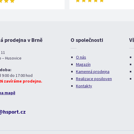
 prodejna v Brně
O společnosti
V
 11
O nás
o – Husovice
Magazín
 doba:
Kamenná prodejna
d 9:00 do 17:00 hod
Realizace posiloven
026 zavíráme prodejnu.
Kontakty
na mapě
@hsport.cz