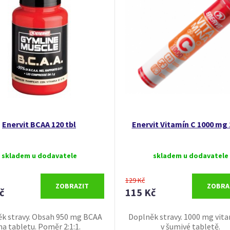
Enervit BCAA 120 tbl
Enervit Vitamín C 1000 mg 
skladem u dodavatele
skladem u dodavatele
129 Kč
ZOBRAZIT
ZOBRA
č
115 Kč
k stravy. Obsah 950 mg BCAA
Doplněk stravy. 1000 mg vit
na tabletu. Poměr 2:1:1.
v šumivé tabletě.