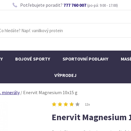
Potřebujete poradit?
777 760 007
(po-pá: 9:00 - 17:00)
KY
BOJOVÉ SPORTY
SPORTOVNÍ PODLAHY
MAS
VÝPRODEJ
, minerály
/
Enervit Magnesium 10x15 g
12x
Enervit Magnesium 