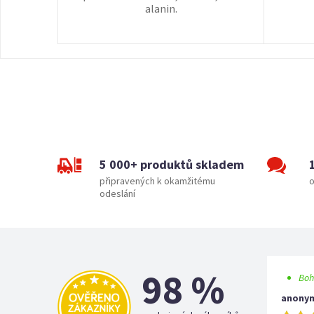
alanin.
5 000+ produktů skladem
připravených k okamžitému
o
odeslání
98 %
Boh
anony