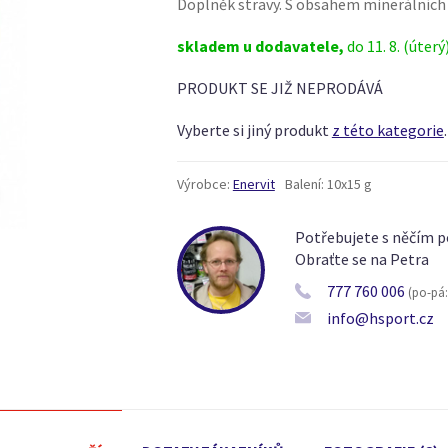
Doplněk stravy. S obsahem minerálních s
skladem u dodavatele,
do 11. 8. (úterý
PRODUKT SE JIŽ NEPRODÁVÁ
Vyberte si jiný produkt
z této kategorie
.
Výrobce:
Enervit
Balení:
10x15 g
Potřebujete s něčím p
Obraťte se na Petra
777 760 006
(po-pá: 
info@hsport.cz