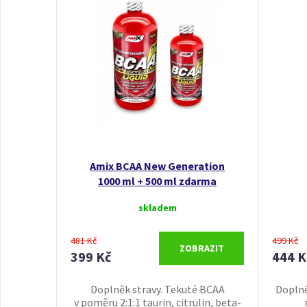
Amix BCAA New Generation
1000 ml + 500 ml zdarma
skladem
481 Kč
499 Kč
ZOBRAZIT
399 Kč
444 K
Doplněk stravy. Tekuté BCAA
Doplně
v poměru 2:1:1 taurin, citrulin, beta-