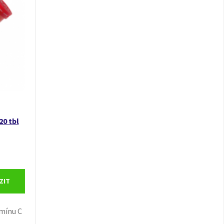
20 tbl
ZIT
amínu C