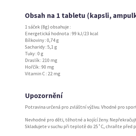
Obsah na 1 tabletu (kapsli, ampul
1 sáček (8g) obsahuje :
Energetická hodnota : 99 kJ/23 kcal
Bílkoviny : 0,74 g
Sacharidy : 5,1 g
Tuky : 0 g
Draslík : 210 mg
Hořčík : 90 mg
Vitamin C : 22 mg
Upozornění
Potravina určená pro zvláštní výživu. Vhodné pro spo
Nevhodné pro děti, těhotné a kojící ženy. Nepřekračuj
Skladujete v suchu při teplotě do 25˚C, chraňte pře