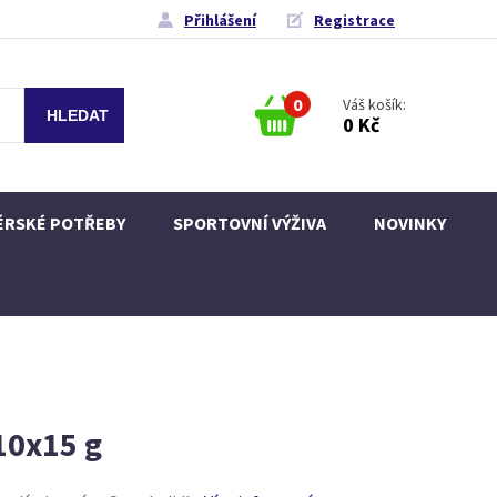
Přihlášení
Registrace
0
Váš košík:
0 Kč
ÉRSKÉ POTŘEBY
SPORTOVNÍ VÝŽIVA
NOVINKY
10x15 g