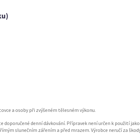
ku)
rtovce a osoby při zvýšeném tělesném výkonu.
te doporučené denní dávkování. Přípravek není určen k použití jak
d přímým slunečním zářením a před mrazem. Výrobce neručí za ško