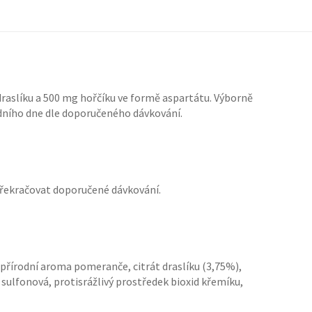
draslíku a 500 mg hořčíku ve formě aspartátu. Výborně
odního dne dle doporučeného dávkování.
překračovat doporučené dávkování.
– přírodní aroma pomeranče, citrát draslíku (3,75%),
 sulfonová, protisrážlivý prostředek bioxid křemíku,