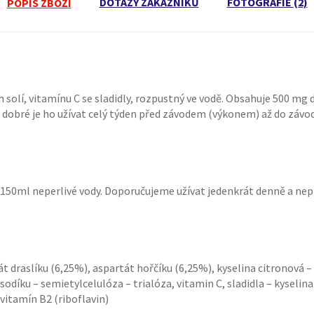
DOTAZY ZÁKAZNÍKŮ
FOTOGRAFIE (2)
POPIS ZBOŽÍ
solí, vitamínu C se sladidly, rozpustný ve vodě. Obsahuje 500 mg 
 dobré je ho užívat celý týden před závodem (výkonem) až do záv
150ml neperlivé vody. Doporučujeme užívat jedenkrát denně a ne
át draslíku (6,25%), aspartát hořčíku (6,25%), kyselina citronová 
díku – semietylcelulóza – trialóza, vitamin C, sladidla – kyselina
 vitamín B2 (riboflavin)