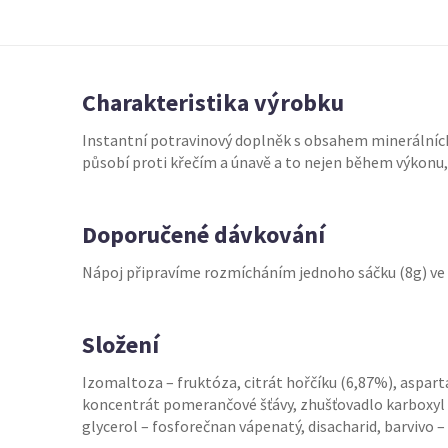
Charakteristika výrobku
Instantní potravinový doplněk s obsahem minerálních 
působí proti křečím a únavě a to nejen během výkonu,
Doporučené dávkování
Nápoj připravíme rozmícháním jednoho sáčku (8g) ve 
Složení
Izomaltoza – fruktóza, citrát hořčíku (6,87%), aspart
koncentrát pomerančové šťávy, zhušťovadlo karboxyl so
glycerol – fosforečnan vápenatý, disacharid, barvivo –