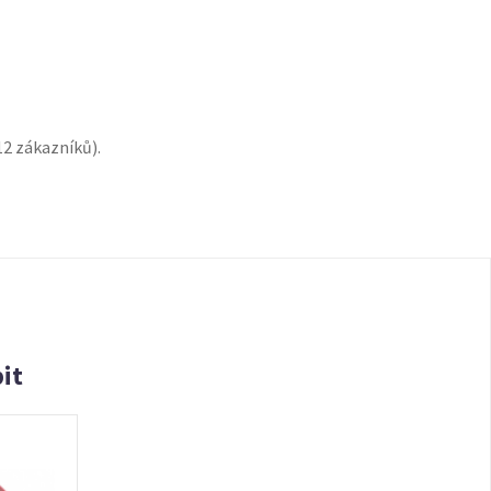
12
zákazníků).
it