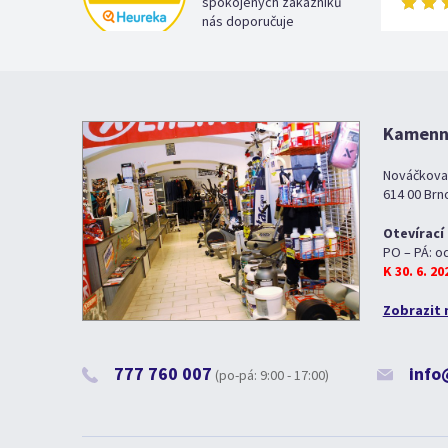
spokojených zákazníků
nás doporučuje
Kamenná
Nováčkova
614 00 Brn
Otevírací
PO – PÁ: o
K 30. 6. 2
Zobrazit 
777 760 007
info
(po-pá: 9:00 - 17:00)