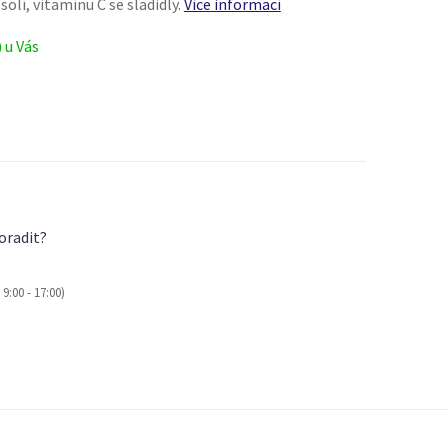
olí, vitamínu C se sladidly.
Více informací
) u Vás
oradit?
9:00 - 17:00)