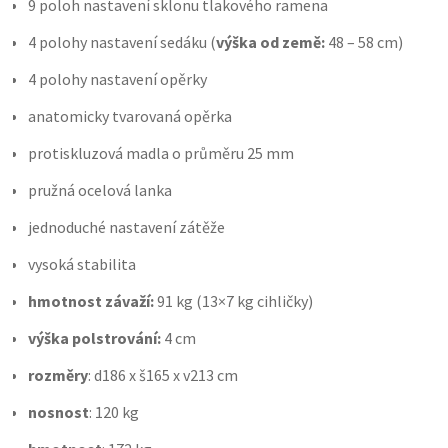
9 poloh nastavení sklonu tlakového ramena
4 polohy nastavení sedáku (
výška od země:
48 – 58 cm)
4 polohy nastavení opěrky
anatomicky tvarovaná opěrka
protiskluzová madla o průměru 25 mm
pružná ocelová lanka
jednoduché nastavení zátěže
vysoká stabilita
hmotnost závaží:
91 kg (13×7 kg cihličky)
výška polstrování:
4 cm
rozměry
: d186 x š165 x v213 cm
nosnost
: 120 kg