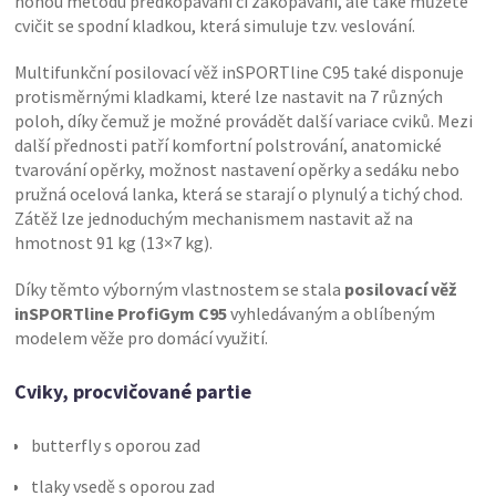
nohou metodu předkopávání či zakopávání, ale také můžete
cvičit se spodní kladkou, která simuluje tzv. veslování.
Multifunkční posilovací věž inSPORTline C95 také disponuje
protisměrnými kladkami, které lze nastavit na 7 různých
poloh, díky čemuž je možné provádět další variace cviků. Mezi
další přednosti patří komfortní polstrování, anatomické
tvarování opěrky, možnost nastavení opěrky a sedáku nebo
pružná ocelová lanka, která se starají o plynulý a tichý chod.
Zátěž lze jednoduchým mechanismem nastavit až na
hmotnost 91 kg (13×7 kg).
Díky těmto výborným vlastnostem se stala
posilovací věž
inSPORTline ProfiGym C95
vyhledávaným a oblíbeným
modelem věže pro domácí využití.
Cviky, procvičované partie
butterfly s oporou zad
tlaky vsedě s oporou zad