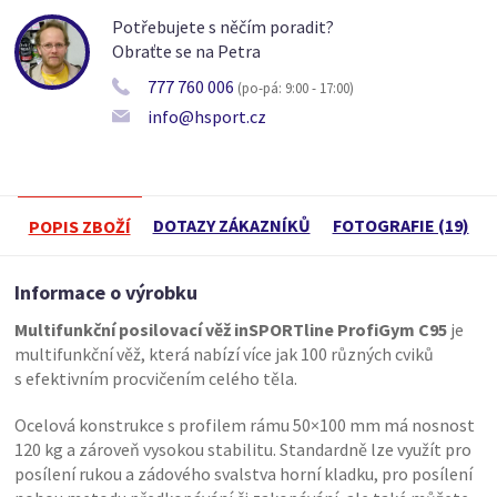
Potřebujete s něčím poradit?
Obraťte se na Petra
777 760 006
(po-pá: 9:00 - 17:00)
info@hsport.cz
DOTAZY ZÁKAZNÍKŮ
FOTOGRAFIE (19)
POPIS ZBOŽÍ
Informace o výrobku
Multifunkční posilovací věž inSPORTline ProfiGym C95
je
multifunkční věž, která nabízí více jak 100 různých cviků
s efektivním procvičením celého těla.
Ocelová konstrukce s profilem rámu 50×100 mm má nosnost
120 kg a zároveň vysokou stabilitu. Standardně lze využít pro
posílení rukou a zádového svalstva horní kladku, pro posílení