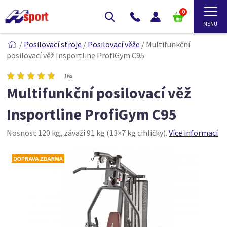
0
/
Posilovací stroje
/
Posilovací věže
/
Multifunkční
posilovací věž Insportline ProfiGym C95
16x
Multifunkční posilovací věž
Insportline ProfiGym C95
Nosnost 120 kg, závaží 91 kg (13×7 kg cihličky).
Více informací