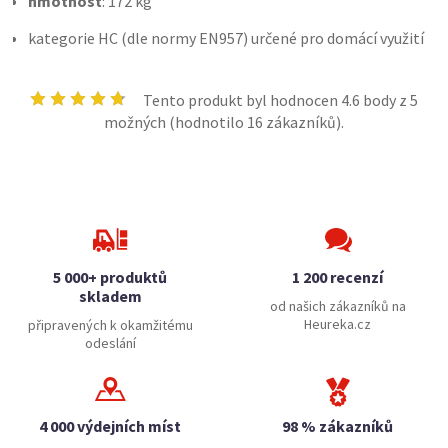
hmotnost
: 172 kg
kategorie HC (dle normy EN957) určené pro domácí využití
Tento produkt byl hodnocen
4.6
body z 5
možných (hodnotilo
16
zákazníků).
5 000+ produktů
1 200 recenzí
skladem
od našich zákazníků na
Heureka.cz
připravených k okamžitému
odeslání
4 000 výdejních míst
98 % zákazníků