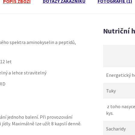
DOTAZY ZÁKAZNÍKŮ
FOTOGRAFIE (1)
POPIS ZBOŽÍ
Nutriční 
okého spektra aminokyselin a peptidů,
12 let
elný a lehce stravitelný
Energetický 
UID
Tuky
z toho nasyc
kys.
ání jednoho balení. Při provozování
jídly. Maximálně lze užít 8 kapslí denně.
Sacharidy