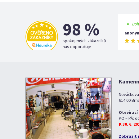
98 %
Boh
anony
spokojených zákazníků
nás doporučuje
Kamenná
Nováčkova
614 00 Brn
Otevírací
PO – PÁ: o
K 30. 6. 2
Zobrazit 