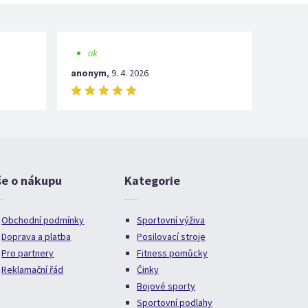
ok
anonym
,
9. 4. 2026
še o nákupu
Kategorie
Obchodní podmínky
Sportovní výživa
Doprava a platba
Posilovací stroje
Pro partnery
Fitness pomůcky
Reklamační řád
Činky
Bojové sporty
Sportovní podlahy