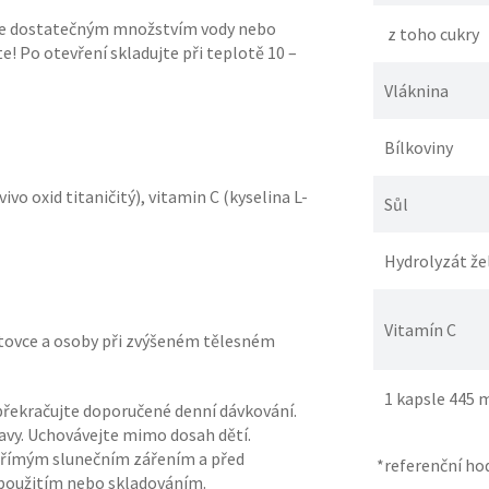
jte dostatečným množstvím vody nebo
z toho cukry
! Po otevření skladujte při teplotě 10 –
Vláknina
Bílkoviny
ivo oxid titaničitý), vitamin C (kyselina L-
Sůl
Hydrolyzát že
Vitamín C
rtovce a osoby při zvýšeném tělesném
1 kapsle 445 
epřekračujte doporučené denní dávkování.
ravy. Uchovávejte mimo dosah dětí.
 přímým slunečním zářením a před
*referenční ho
použitím nebo skladováním.