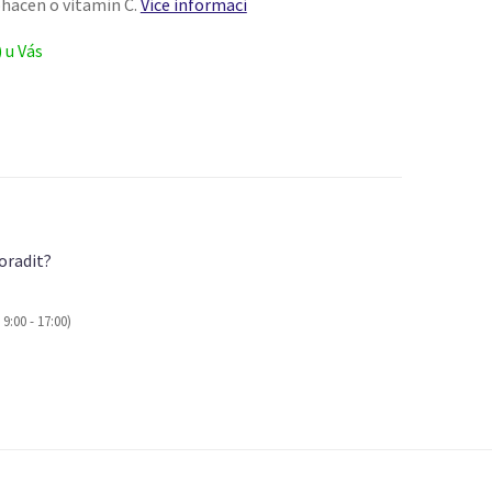
ohacen o vitamín C.
Více informací
) u Vás
oradit?
9:00 - 17:00)