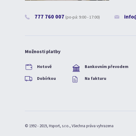
777 760 007
info
(po-pá: 9:00 - 17:00)
Možnosti platby
Hotově
Bankovním převodem
Dobírkou
Na fakturu
© 1992 - 2019, Hsport, s.r.o., Všechna práva vyhrazena