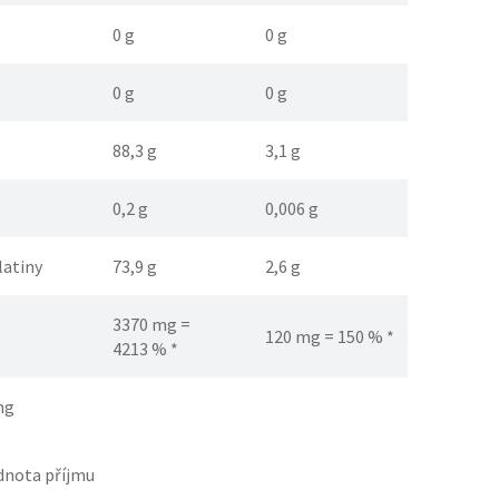
0 g
0 g
0 g
0 g
88,3 g
3,1 g
0,2 g
0,006 g
latiny
73,9 g
2,6 g
3370 mg =
120 mg = 150 % *
4213 % *
mg
dnota příjmu