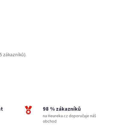
5
zákazníků).
st
98 % zákazníků
na Heureka.cz doporučuje náš
obchod