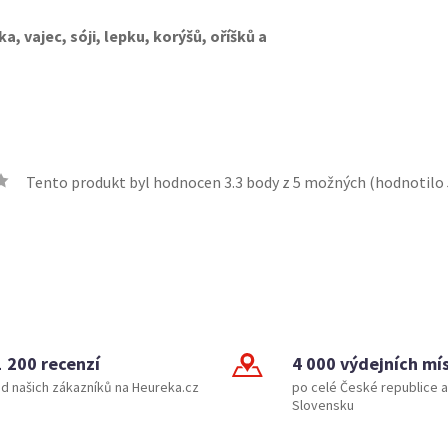
a, vajec, sóji, lepku, korýšů, oříšků a
Tento produkt byl hodnocen
3.3
body z 5 možných (hodnotilo
1 200 recenzí
4 000 výdejních mí
d našich zákazníků na Heureka.cz
po celé České republice a
Slovensku