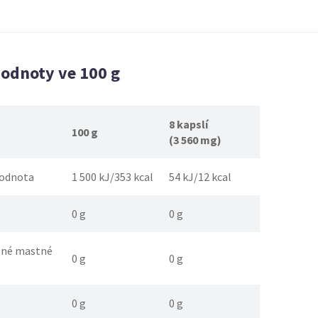
hodnoty ve 100 g
8 kapslí
100 g
(3 560 mg)
hodnota
1 500 kJ/353 kcal
54 kJ/12 kcal
0 g
0 g
ené mastné
0 g
0 g
0 g
0 g