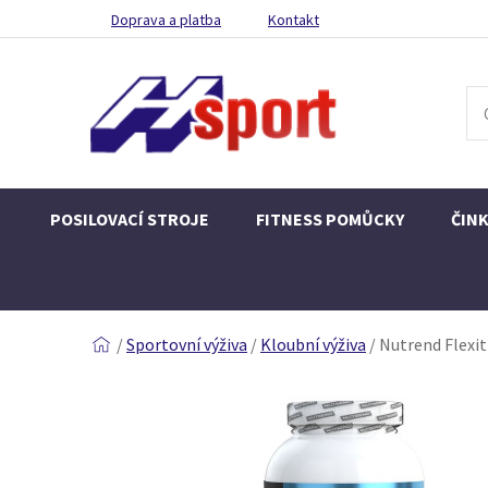
Doprava a platba
Kontakt
POSILOVACÍ STROJE
FITNESS POMŮCKY
ČIN
/
Sportovní výživa
/
Kloubní výživa
/
Nutrend Flexit