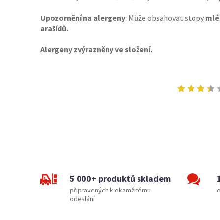
Upozornění na alergeny
: Může obsahovat stopy
mlék
arašídů.
Alergeny zvýrazněny ve složení.
5 000+ produktů skladem
připravených k okamžitému
o
odeslání