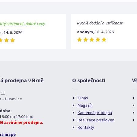
Rychlé dodání a vstřícnost.
atý sortiment, dobré ceny
anonym
,
18. 4. 2026
m
,
14. 6. 2026
 prodejna v Brně
O společnosti
V
 11
O nás
o – Husovice
Magazín
 doba:
Kamenná prodejna
d 9:00 do 17:00 hod
Realizace posiloven
026 zavíráme prodejnu.
Kontakty
na mapě