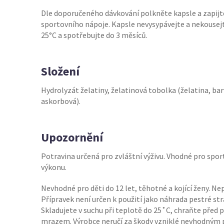
Dle doporučeného dávkování polkněte kapsle a zapi
sportovního nápoje. Kapsle nevysypávejte a nekousejte
25°C a spotřebujte do 3 měsíců.
Složení
Hydrolyzát želatiny, želatinová tobolka (želatina, barv
askorbová).
Upozornění
Potravina určená pro zvláštní výživu. Vhodné pro spo
výkonu.
Nevhodné pro děti do 12 let, těhotné a kojící ženy. N
Přípravek není určen k použití jako náhrada pestré st
Skladujete v suchu při teplotě do 25˚C, chraňte před
mrazem. Výrobce neručí za škody vzniklé nevhodným 