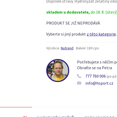
Doplněk stravy. Hydrolyzát želatiny ob
skladem u dodavatele,
do 18. 8. (úterý
PRODUKT SE JIŽ NEPRODÁVÁ
Vyberte si jiný produkt
z této kategorie
.
Výrobce:
Nutrend
Balení:
180 cps
Potřebujete s něčím p
Obraťte se na Petra
777 760 006
(po-pá: 
info@hsport.cz