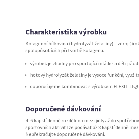
Charakteristika výrobku
Kolagenní bílkovina (hydrolyzát želatiny) – zdroj šir
spolupůsobících při tvorbě kolagenu.
výrobek je vhodný pro sportující mládež a děti již od 
hotový hydrolyzát želatiny je vysoce funkční, využit
doporučujeme kombinovat s výrobkem FLEXIT LIQ
Doporučené dávkování
4–6 kapslí denně rozděleno mezi jídly až do spotřebov
sportovních aktivit lze podávat až 8 kapslí denně mezi 
Nepřekračujte doporučené dávkování.