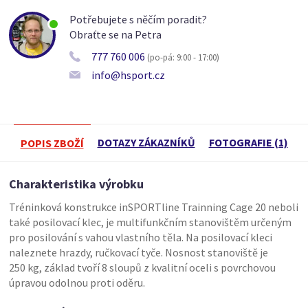
Potřebujete s něčím poradit?
Obraťte se na Petra
777 760 006
(po-pá: 9:00 - 17:00)
info@hsport.cz
DOTAZY ZÁKAZNÍKŮ
FOTOGRAFIE (1)
POPIS ZBOŽÍ
Charakteristika výrobku
Tréninková konstrukce inSPORTline Trainning Cage 20 neboli
také posilovací klec, je multifunkčním stanovištěm určeným
pro posilování s vahou vlastního těla. Na posilovací kleci
naleznete hrazdy, ručkovací tyče. Nosnost stanoviště je
250 kg, základ tvoří 8 sloupů z kvalitní oceli s povrchovou
úpravou odolnou proti oděru.