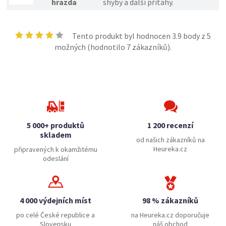
hrazda
shyby a další přítahy.
Tento produkt byl hodnocen
3.9
body z 5
možných (hodnotilo
7
zákazníků).
5 000+ produktů
1 200 recenzí
skladem
od našich zákazníků na
Heureka.cz
připravených k okamžitému
odeslání
4 000 výdejních míst
98 % zákazníků
po celé České republice a
na Heureka.cz doporučuje
Slovensku
náš obchod