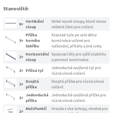
Stanoviště:
Vertikální
Velké nosné sloupy, které nesou
8×
sloup
veškeré části pro cvičení.
Příčka
Klasické tyče po celé délce
3×
horního
konstrukce určené pro
žebříku
ručkování, přítahy a jiné cviky.
Horizontální
Spojovací díly pro vyšší stabilitu
2×
sloup
a pevnost konstrukce.
Jednoduchá vyvýšená tyč pro
2×
Příčná tyč
různá silová cvičení.
Dvojitá
Dvojitá příčka pro různá silová
2×
příčka
cvičení.
Jednoduchá
Jednoduchá vyvýšená příčka pro
2×
příčka
různá silová cvičení.
Multifunkčí
Hrazda s více úchopy, vhodná pro
2×