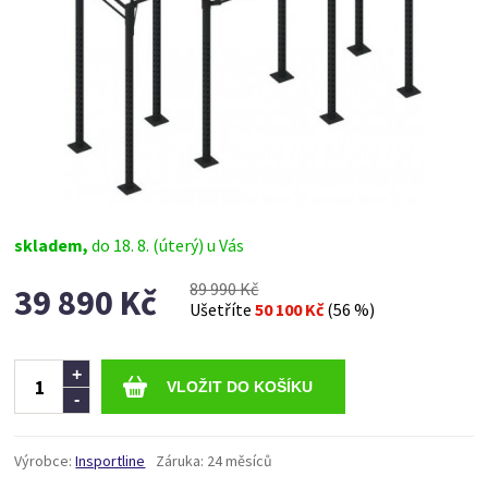
skladem,
do 18. 8. (úterý) u Vás
89 990 Kč
39 890 Kč
Ušetříte
50 100 Kč
(56 %)
Ks
+
-
Výrobce:
Insportline
Záruka:
24 měsíců