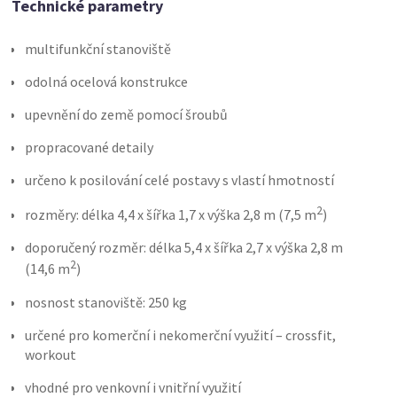
Technické parametry
multifunkční stanoviště
odolná ocelová konstrukce
upevnění do země pomocí šroubů
propracované detaily
určeno k posilování celé postavy s vlastí hmotností
2
rozměry: délka 4,4 x šířka 1,7 x výška 2,8 m (7,5 m
)
doporučený rozměr: délka 5,4 x šířka 2,7 x výška 2,8 m
2
(14,6 m
)
nosnost stanoviště: 250 kg
určené pro komerční i nekomerční využití – crossfit,
workout
vhodné pro venkovní i vnitřní využití