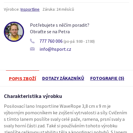
Výrobce:
Insportline
Záruka:
24 měsíců
Potřebujete s něčím poradit?
Obraťte se na Petra
777 760 006
(po-pá: 9:00 - 17:00)
info@hsport.cz
DOTAZY ZÁKAZNÍKŮ
FOTOGRAFIE (5)
POPIS ZBOŽÍ
Charakteristika výrobku
Posilovací lano Insportline WaveRope 3,8 cm x 9 m je
výborným pomocníkem ke zvýšení vytrvalosti a síly. Cvičením
s tímto lanem posílíte svaly celé paže, ramena, prsní svaly a
svaly horní části zad. Také si používáním tohoto výrobku
zlepšíte celkovou stabilitu těla a koordinaci pohybů. S lanem