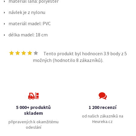
materiál lana: polyester
návlek je z nylonu
materiál madel: PVC
délka madel: 18 cm
Tento produkt byl hodnocen
3.9
body z 5
možných (hodnotilo
8
zákazníků).
5 000+ produktů
1 200 recenzí
skladem
od našich zákazníků na
Heureka.cz
připravených k okamžitému
odeslání