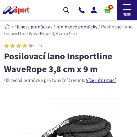
0
/
Fitness pomůcky
/
Tréninkové pomůcky
/
Posilovací lano
Insportline WaveRope 3,8 cm x 9 m
8x
Posilovací lano Insportline
WaveRope 3,8 cm x 9 m
Užitečná pomůcka pro funkční trénink.
Více informací