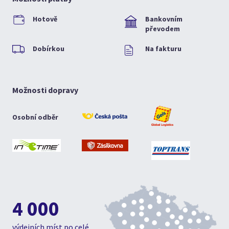
Hotově
Bankovním
převodem
Dobírkou
Na fakturu
Možnosti dopravy
Osobní odběr
4 000
výdejních míst po celé