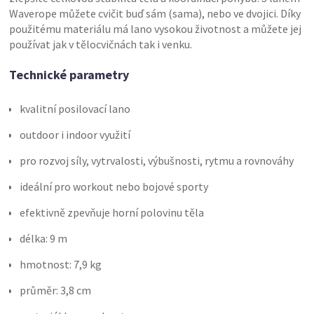
Waverope můžete cvičit buď sám (sama), nebo ve dvojici. Díky
použitému materiálu má lano vysokou životnost a můžete jej
používat jak v tělocvičnách tak i venku.
Technické parametry
kvalitní posilovací lano
outdoor i indoor využití
pro rozvoj síly, vytrvalosti, výbušnosti, rytmu a rovnováhy
ideální pro workout nebo bojové sporty
efektivně zpevňuje horní polovinu těla
délka: 9 m
hmotnost: 7,9 kg
průměr: 3,8 cm