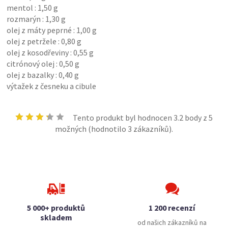
mentol : 1,50 g
rozmarýn : 1,30 g
olej z máty peprné : 1,00 g
olej z petržele : 0,80 g
olej z kosodřeviny : 0,55 g
citrónový olej : 0,50 g
olej z bazalky : 0,40 g
výtažek z česneku a cibule
Tento produkt byl hodnocen
3.2
body z 5
možných (hodnotilo
3
zákazníků).
5 000+ produktů
1 200 recenzí
skladem
od našich zákazníků na