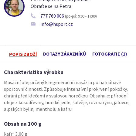
Obraťte se na Petra
777 760 006
(po-pá: 9:00 - 17:00)
info@hsport.cz
DOTAZY ZÁKAZNÍKŮ
FOTOGRAFIE (1)
POPIS ZBOŽÍ
Charakteristika výrobku
Masážní olej určený k regenerační masáži a po namáhavé
sportovní činnosti. Způsobuje intenzívní prokrvení pokožky,
chrání před křečemi a svalovou horečkou. Obsahuje: přírodní
oleje z kosodřeviny, horské jedle, šalvěje, rozmarýnu, jalovce,
alpských bylin, mentholu a kafru.
Obsah na 100 g
kafr : 3,00 g