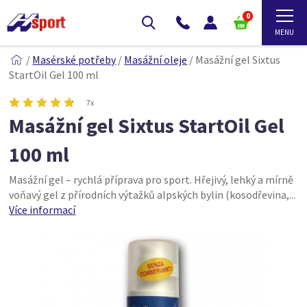
0
/
Masérské potřeby
/
Masážní oleje
/
Masážní gel Sixtus
StartOil Gel 100 ml
7x
Masážní gel Sixtus StartOil Gel
100 ml
Masážní gel – rychlá příprava pro sport. Hřejivý, lehký a mírně
voňavý gel z přírodních výtažků alpských bylin (kosodřevina,...
Více informací