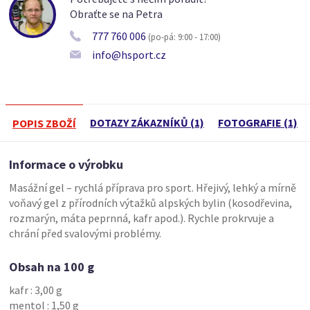
Obraťte se na Petra
777 760 006
(po-pá: 9:00 - 17:00)
info@hsport.cz
DOTAZY ZÁKAZNÍKŮ (1)
FOTOGRAFIE (1)
POPIS ZBOŽÍ
Informace o výrobku
Masážní gel – rychlá příprava pro sport. Hřejivý, lehký a mírně
voňavý gel z přírodních výtažků alpských bylin (kosodřevina,
rozmarýn, máta peprnná, kafr apod.). Rychle prokrvuje a
chrání před svalovými problémy.
Obsah na 100 g
kafr : 3,00 g
mentol : 1,50 g