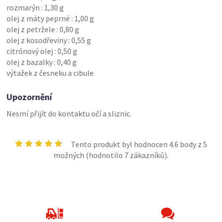
rozmarýn : 1,30 g
olej z máty peprné : 1,00 g
olej z petržele : 0,80 g
olej z kosodřeviny : 0,55 g
citrónový olej : 0,50 g
olej z bazalky : 0,40 g
výtažek z česneku a cibule
Upozornění
Nesmí přijít do kontaktu očí a sliznic.
Tento produkt byl hodnocen
4.6
body z 5
možných (hodnotilo
7
zákazníků).