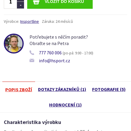
-
Výrobce:
Insportline
Záruka:
24 měsíců
Potřebujete s něčím poradit?
Obraťte se na Petra
777 760 006
(po-pá: 9:00 - 17:00)
info@hsport.cz
DOTAZY ZÁKAZNÍKŮ (1)
FOTOGRAFIE (5)
POPIS ZBOŽÍ
HODNOCENÍ (1)
Charakteristika výrobku