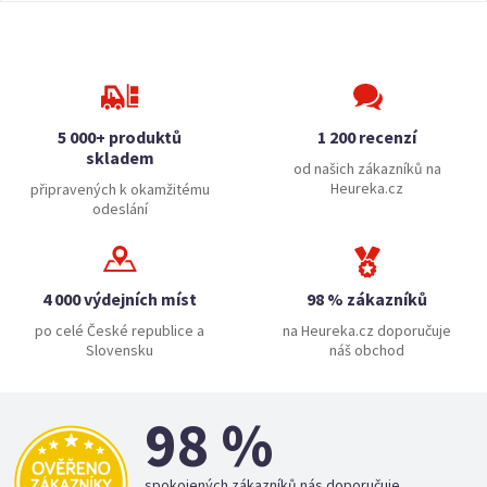
5 000+ produktů
1 200 recenzí
skladem
od našich zákazníků na
Heureka.cz
připravených k okamžitému
odeslání
4 000 výdejních míst
98 % zákazníků
po celé České republice a
na Heureka.cz doporučuje
Slovensku
náš obchod
98 %
spokojených zákazníků nás doporučuje