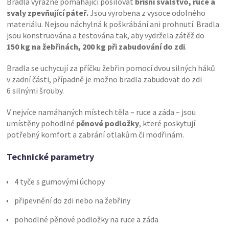
Bradla výrazně pomáhající posilovat
břišní svalstvo, ruce a
svaly zpevňující páteř.
Jsou vyrobena z vysoce odolného
materiálu. Nejsou náchylná k poškrábání ani prohnutí. Bradla
jsou konstruována a testována tak, aby vydržela zátěž do
150 kg na žebřinách, 200 kg při zabudování do zdi
.
Bradla se uchycují za příčku žebřin pomocí dvou silných háků
v zadní části, případně je možno bradla zabudovat do zdi
6 silnými šrouby.
V nejvíce namáhaných místech těla – ruce a záda – jsou
umístěny pohodlné
pěnové podložky
, které poskytují
potřebný komfort a zabrání otlakům či modřinám.
Technické parametry
4 tyče s gumovými úchopy
připevnění do zdi nebo na žebřiny
pohodlné pěnové podložky na ruce a záda