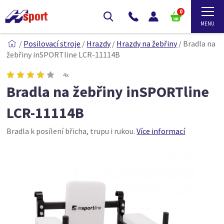
0
/
Posilovací stroje
/
Hrazdy
/
Hrazdy na žebřiny
/
Bradla na
žebřiny inSPORTline LCR-11114B
4x
Bradla na žebřiny inSPORTline
LCR-11114B
Bradla k posílení břicha, trupu i rukou.
Více informací