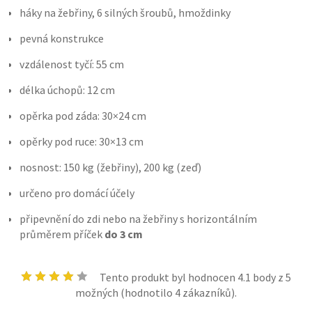
háky na žebřiny, 6 silných šroubů, hmoždinky
pevná konstrukce
vzdálenost tyčí: 55 cm
délka úchopů: 12 cm
opěrka pod záda: 30×24 cm
opěrky pod ruce: 30×13 cm
nosnost: 150 kg (žebřiny), 200 kg (zeď)
určeno pro domácí účely
připevnění do zdi nebo na žebřiny s horizontálním
průměrem příček
do 3 cm
Tento produkt byl hodnocen
4.1
body z 5
možných (hodnotilo
4
zákazníků).