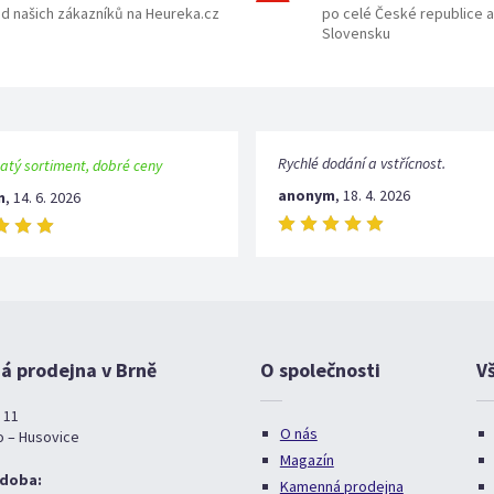
d našich zákazníků na Heureka.cz
po celé České republice a
Slovensku
Rychlé dodání a vstřícnost.
atý sortiment, dobré ceny
anonym
,
18. 4. 2026
m
,
14. 6. 2026
 prodejna v Brně
O společnosti
V
 11
O nás
o – Husovice
Magazín
 doba:
Kamenná prodejna