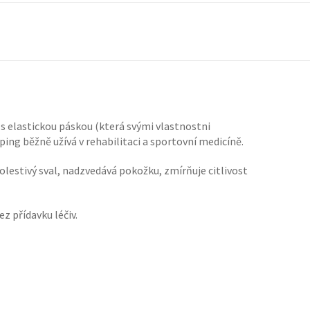
s elastickou páskou (která svými vlastnostni
ping běžně užívá v rehabilitaci a sportovní medicíně.
lestivý sval, nadzvedává pokožku, zmírňuje citlivost
z přídavku léčiv.