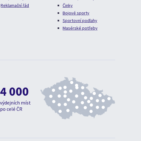
Reklamační řád
Činky
Bojové sporty
Sportovní podlahy
Masérské potřeby
4 000
výdejních míst
po celé ČR