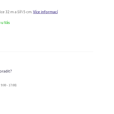
ce 32 m a šíři 5 cm.
Více informací
) u Vás
oradit?
9:00 - 17:00)