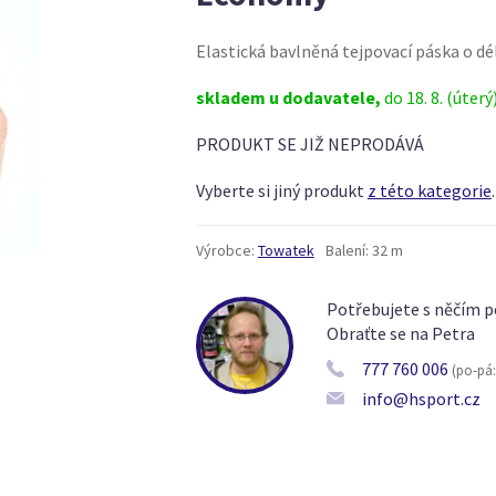
Elastická bavlněná tejpovací páska o dél
skladem u dodavatele,
do 18. 8. (úterý
PRODUKT SE JIŽ NEPRODÁVÁ
Vyberte si jiný produkt
z této kategorie
.
Výrobce:
Towatek
Balení:
32 m
Potřebujete s něčím p
Obraťte se na Petra
777 760 006
(po-pá: 
info@hsport.cz