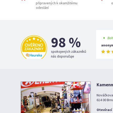
připravených k okamžitému
o
odeslání
98 %
Boh
anony
spokojených zákazníků
nás doporučuje
Kamenná
Nováčkova
614 00 Brn
Otevírací