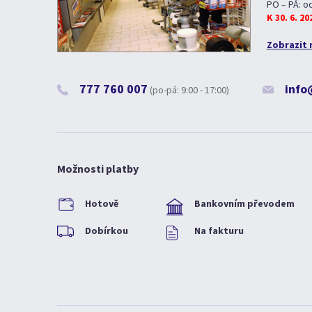
PO – PÁ: o
K 30. 6. 2
Zobrazit 
777 760 007
info
(po-pá: 9:00 - 17:00)
Možnosti platby
Hotově
Bankovním převodem
Dobírkou
Na fakturu