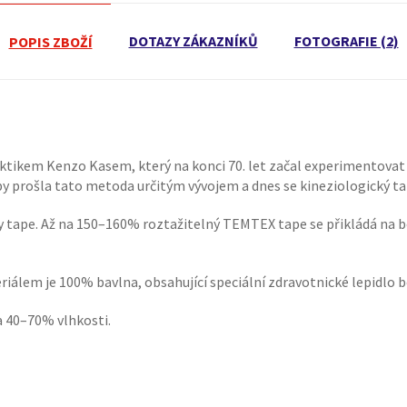
DOTAZY ZÁKAZNÍKŮ
FOTOGRAFIE (2)
POPIS ZBOŽÍ
ktikem Kenzo Kasem, který na konci 70. let začal experimentovat 
oby prošla tato metoda určitým vývojem a dnes se kineziologický ta
 tape. Až na 150–160% roztažitelný TEMTEX tape se přikládá na bo
lem je 100% bavlna, obsahující speciální zdravotnické lepidlo be
a 40–70% vlhkosti.