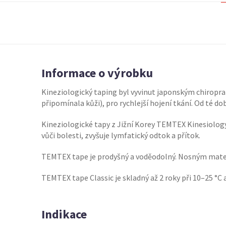
Informace o výrobku
Kineziologický taping byl vyvinut japonským chiropra
připomínala kůži), pro rychlejší hojení tkání. Od té d
Kineziologické tapy z Jižní Korey TEMTEX Kinesiology
vůči bolesti, zvyšuje lymfatický odtok a přítok.
TEMTEX tape je prodyšný a voděodolný. Nosným materiá
TEMTEX tape Classic je skladný až 2 roky při 10–25 °C 
Indikace