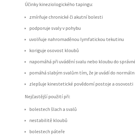
Účinky kineziologického tapingu:
zmírňuje chronické či akutní bolesti
podporuje svaly v pohybu
uvolňuje nahromaděnou lymfatickou tekutinu
koriguje osovost kloubů
napomáhá při uvádění svalu nebo kloubu do správné
pomáhá slabým svalům tím, že je uvádí do normáln
zlepšuje kinestetické povědomí postoje a osovosti
Nejčastější použití při:
bolestech šlach a svalů
nestabilitě kloubů
bolestech páteře