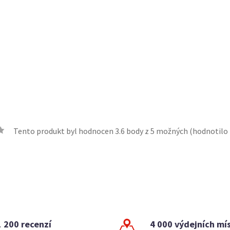
Tento produkt byl hodnocen
3.6
body z 5 možných (hodnotilo
1 200 recenzí
4 000 výdejních mí