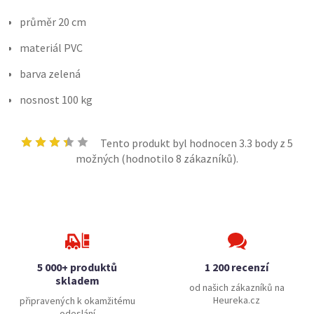
průměr 20 cm
materiál PVC
barva zelená
nosnost 100 kg
Tento produkt byl hodnocen
3.3
body z 5
možných (hodnotilo
8
zákazníků).
5 000+ produktů
1 200 recenzí
skladem
od našich zákazníků na
Heureka.cz
připravených k okamžitému
odeslání