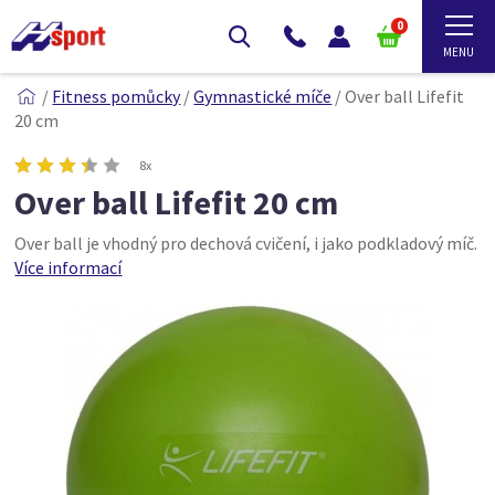
0
/
Fitness pomůcky
/
Gymnastické míče
/
Over ball Lifefit
20 cm
8x
Over ball Lifefit 20 cm
Over ball je vhodný pro dechová cvičení, i jako podkladový míč.
Více informací