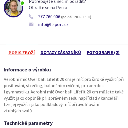
Potřebujete s něčím poradit?
Obraťte se na Petra
777 760 006
(po-pá: 9:00 - 17:00)
info@hsport.cz
DOTAZY ZÁKAZNÍKŮ
FOTOGRAFIE (2)
POPIS ZBOŽÍ
Informace o výrobku
Aerobní míč Over ball Lifefit 20 cm je míč pro široké využití při
posilování, strečing, balančním cvičení, pro aerobic
i gymnastiku. Aerobní míč Over ball Lifefit 20 cm můžete také
využít jako doplněk při správném sedu například v kanceláři.
Lze jej využít i jako podkladový míč při uvolňování
ztuhlých svalů.
Technické parametry