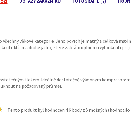
DOTAZY ZÁKAZNÍKŮ
FOTOGRAFIE (7)
HODNO
BOŽÍ
pro všechny věkové kategorie. Jeho povrch je matný a celková maxi
knutí. Míč má druhé jádro, které zabrání uplnému vyfouknutí při 
 dostatečným tlakem. Ideálně dostatečně výkonným kompresorem.
fouknout na požadovaný průměr.
Tento produkt byl hodnocen
4.6
body z 5 možných (hodnotilo