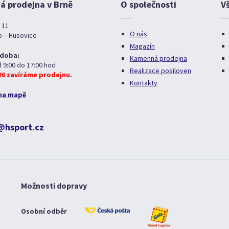
 prodejna v Brně
O společnosti
V
 11
O nás
o – Husovice
Magazín
 doba:
Kamenná prodejna
d 9:00 do 17:00 hod
Realizace posiloven
026 zavíráme prodejnu.
Kontakty
na mapě
@hsport.cz
Možnosti dopravy
Osobní odběr