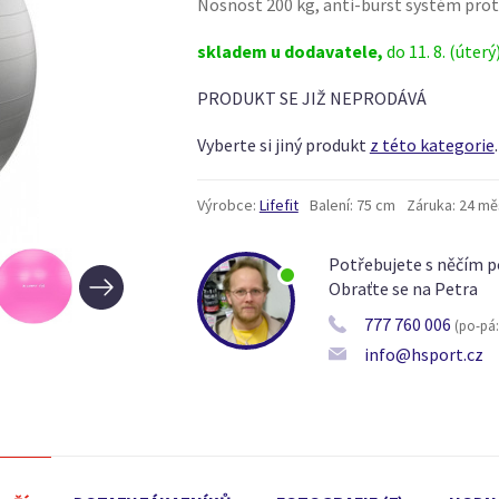
Nosnost 200 kg, anti-burst systém prot
skladem u dodavatele,
do 11. 8. (úterý
PRODUKT SE JIŽ NEPRODÁVÁ
Vyberte si jiný produkt
z této kategorie
.
Výrobce:
Lifefit
Balení:
75 cm
Záruka:
24 mě
Potřebujete s něčím p
Obraťte se na Petra
777 760 006
(po-pá: 
info@hsport.cz