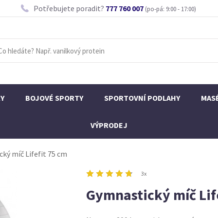
Potřebujete poradit?
777 760 007
(po-pá: 9:00 - 17:00)
KY
BOJOVÉ SPORTY
SPORTOVNÍ PODLAHY
MAS
VÝPRODEJ
ký míč Lifefit 75 cm
3x
Gymnastický míč Lif