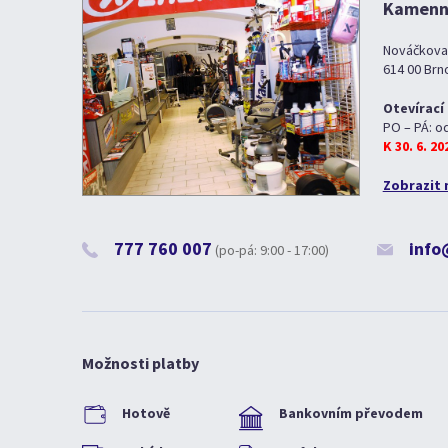
Kamenná
Nováčkova
614 00 Brn
Otevírací
PO – PÁ: o
K 30. 6. 2
Zobrazit 
777 760 007
info
(po-pá: 9:00 - 17:00)
Možnosti platby
Hotově
Bankovním převodem