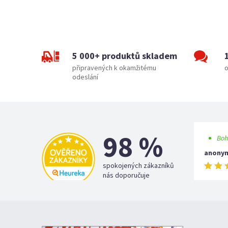
5 000+ produktů skladem
připravených k okamžitému
o
odeslání
98 %
Boh
anony
spokojených zákazníků
nás doporučuje