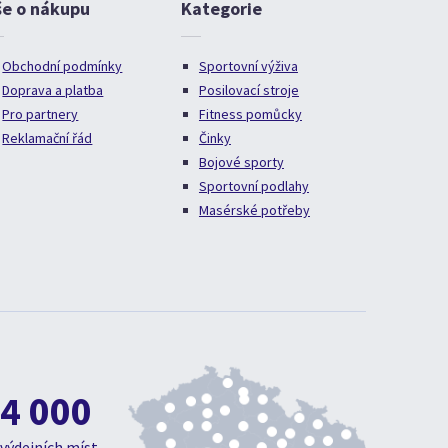
še o nákupu
Kategorie
Obchodní podmínky
Sportovní výživa
Doprava a platba
Posilovací stroje
Pro partnery
Fitness pomůcky
Reklamační řád
Činky
Bojové sporty
Sportovní podlahy
Masérské potřeby
4 000
výdejních míst