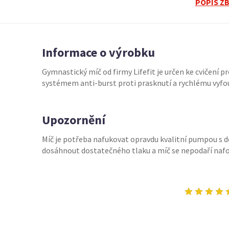
POPIS Z
Informace o výrobku
Gymnastický míč od firmy Lifefit je určen ke cvičení 
systémem anti-burst proti prasknutí a rychlému vyfou
Upozornění
Míč je potřeba nafukovat opravdu kvalitní pumpou s
dosáhnout dostatečného tlaku a míč se nepodaří na