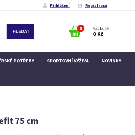
Přihlášení
Registrace
0
Váš košík:
0 Kč
ÉRSKÉ POTŘEBY
SPORTOVNÍ VÝŽIVA
NOVINKY
efit 75 cm