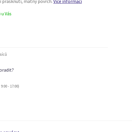
i prasknutí, matný povrch.
Více informací
) u Vás
síců
oradit?
9:00 - 17:00)