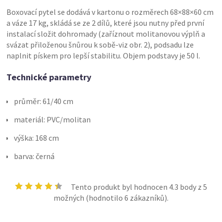
Boxovací pytel se dodává v kartonu o rozměrech 68×88×60 cm
a váze 17 kg, skládá se ze 2 dílů, které jsou nutny před první
instalací složit dohromady (zaříznout molitanovou výplň a
svázat přiloženou šnůrou k sobě-viz obr. 2), podsadu lze
naplnit pískem pro lepší stabilitu. Objem podstavy je 50 l.
Technické parametry
průměr: 61/40 cm
materiál: PVC/molitan
výška: 168 cm
barva: černá
Tento produkt byl hodnocen
4.3
body z 5
možných (hodnotilo
6
zákazníků).