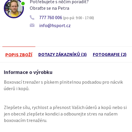
Potřebujete s něčím poradit?
Obraťte se na Petra
777 760 006
(po-pá: 9:00 - 17:00)
info@hsport.cz
DOTAZY ZÁKAZNÍKŮ (3)
FOTOGRAFIE (2)
POPIS ZBOŽÍ
Informace o výrobku
Boxovací trenažer s pískem plnitelnou podsadou pro nácvik
úderů i kopů.
Zlepšete sílu, rychlost a přesnost Vašich úderů a kopů nebo si
jen obecně zlepšete kondici a odbourejte stres na našem
boxovacím trenažéru.