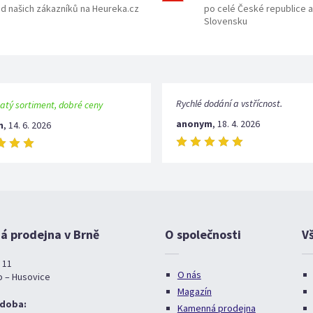
d našich zákazníků na Heureka.cz
po celé České republice a
Slovensku
Rychlé dodání a vstřícnost.
atý sortiment, dobré ceny
anonym
,
18. 4. 2026
m
,
14. 6. 2026
 prodejna v Brně
O společnosti
V
 11
O nás
o – Husovice
Magazín
 doba:
Kamenná prodejna