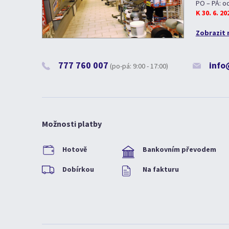
PO – PÁ: o
K 30. 6. 2
Zobrazit 
777 760 007
info
(po-pá: 9:00 - 17:00)
Možnosti platby
Hotově
Bankovním převodem
Dobírkou
Na fakturu