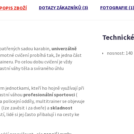
DOTAZY ZÁKAZNÍKŮ (3)
FOTOGRAFIE (1
POPIS ZBOŽÍ
Technick
patřených sadou karabin,
univerzálně
nosnost: 140
motné cvičení probíhá tak, že jedna část
aineru. Po celou dobu cvičení je vždy
astní váhy těla a svíraného úhlu
 jednotkami, kteří ho hojně využívají při
lastní váhou
profesionální sportovci
(
policejní oddíly, multitrainer se objevuje
t
(lze zavěsit i za dveře) a
skladnost
lidé si jej často přibalují i na cesty ke