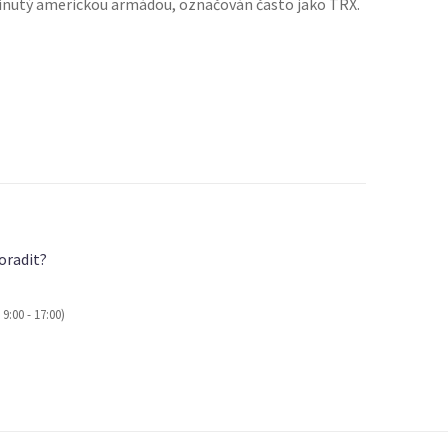
vinutý americkou armádou, označován často jako TRX.
oradit?
9:00 - 17:00)