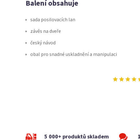
Balení obsahuje
sada posilovacích lan
závěs na dveře
český návod
obal pro snadné uskladnění a manipulaci
5 000+ produktů skladem