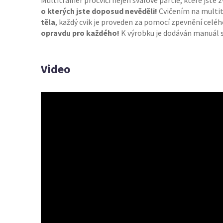
Multitrainer procvičí nejen svalové partie, které jste z
o kterých jste doposud nevěděli!
Cvičením na multi
těla
, každý cvik je proveden za pomocí zpevnění celéh
opravdu pro každého!
K výrobku je dodáván manuál s
Video