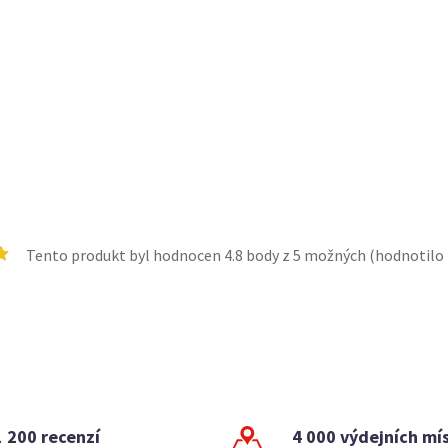
Tento produkt byl hodnocen
4.8
body z 5 možných (hodnotilo
1 200 recenzí
4 000 výdejních mí