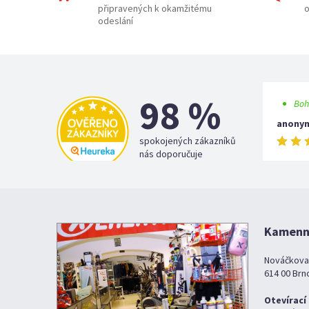
připravených k okamžitému
o
odeslání
98 %
Boh
anony
spokojených zákazníků
nás doporučuje
Kamenná
Nováčkova
614 00 Brn
Otevírací