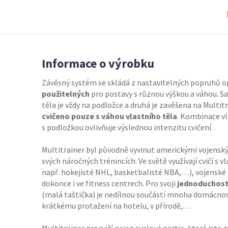
Informace o výrobku
Závěsný systém se skládá z nastavitelných popruhů o
použitelných
pro postavy s různou výškou a váhou. Sa
těla je vždy na podložce a druhá je zavěšena na Multitr
cvičeno pouze s váhou vlastního těla
. Kombinace vl
s podložkou ovlivňuje výslednou intenzitu cvičení.
Multitrainer byl původně vyvinut americkými vojenským
svých náročných trénincích. Ve světě využívají cvičí s v
např. hokejisté NHL, basketbalisté NBA,…), vojenské a 
dokonce i ve fitness centrech. Pro svoji
jednoduchos
(malá taštička) je nedílnou součástí mnoha domácností, 
krátkému protažení na hotelu, v přírodě,…