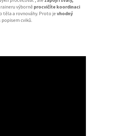
vyklí procvičovat , ale
zapojí i svaly,
traineru výborně
procvičíte koordinaci
o těla a rovnováhy. Proto je
vhodný
 popisem cviků.