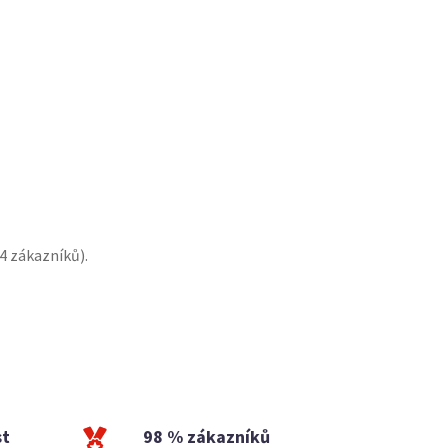
4
zákazníků).
st
98 % zákazníků