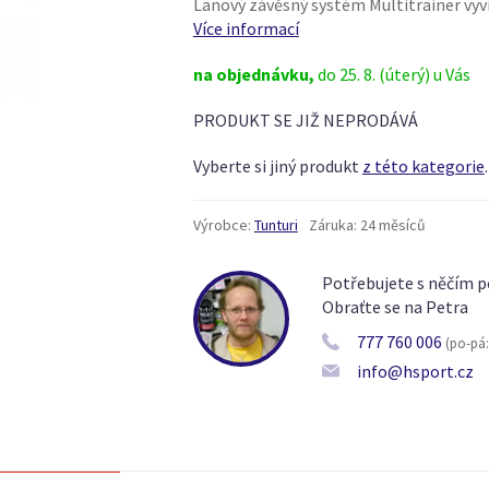
Lanový závěsný systém Multitrainer vy
Více informací
na objednávku,
do 25. 8. (úterý) u Vás
PRODUKT SE JIŽ NEPRODÁVÁ
Vyberte si jiný produkt
z této kategorie
.
Výrobce:
Tunturi
Záruka:
24 měsíců
Potřebujete s něčím p
Obraťte se na Petra
777 760 006
(po-pá: 
info@hsport.cz