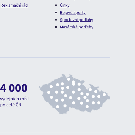
Reklamační řád
Činky
Bojové sporty
Sportovní podlahy
Masérské potřeby
4 000
výdejních míst
po celé ČR