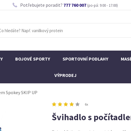
Potřebujete poradit?
777 760 007
(po-pá: 9:00 - 17:00)
KY
BOJOVÉ SPORTY
SPORTOVNÍ PODLAHY
MAS
VÝPRODEJ
lem Spokey SKIP UP
6x
Švihadlo s počítadl