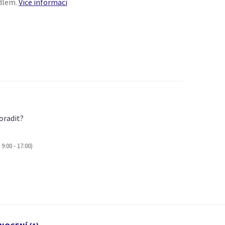
adlem.
Více informací
oradit?
9:00 - 17:00)