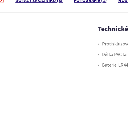
DOTAZY ZÁKAZNÍKŮ (3)
FOTOGRAFIE (1)
HOD
ŽÍ
Technick
Protiskluzové
Délka PVC la
Baterie: LR44