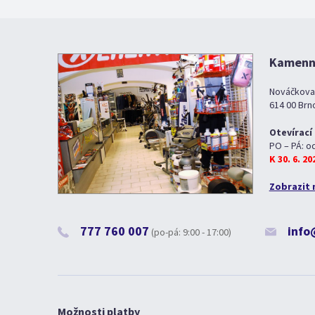
Kamenná
Nováčkova
614 00 Brn
Otevírací
PO – PÁ: o
K 30. 6. 2
Zobrazit 
777 760 007
info
(po-pá: 9:00 - 17:00)
Možnosti platby