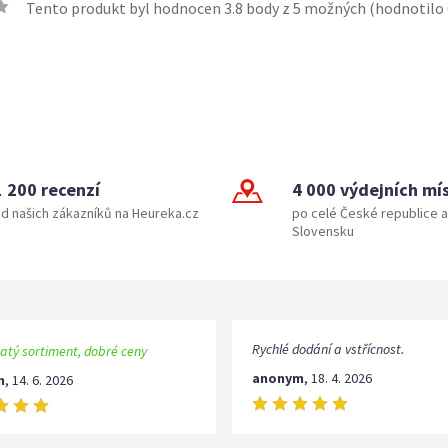
Tento produkt byl hodnocen
3.8
body z 5 možných (hodnotilo
1 200 recenzí
4 000 výdejních mí
d našich zákazníků na Heureka.cz
po celé České republice a
Slovensku
Rychlé dodání a vstřícnost.
atý sortiment, dobré ceny
anonym
,
18. 4. 2026
m
,
14. 6. 2026