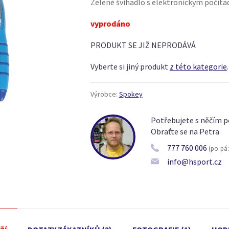
Zelené švihadlo s elektronickým počít
vyprodáno
PRODUKT SE JIŽ NEPRODÁVÁ
Vyberte si jiný produkt
z této kategorie
.
Výrobce:
Spokey
Potřebujete s něčím p
Obraťte se na Petra
777 760 006
(po-pá: 
info@hsport.cz