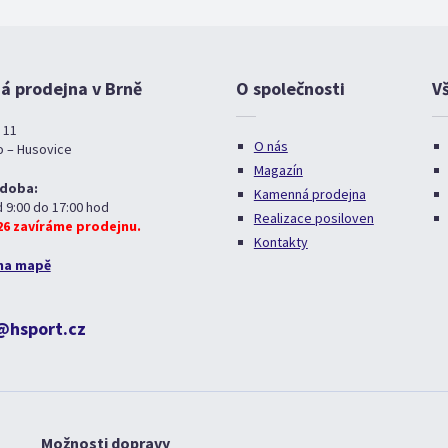
 prodejna v Brně
O společnosti
V
 11
O nás
o – Husovice
Magazín
 doba:
Kamenná prodejna
d 9:00 do 17:00 hod
Realizace posiloven
026 zavíráme prodejnu.
Kontakty
na mapě
@hsport.cz
Možnosti dopravy