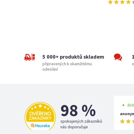
5 000+ produktů skladem
připravených k okamžitému
o
odeslání
98 %
Boh
anony
spokojených zákazníků
nás doporučuje