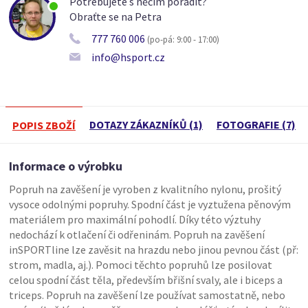
Potřebujete s něčím poradit?
Obraťte se na Petra
777 760 006
(po-pá: 9:00 - 17:00)
info@hsport.cz
DOTAZY ZÁKAZNÍKŮ (1)
FOTOGRAFIE (7)
POPIS ZBOŽÍ
Informace o výrobku
Popruh na zavěšení je vyroben z kvalitního nylonu, prošitý
vysoce odolnými popruhy. Spodní část je vyztužena pěnovým
materiálem pro maximální pohodlí. Díky této výztuhy
nedochází k otlačení či odřeninám. Popruh na zavěšení
inSPORTline lze zavěsit na hrazdu nebo jinou pevnou část (př:
strom, madla, aj.). Pomoci těchto popruhů lze posilovat
celou spodní část těla, především břišní svaly, ale i biceps a
triceps. Popruh na zavěšení lze používat samostatně, nebo