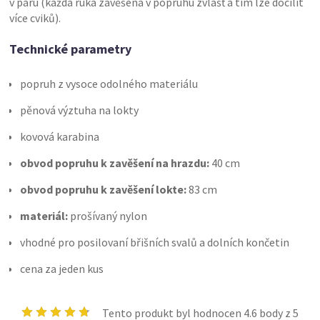
v páru (každá ruka zavěšena v popruhu zvlášť a tím lze docílit
více cviků).
Technické parametry
popruh z vysoce odolného materiálu
pěnová výztuha na lokty
kovová karabina
obvod popruhu k zavěšení na hrazdu:
40 cm
obvod popruhu k zavěšení lokte:
83 cm
materiál:
prošívaný nylon
vhodné pro posilovaní břišních svalů a dolních končetin
cena za jeden kus
Tento produkt byl hodnocen
4.6
body z 5