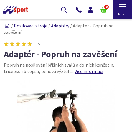
0
/
Posilovací stroje
/
Adaptéry
/
Adaptér - Popruh na
zavěšení
7x
Adaptér - Popruh na zavěšení
Popruh na posilování břišních svalů a dolních končetin,
tricepsů i bicepsů, pěnová výztuha.
Více informací