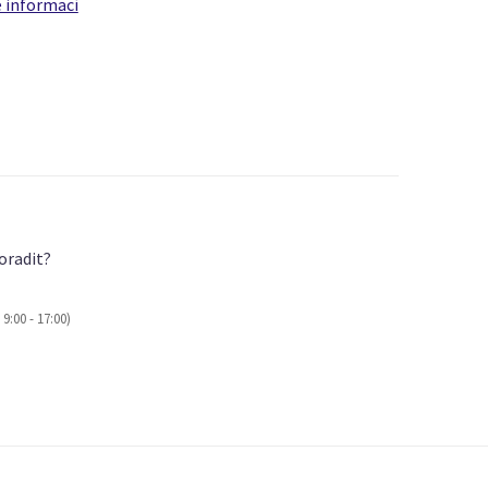
e informací
oradit?
9:00 - 17:00)