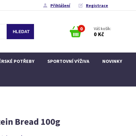
Přihlášení
Registrace
0
Váš košík:
0 Kč
ÉRSKÉ POTŘEBY
SPORTOVNÍ VÝŽIVA
NOVINKY
tein Bread 100g