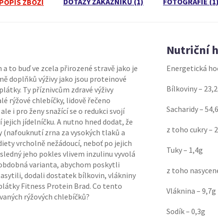
DOTAZY ZÁKAZNÍKŮ (1)
FOTOGRAFIE (1
POPIS ZBOŽÍ
Nutriční 
to buď ve zcela přirozené stravě jako je
Energetická ho
ormě doplňků výživy jako jsou proteinové
Bílkoviny – 23,
látky. Ty příznivcům zdravé výživy
alé rýžové chlebíčky, lidově řečeno
Sacharidy – 54,
le i pro ženy snažící se o redukci svojí
 jejich jídelníčku. A nutno hned dodat, že
z toho cukry – 
y (nafouknutí zrna za vysokých tlaků a
diety vrcholně nežádoucí, neboť po jejich
Tuky – 1,4g
sledný jeho pokles vlivem inzulinu vyvolá
ale obdobná varianta, abychom poskytli
z toho nasycené
ytili, dodali dostatek bílkovin, vlákniny
látky Fitness Protein Brad. Co tento
Vláknina – 9,7g
ovaných rýžových chlebíčků?
Sodík – 0,3g