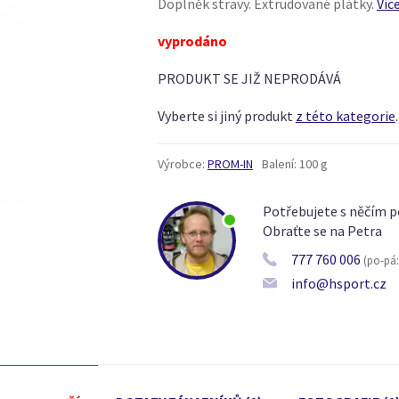
Doplněk stravy. Extrudované plátky.
Víc
vyprodáno
PRODUKT SE JIŽ NEPRODÁVÁ
Vyberte si jiný produkt
z této kategorie
.
Výrobce:
PROM-IN
Balení:
100 g
Potřebujete s něčím p
Obraťte se na Petra
777 760 006
(po-pá: 
info@hsport.cz