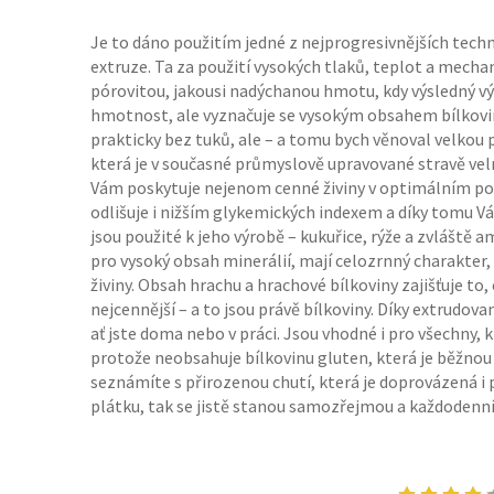
Je to dáno použitím jedné z nejprogresivnějších techno
extruze. Ta za použití vysokých tlaků, teplot a mechan
pórovitou, jakousi nadýchanou hmotu, kdy výsledný v
hmotnost, ale vyznačuje se vysokým obsahem bílkovin,
prakticky bez tuků, ale – a tomu bych věnoval velkou
která je v současné průmyslově upravované stravě vel
Vám poskytuje nejenom cenné živiny v optimálním pom
odlišuje i nižším glykemických indexem a díky tomu Vá
jsou použité k jeho výrobě – kukuřice, rýže a zvláště
pro vysoký obsah minerálií, mají celozrnný charakter,
živiny. Obsah hrachu a hrachové bílkoviny zajišťuje to, 
nejcennější – a to jsou právě bílkoviny. Díky extrudo
ať jste doma nebo v práci. Jsou vhodné i pro všechny, 
protože neobsahuje bílkovinu gluten, která je běžnou 
seznámíte s přirozenou chutí, která je doprovázená i
plátku, tak se jistě stanou samozřejmou a každodenní 