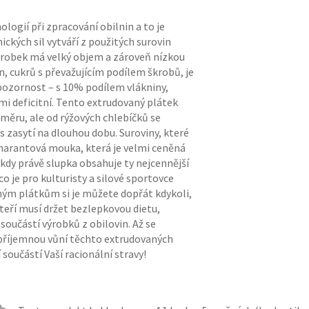
logií při zpracování obilnin a to je
ických sil vytváří z použitých surovin
ýrobek má velký objem a zároveň nízkou
 cukrů s převažujícím podílem škrobů, je
 pozornost – s 10% podílem vlákniny,
mi deficitní. Tento extrudovaný plátek
ěru, ale od rýžových chlebíčků se
s zasytí na dlouhou dobu. Suroviny, které
 amarantová mouka, která je velmi ceněná
 kdy právě slupka obsahuje ty nejcennější
co je pro kulturisty a silové sportovce
vaným plátkům si je můžete dopřát kdykoli,
kteří musí držet bezlepkovou dietu,
součástí výrobků z obilovin. Až se
 příjemnou vůní těchto extrudovaných
součástí Vaší racionální stravy!