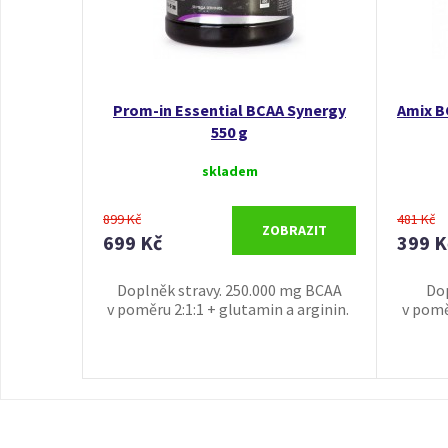
Prom-in Essential BCAA Synergy
Amix B
550 g
skladem
899 Kč
481 Kč
ZOBRAZIT
699 Kč
399 K
Doplněk stravy. 250.000 mg BCAA
Dop
v poměru 2:1:1 + glutamin a arginin.
v poměr