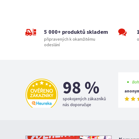
5 000+ produktů skladem
připravených k okamžitému
o
odeslání
98 %
Boh
anony
spokojených zákazníků
nás doporučuje