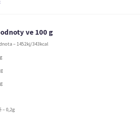
)
hodnoty ve 100 g
dnota – 1452kj/343kcal
2g
6g
2g
 – 0,2g