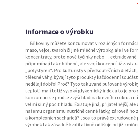
Informace o výrobku
Bílkoviny můžete konzumovat v rozličných formách a 
maso, vejce, tvaroh či jiné mléčné výrobky, ale i ve f
koncentráty, proteinové tyčinky nebo… extrudované p
připomínají tak oblíbené, ale svojí koncepcí již zastar
„polystyren“. Pro kulturisty v předsoutěžních dietách, a
tělesné váhy, bývají tyto produkty každodenní součástí
nedělají dobře! Proč? Tyto tak zvané pufované výrobk
teplot) mají totiž vysoký glykemický index a to je pro 
konzumaci se prudce zvýší hladina krevního cukru a ná
velmi silný pocit hladu. Existuje jiná, přijatelnější, 
našemu organismu nutričně cenné látky, zároveň ho zas
a komplexních sacharidů? Jsou to právě extrudované p
výrobek tak zásadně kvalitativně odlišuje od již zmiň