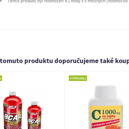
Tento produkt byl hodnocen
4.1
body z 5 možných (hodnotilo
 tomuto produktu doporučujeme také koup