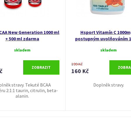
CAA New Generation 1000 ml
Hsport Vitamín C 1000m
+ 500 ml zdarma
postupným uvolňováním 1
skladem
skladem
199 Kč
ZOBRAZIT
ZOBRA
č
160 Kč
lněk stravy. Tekuté BCAA
Doplněk stravy.
u 2:1:1 taurin, citrulin, beta-
alanin.