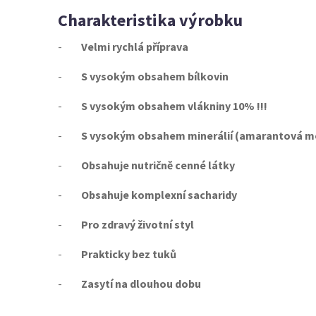
Charakteristika výrobku
-
Velmi rychlá příprava
-
S vysokým obsahem bílkovin
-
S vysokým obsahem vlákniny 10% !!!
-
S vysokým obsahem minerálií (amarantová 
-
Obsahuje nutričně cenné látky
-
Obsahuje komplexní sacharidy
-
Pro zdravý životní styl
-
Prakticky bez tuků
-
Zasytí na dlouhou dobu