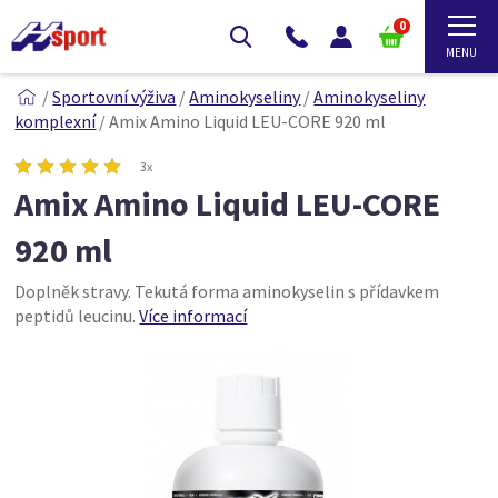
0
/
Sportovní výživa
/
Aminokyseliny
/
Aminokyseliny
komplexní
/
Amix Amino Liquid LEU-CORE 920 ml
3x
Amix Amino Liquid LEU-CORE
920 ml
Doplněk stravy. Tekutá forma aminokyselin s přídavkem
peptidů leucinu.
Více informací