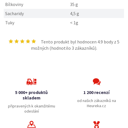
Bílkoviny
35 g
Sacharidy
4,5 g
Tuky
< 1g
Tento produkt byl hodnocen
4.9
body z 5
možných (hodnotilo
3
zákazníků).
5 000+ produktů
1 200 recenzí
skladem
od našich zákazníků na
Heureka.cz
připravených k okamžitému
odeslání