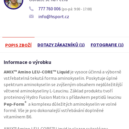
777 760 006
(po-pá: 9:00 - 17:00)
info@hsport.cz
DOTAZY ZÁKAZNÍKŮ (1)
FOTOGRAFIE (1)
POPIS ZBOŽÍ
Informace o výrobku
AMIX™ Amino LEU-CORE™ Liquid
je vysoce účinná a výborně
vstřebatelná tekutá forma aminokyselin. Poskytuje úplné
spektrum aminokyselin se zvýšeným obsahem nejdůležitější
větvené aminokyseliny L-Leucinu. Základ produktu tvoří
proteinový Hydro Fusion Matrix s přídavkem peptidů leucinu
®
Pep-Form
a komplexu důležitých aminokyselin ve volné
formě. Vše je pro dokonalejší vstřebávání doplněné
vitamínem B6.
AMIX™ Amino LEU-CORE™ Liquid je slazen sukralózou