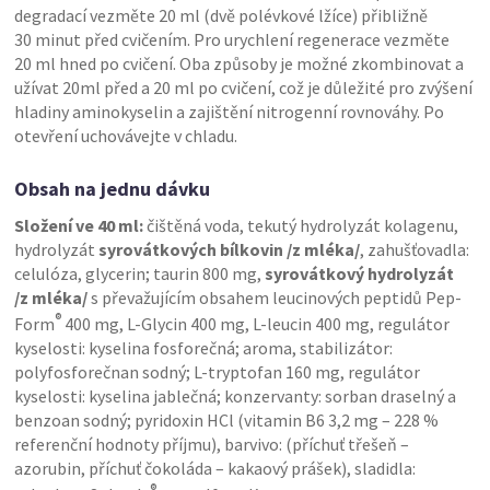
degradací vezměte 20 ml (dvě polévkové lžíce) přibližně
30 minut před cvičením. Pro urychlení regenerace vezměte
20 ml hned po cvičení. Oba způsoby je možné zkombinovat a
užívat 20ml před a 20 ml po cvičení, což je důležité pro zvýšení
hladiny aminokyselin a zajištění nitrogenní rovnováhy. Po
otevření uchovávejte v chladu.
Obsah na jednu dávku
Složení ve 40 ml:
čištěná voda, tekutý hydrolyzát kolagenu,
hydrolyzát
syrovátkových bílkovin /z mléka/
, zahušťovadla:
celulóza, glycerin; taurin 800 mg,
syrovátkový hydrolyzát
/z mléka/
s převažujícím obsahem leucinových peptidů Pep-
®
Form
400 mg, L-Glycin 400 mg, L-leucin 400 mg, regulátor
kyselosti: kyselina fosforečná; aroma, stabilizátor:
polyfosforečnan sodný; L-tryptofan 160 mg, regulátor
kyselosti: kyselina jablečná; konzervanty: sorban draselný a
benzoan sodný; pyridoxin HCl (vitamin B6 3,2 mg – 228 %
referenční hodnoty příjmu), barvivo: (příchuť třešeň –
azorubin, příchuť čokoláda – kakaový prášek), sladidla:
®