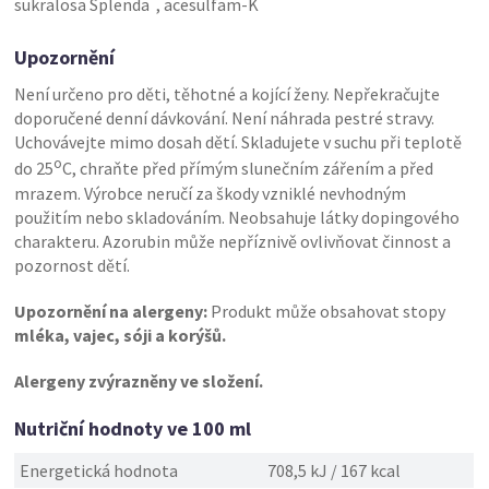
sukralosa Splenda
, acesulfam-K
Upozornění
Není určeno pro děti, těhotné a kojící ženy. Nepřekračujte
doporučené denní dávkování. Není náhrada pestré stravy.
Uchovávejte mimo dosah dětí. Skladujete v suchu při teplotě
o
do 25
C, chraňte před přímým slunečním zářením a před
mrazem. Výrobce neručí za škody vzniklé nevhodným
použitím nebo skladováním. Neobsahuje látky dopingového
charakteru. Azorubin může nepříznivě ovlivňovat činnost a
pozornost dětí.
Upozornění na alergeny:
Produkt může obsahovat stopy
mléka, vajec, sóji a korýšů.
Alergeny zvýrazněny ve složení.
Nutriční hodnoty ve 100 ml
Energetická hodnota
708,5 kJ / 167 kcal