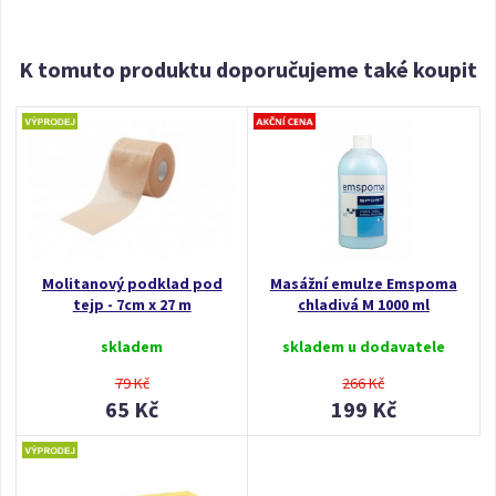
K tomuto produktu doporučujeme také koupit
Molitanový podklad pod
Masážní emulze Emspoma
tejp - 7cm x 27 m
chladivá M 1000 ml
skladem
skladem u dodavatele
79 Kč
266 Kč
65 Kč
199 Kč