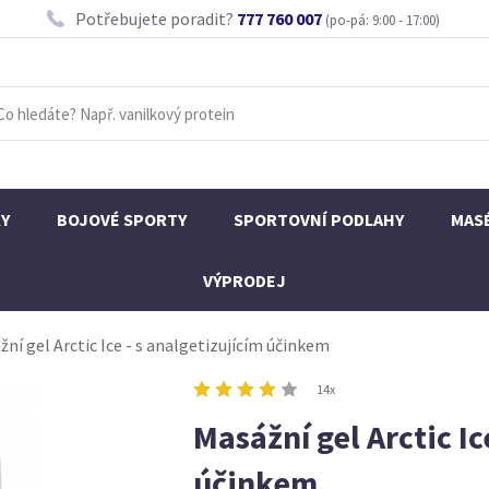
Potřebujete poradit?
777 760 007
(po-pá: 9:00 - 17:00)
KY
BOJOVÉ SPORTY
SPORTOVNÍ PODLAHY
MAS
VÝPRODEJ
ní gel Arctic Ice - s analgetizujícím účinkem
14x
Masážní gel Arctic Ic
účinkem