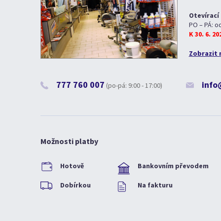
Otevírací
PO – PÁ: o
K 30. 6. 2
Zobrazit 
777 760 007
info
(po-pá: 9:00 - 17:00)
Možnosti platby
Hotově
Bankovním převodem
Dobírkou
Na fakturu