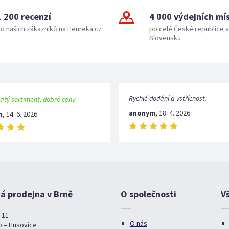
1 200 recenzí
4 000 výdejních mí
d našich zákazníků na Heureka.cz
po celé České republice a
Slovensku
Rychlé dodání a vstřícnost.
atý sortiment, dobré ceny
anonym
,
18. 4. 2026
m
,
14. 6. 2026
 prodejna v Brně
O společnosti
V
 11
O nás
o – Husovice