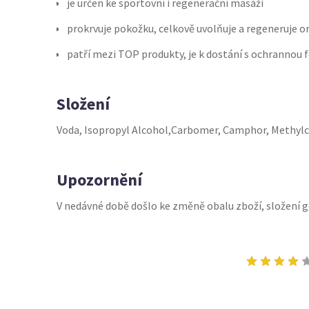
je určen ke sportovní i regenerační masáži
prokrvuje pokožku, celkově uvolňuje a regeneruje 
patří mezi TOP produkty, je k dostání s ochrannou f
Složení
Voda, Isopropyl Alcohol,Carbomer, Camphor, Methylch
Upozornění
V nedávné době došlo ke změně obalu zboží, složení g