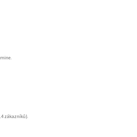
amine.
14
zákazníků).