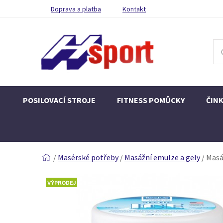
Doprava a platba
Kontakt
POSILOVACÍ STROJE
FITNESS POMŮCKY
ČIN
/
Masérské potřeby
/
Masážní emulze a gely
/
Masáž