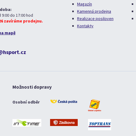
Magazín
 doba:
Kamenná prodejna
d 9:00 do 17:00 hod
Realizace posiloven
026 zavíráme prodejnu.
Kontakty
na mapě
@hsport.cz
Možnosti dopravy
Osobní odběr