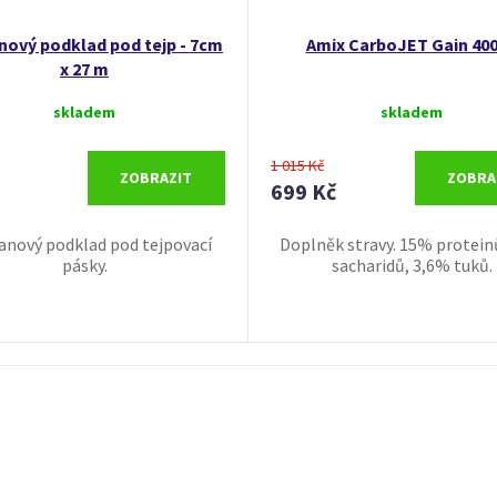
nový podklad pod tejp - 7cm
Amix CarboJET Gain 40
x 27 m
skladem
skladem
1 015 Kč
ZOBRAZIT
ZOBRA
699 Kč
anový podklad pod tejpovací
Doplněk stravy. 15% protein
pásky.
sacharidů, 3,6% tuků.