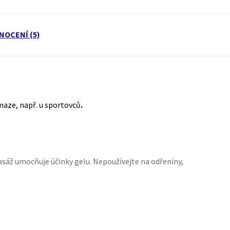
NOCENÍ (5)
maze, např. u sportovců
.
asáž umocňuje účinky gelu. Nepoužívejte na odřeniny,