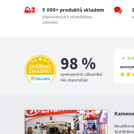
5 000+ produktů skladem
připravených k okamžitému
o
odeslání
98 %
Boh
anony
spokojených zákazníků
nás doporučuje
Kamenná
Nováčkova
614 00 Brn