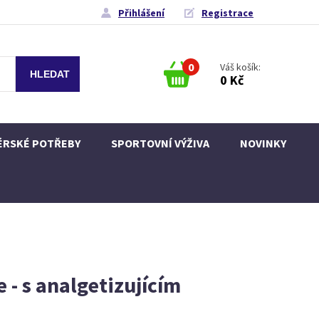
Přihlášení
Registrace
0
Váš košík:
0 Kč
ÉRSKÉ POTŘEBY
SPORTOVNÍ VÝŽIVA
NOVINKY
e - s analgetizujícím