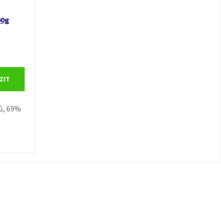
00g
ZIT
ů, 69%