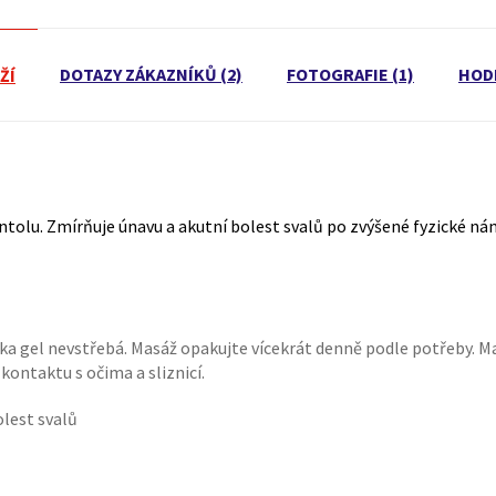
DOTAZY ZÁKAZNÍKŮ (2)
FOTOGRAFIE (1)
HOD
ŽÍ
ntolu. Zmírňuje únavu a akutní bolest svalů po zvýšené fyzické ná
žka gel nevstřebá. Masáž opakujte vícekrát denně podle potřeby. M
kontaktu s očima a sliznicí.
olest svalů