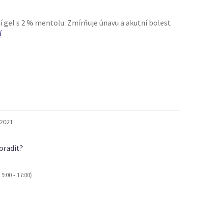
í gel s 2 % mentolu. Zmírňuje únavu a akutní bolest
í
.2021
oradit?
9:00 - 17:00)