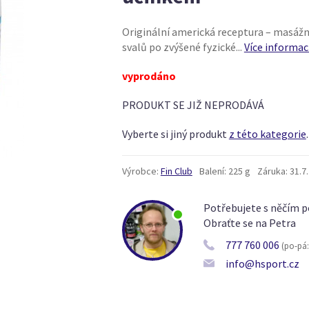
Originální americká receptura – masážn
svalů po zvýšené fyzické...
Více informac
vyprodáno
PRODUKT SE JIŽ NEPRODÁVÁ
Vyberte si jiný produkt
z této kategorie
.
Výrobce:
Fin Club
Balení:
225 g
Záruka:
31.7
Potřebujete s něčím p
Obraťte se na Petra
777 760 006
(po-pá: 
info@hsport.cz