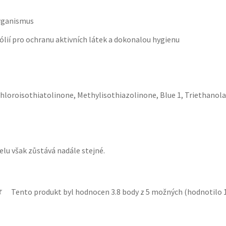
organismus
ólií pro ochranu aktivních látek a dokonalou hygienu
loroisothiatolinone, Methylisothiazolinone, Blue 1, Triethanol
elu však zůstává nadále stejné.
Tento produkt byl hodnocen
3.8
body z 5 možných (hodnotilo