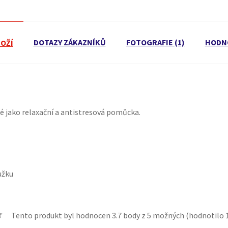
DOTAZY ZÁKAZNÍKŮ
FOTOGRAFIE (1)
HODNO
BOŽÍ
é jako relaxační a antistresová pomůcka.
užku
Tento produkt byl hodnocen
3.7
body z 5 možných (hodnotilo