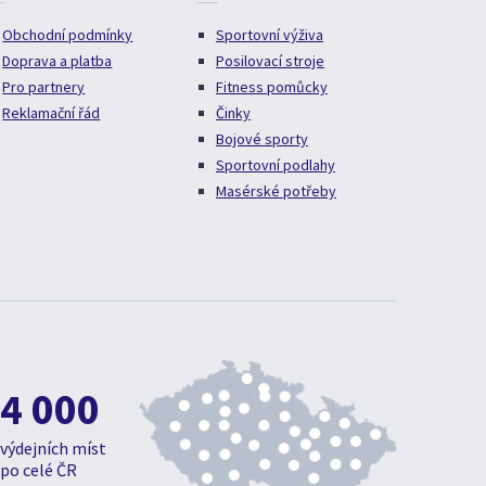
Obchodní podmínky
Sportovní výživa
Doprava a platba
Posilovací stroje
Pro partnery
Fitness pomůcky
Reklamační řád
Činky
Bojové sporty
Sportovní podlahy
Masérské potřeby
4 000
výdejních míst
po celé ČR