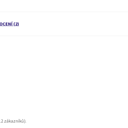
CENÍ (2)
12
zákazníků).