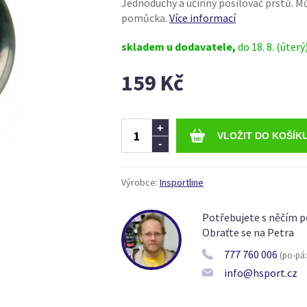
Jednoduchý a účinný posilovač prstů. Mů
pomůcka.
Více informací
skladem u dodavatele,
do 18. 8. (úterý
159 Kč
Ks
+
-
Výrobce:
Insportline
Potřebujete s něčím p
Obraťte se na Petra
777 760 006
(po-pá: 
info@hsport.cz