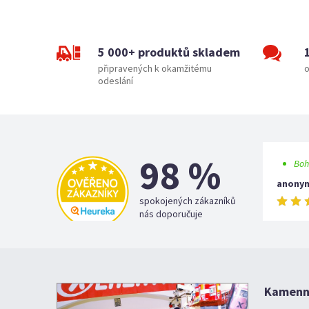
5 000+ produktů skladem
připravených k okamžitému
o
odeslání
98 %
Boh
anony
spokojených zákazníků
nás doporučuje
Kamenná