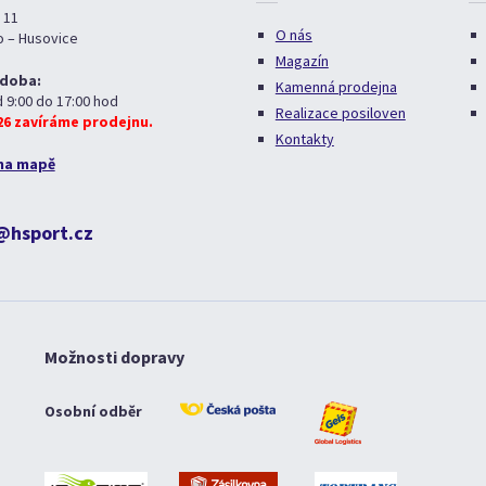
 11
O nás
o – Husovice
Magazín
 doba:
Kamenná prodejna
d 9:00 do 17:00 hod
Realizace posiloven
026 zavíráme prodejnu.
Kontakty
na mapě
@hsport.cz
Možnosti dopravy
Osobní odběr