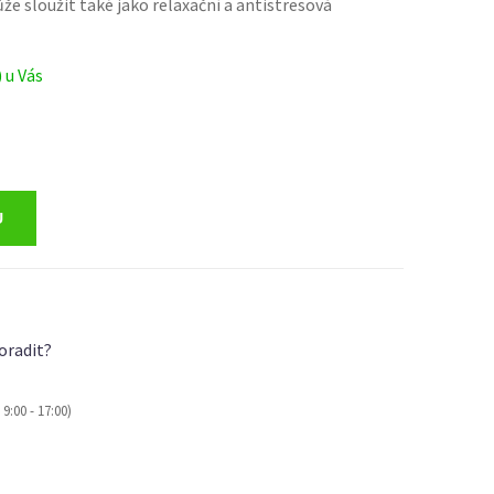
že sloužit také jako relaxační a antistresová
) u Vás
oradit?
9:00 - 17:00)