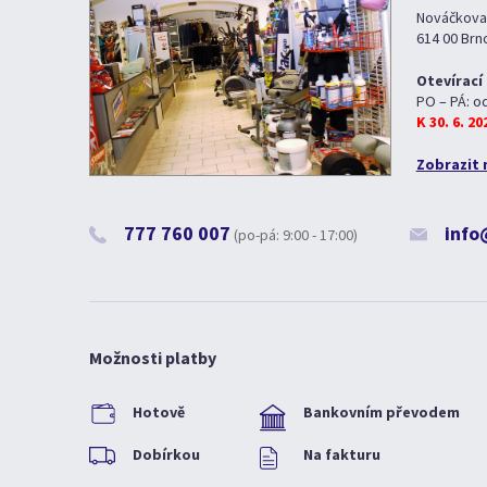
Nováčkova
614 00 Brn
Otevírací
PO – PÁ: o
K 30. 6. 2
Zobrazit 
777 760 007
info
(po-pá: 9:00 - 17:00)
Možnosti platby
Hotově
Bankovním převodem
Dobírkou
Na fakturu