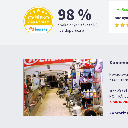
98 %
Boh
anony
spokojených zákazníků
nás doporučuje
Kamenná
Nováčkova
614 00 Brn
Otevírací
PO – PÁ: o
K 30. 6. 2
Zobrazit 