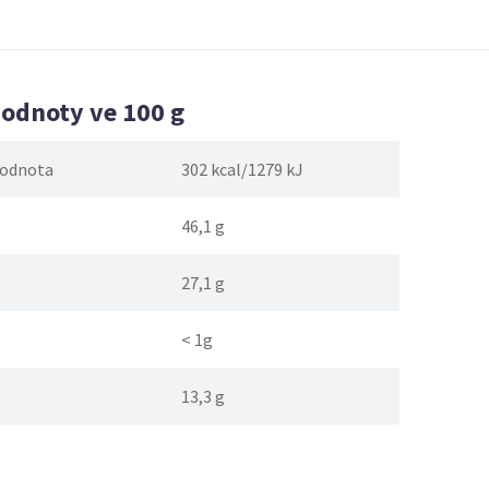
hodnoty ve 100 g
hodnota
302 kcal/1279 kJ
46,1 g
27,1 g
< 1g
13,3 g