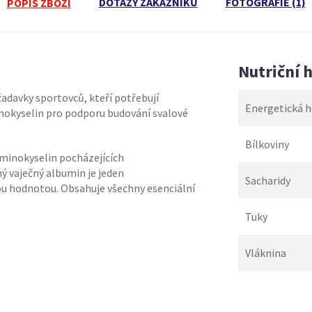
DOTAZY ZÁKAZNÍKŮ
FOTOGRAFIE (1)
POPIS ZBOŽÍ
Nutriční 
žadavky sportovců, kteří potřebují
Energetická 
inokyselin pro podporu budování svalové
Bílkoviny
minokyselin pocházejících
 vaječný albumin je jeden
Sacharidy
kou hodnotou. Obsahuje všechny esenciální
Tuky
Vláknina