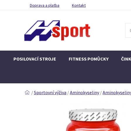
Doprava a platba
Kontakt
POSILOVACÍ STROJE
FITNESS POMŮCKY
ČIN
/
Sportovní výživa
/
Aminokyseliny
/
Aminokyselin