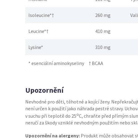
Isoleucine*†
260 mg
Val
Leucine*†
410 mg
Lysine*
310 mg
* esenciální aminokyseliny † BCAA
Upozornění
Nevhodné pro děti, těhotné a kojící ženy. Nepřekraču
není určen k použití jako náhrada pestré stravy. Ucho
o
v suchu při teplotě do 25
C, chraňte před přímým slu
neručí za škody vzniklé nevhodným použitím nebo sk
Upozornění na alergeny:
Produkt může obsahovat 