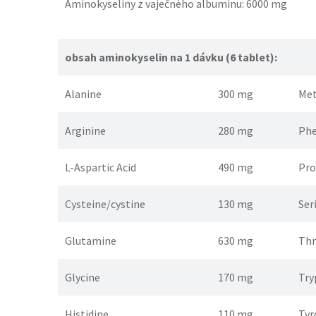
Aminokyseliny z vaječného albuminu: 6000 mg
obsah aminokyselin na 1 dávku (6 tablet):
Alanine
300 mg
Met
Arginine
280 mg
Phe
L-Aspartic Acid
490 mg
Pro
Cysteine/cystine
130 mg
Ser
Glutamine
630 mg
Thr
Glycine
170 mg
Try
Histidine
110 mg
Tyr