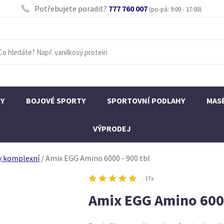
Potřebujete poradit?
777 760 007
(po-pá: 9:00 - 17:00)
KY
BOJOVÉ SPORTY
SPORTOVNÍ PODLAHY
MAS
VÝPRODEJ
y komplexní
/
Amix EGG Amino 6000 - 900 tbl
17x
Amix EGG Amino 6000