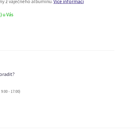
ny z vaječného albuminu.
Více informací
) u Vás
oradit?
9:00 - 17:00)