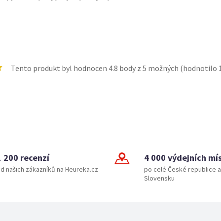
Tento produkt byl hodnocen
4.8
body z 5 možných (hodnotilo
1 200 recenzí
4 000 výdejních mí
d našich zákazníků na Heureka.cz
po celé České republice a
Slovensku