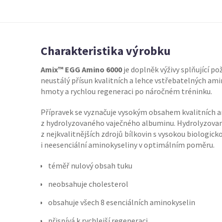
Charakteristika výrobku
Amix™ EGG Amino 6000
je doplněk výživy splňující po
neustálý přísun kvalitních a lehce vstřebatelných am
hmoty a rychlou regeneraci po náročném tréninku.
Přípravek se vyznačuje vysokým obsahem kvalitních a
z hydrolyzovaného vaječného albuminu. Hydrolyzovaný
z nejkvalitnějších zdrojů bílkovin s vysokou biologic
i neesenciální aminokyseliny v optimálním poměru.
téměř nulový obsah tuku
neobsahuje cholesterol
obsahuje všech 8 esenciálních aminokyselin
přispívá k rychlejší regeneraci