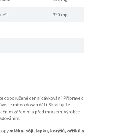
ine*†
330 mg
jte doporučené denní dávkování. Přípravek
vávejte mimo dosah dětí. Skladujete
nečním zářením a před mrazem. Výrobce
ladováním.
stopy
mléka, sóji, lepku, korýšů, oříšků a