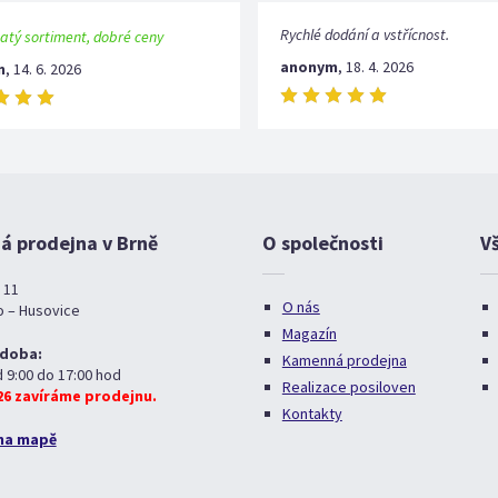
Rychlé dodání a vstřícnost.
atý sortiment, dobré ceny
anonym
,
18. 4. 2026
m
,
14. 6. 2026
 prodejna v Brně
O společnosti
V
 11
O nás
o – Husovice
Magazín
 doba:
Kamenná prodejna
d 9:00 do 17:00 hod
Realizace posiloven
026 zavíráme prodejnu.
Kontakty
na mapě