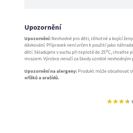
Upozornění
Upozornění:
Nevhodné pro děti, těhotné a kojící žen
dávkování. Přípravek není určen k použití jako náhra
o
dětí. Skladujete v suchu při teplotě do 25
C, chraňte 
mrazem. Výrobce neručí za škody vzniklé nevhodným 
Upozornění na alergeny:
Produkt může obsahovat 
oříšků a arašídů.