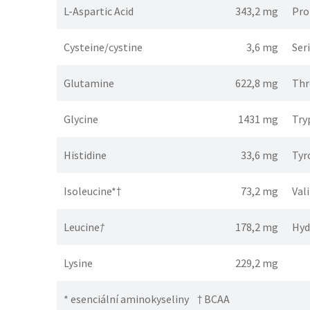
L-Aspartic Acid
343,2 mg
Pro
Cysteine/cystine
3,6 mg
Ser
Glutamine
622,8 mg
Thr
Glycine
1431 mg
Try
Histidine
33,6 mg
Tyr
Isoleucine*†
73,2 mg
Val
Leucine
†
178,2 mg
Hyd
Lysine
229,2 mg
* esenciální aminokyseliny † BCAA