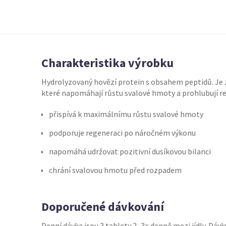
Charakteristika výrobku
Hydrolyzovaný hovězí protein s obsahem peptidů. Je 
které napomáhají růstu svalové hmoty a prohlubují re
přispívá k maximálnímu růstu svalové hmoty
podporuje regeneraci po náročném výkonu
napomáhá udržovat pozitivní dusíkovou bilanci
chrání svalovou hmotu před rozpadem
Doporučené dávkování
Denní dávka jsou 3 tablety 2–3× denně mezi jídly. Dá