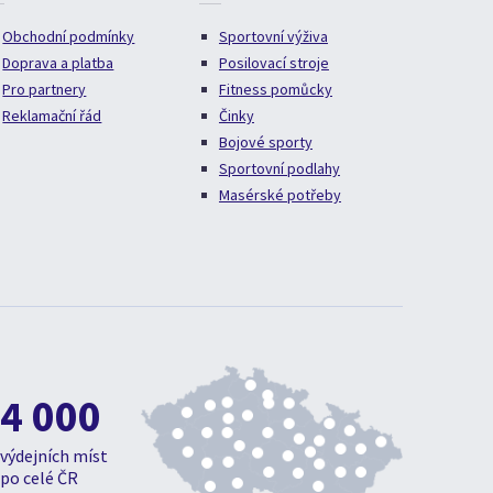
Obchodní podmínky
Sportovní výživa
Doprava a platba
Posilovací stroje
Pro partnery
Fitness pomůcky
Reklamační řád
Činky
Bojové sporty
Sportovní podlahy
Masérské potřeby
4 000
výdejních míst
po celé ČR