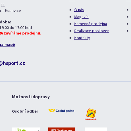
 11
O nás
o – Husovice
Magazín
 doba:
Kamenná prodejna
d 9:00 do 17:00 hod
Realizace posiloven
026 zavíráme prodejnu.
Kontakty
na mapě
@hsport.cz
Možnosti dopravy
Osobní odběr