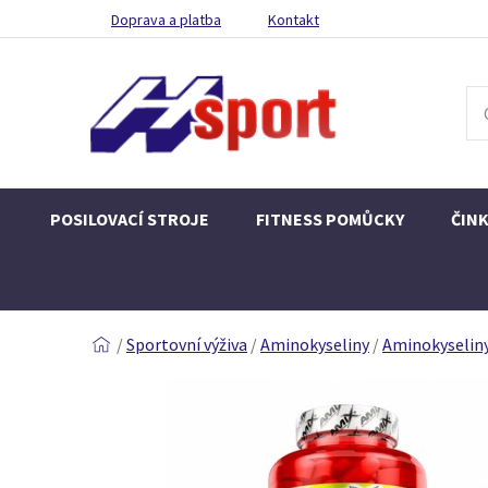
Doprava a platba
Kontakt
POSILOVACÍ STROJE
FITNESS POMŮCKY
ČIN
/
Sportovní výživa
/
Aminokyseliny
/
Aminokyselin