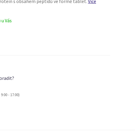
rotein s obsahem peptidů ve formě tablet.
Více
) u Vás
oradit?
9:00 - 17:00)