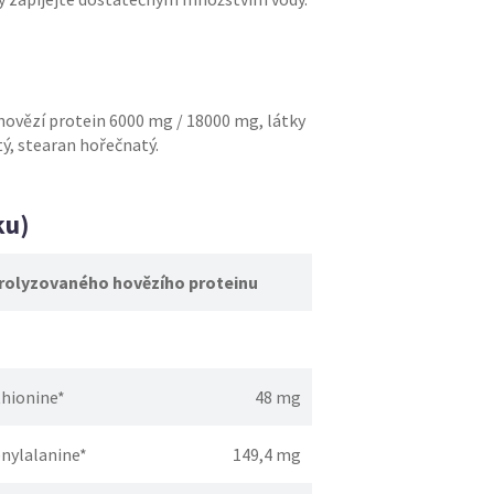
hovězí protein 6000 mg / 18000 mg, látky
tý, stearan hořečnatý.
ku)
drolyzovaného hovězího proteinu
hionine*
48 mg
nylalanine*
149,4 mg