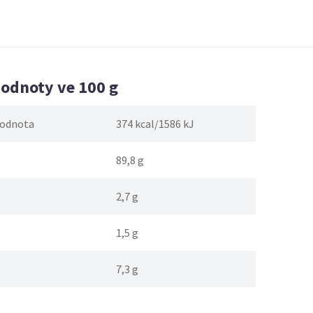
hodnoty ve 100 g
hodnota
374 kcal/1586 kJ
89,8 g
2,7 g
1,5 g
7,3 g