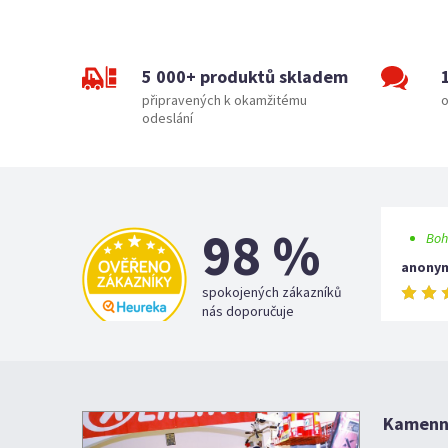
5 000+ produktů skladem
připravených k okamžitému
o
odeslání
98 %
Boh
anony
spokojených zákazníků
nás doporučuje
Kamenná