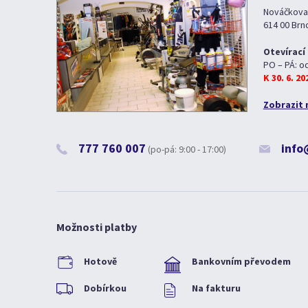
Nováčkova
614 00 Brn
Otevírací
PO – PÁ: o
K 30. 6. 2
Zobrazit 
777 760 007
info
(po-pá: 9:00 - 17:00)
Možnosti platby
Hotově
Bankovním převodem
Dobírkou
Na fakturu