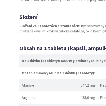
Složení
Složení ve 3 tabletách / 9 tabletách:
hydrolyzovaný 
protispékavé: mikrokrystalická celulóza, oxid křemiči
Obsah na 1 tabletu (kapsli, ampul
Na 1 dávku (3 tablety): 6000 mg aminokyselin hy
Obsah aminokyselin na 1 dávku (3 tablety):
Alanine
547,2 mg
Met
Arginine
438,6 mg
Phe