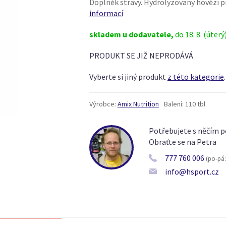
Doplněk stravy. Hydrolyzovaný hovězí p
informací
skladem u dodavatele,
do 18. 8. (úterý
PRODUKT SE JIŽ NEPRODÁVÁ
Vyberte si jiný produkt
z této kategorie
.
Výrobce:
Amix Nutrition
Balení:
110 tbl
Potřebujete s něčím p
Obraťte se na Petra
777 760 006
(po-pá: 
info@hsport.cz