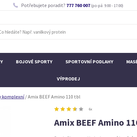
Potřebujete poradit?
777 760 007
(po-pá: 9:00 - 17:00)
KY
BOJOVÉ SPORTY
SPORTOVNÍ PODLAHY
MAS
VÝPRODEJ
y komplexní
/
Amix BEEF Amino 110 tbl
6x
Amix BEEF Amino 110