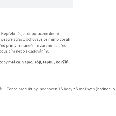
y. Nepřekračujte doporučené denní
da pestré stravy. Uchovávejte mimo dosah
před přímým slunečním zářením a před
použitím nebo skladováním.
stopy
mléka, vajec, sóji, lepku, korýšů,
Tento produkt byl hodnocen
3.5
body z 5 možných (hodnotilo