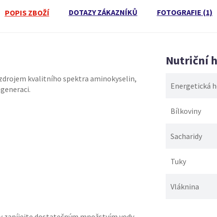
DOTAZY ZÁKAZNÍKŮ
FOTOGRAFIE (1)
POPIS ZBOŽÍ
Nutriční 
zdrojem kvalitního spektra aminokyselin,
Energetická 
generaci.
Bílkoviny
Sacharidy
Tuky
Vláknina
vky zapíjejte dostatečným množstvím vody.