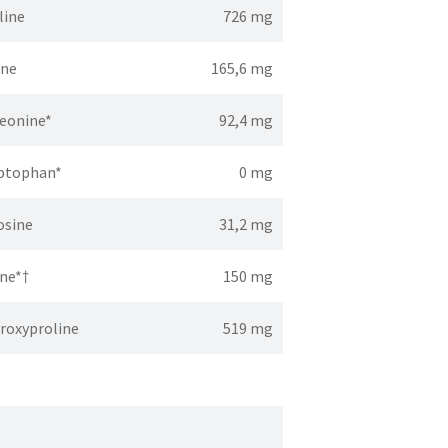
line
726 mg
ine
165,6 mg
eonine*
92,4 mg
ptophan*
0 mg
osine
31,2 mg
ine*†
150 mg
roxyproline
519 mg