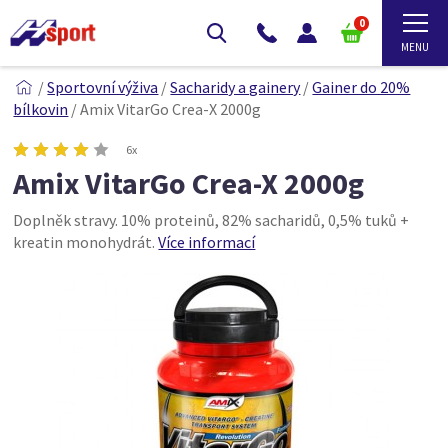
0
/
Sportovní výživa
/
Sacharidy a gainery
/
Gainer do 20%
bílkovin
/
Amix VitarGo Crea-X 2000g
6x
Amix VitarGo Crea-X 2000g
Doplněk stravy. 10% proteinů, 82% sacharidů, 0,5% tuků +
kreatin monohydrát.
Více informací