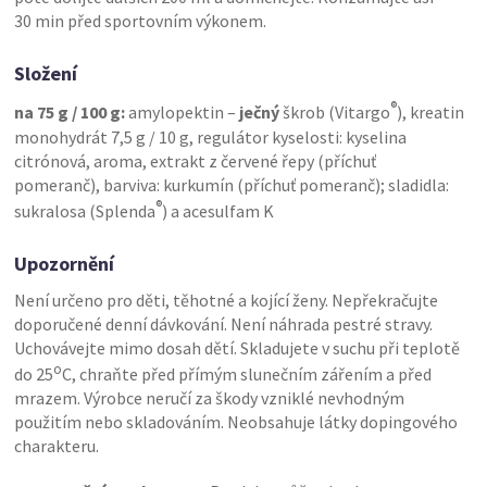
30 min před sportovním výkonem.
Složení
®
na 75 g / 100 g:
amylopektin –
ječný
škrob (Vitargo
), kreatin
monohydrát 7,5 g / 10 g, regulátor kyselosti: kyselina
citrónová, aroma, extrakt z červené řepy (příchuť
pomeranč), barviva: kurkumín (příchuť pomeranč); sladidla:
®
sukralosa (Splenda
) a acesulfam K
Upozornění
Není určeno pro děti, těhotné a kojící ženy. Nepřekračujte
doporučené denní dávkování. Není náhrada pestré stravy.
Uchovávejte mimo dosah dětí. Skladujete v suchu při teplotě
o
do 25
C, chraňte před přímým slunečním zářením a před
mrazem. Výrobce neručí za škody vzniklé nevhodným
použitím nebo skladováním. Neobsahuje látky dopingového
charakteru.