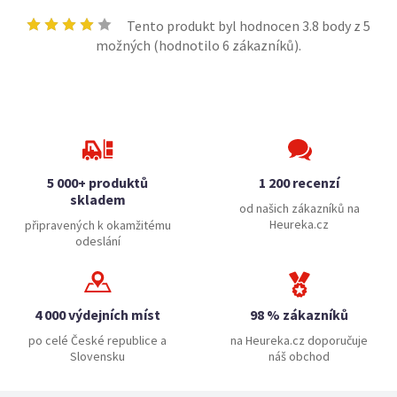
Tento produkt byl hodnocen
3.8
body z 5
možných (hodnotilo
6
zákazníků).
5 000+ produktů
1 200 recenzí
skladem
od našich zákazníků na
Heureka.cz
připravených k okamžitému
odeslání
4 000 výdejních míst
98 % zákazníků
po celé České republice a
na Heureka.cz doporučuje
Slovensku
náš obchod