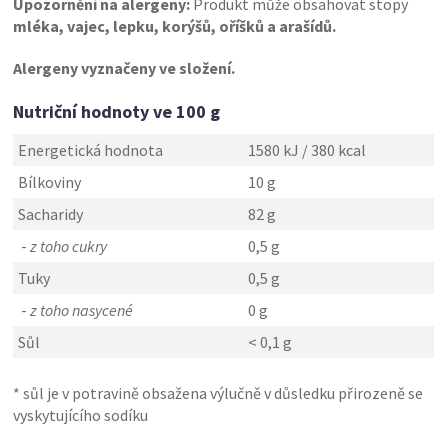
Upozornění na alergeny:
Produkt může obsahovat stopy
mléka, vajec, lepku, korýšů, oříšků a arašídů.
Alergeny vyznačeny ve složení.
Nutriční hodnoty ve 100 g
Energetická hodnota
1580 kJ / 380 kcal
Bílkoviny
10 g
Sacharidy
82 g
-
z toho cukry
0,5 g
Tuky
0,5 g
-
z toho nasycené
0 g
Sůl
< 0,1 g
* sůl je v potravině obsažena výlučně v důsledku přirozeně se
vyskytujícího sodíku