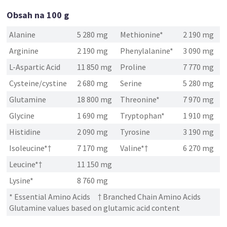
Obsah na 100 g
Alanine
5 280 mg
Methionine*
2 190 mg
Arginine
2 190 mg
Phenylalanine*
3 090 mg
L-Aspartic Acid
11 850 mg
Proline
7 770 mg
Cysteine/cystine
2 680 mg
Serine
5 280 mg
Glutamine
18 800 mg
Threonine*
7 970 mg
Glycine
1 690 mg
Tryptophan*
1 910 mg
Histidine
2 090 mg
Tyrosine
3 190 mg
Isoleucine*†
7 170 mg
Valine*†
6 270 mg
Leucine*†
11 150 mg
Lysine*
8 760 mg
* Essential Amino Acids † Branched Chain Amino Acids
Glutamine values based on glutamic acid content