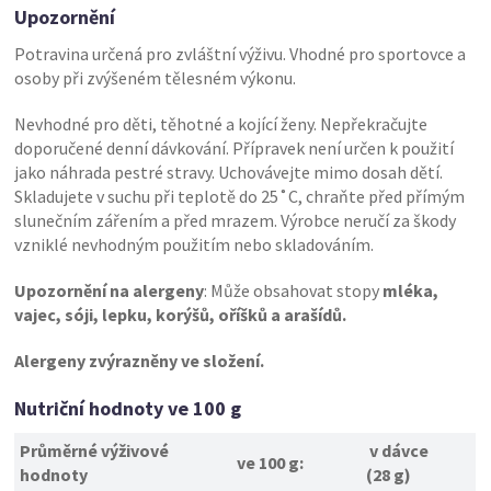
Upozornění
Potravina určená pro zvláštní výživu. Vhodné pro sportovce a
osoby při zvýšeném tělesném výkonu.
Nevhodné pro děti, těhotné a kojící ženy. Nepřekračujte
doporučené denní dávkování. Přípravek není určen k použití
jako náhrada pestré stravy. Uchovávejte mimo dosah dětí.
Skladujete v suchu při teplotě do 25˚C, chraňte před přímým
slunečním zářením a před mrazem. Výrobce neručí za škody
vzniklé nevhodným použitím nebo skladováním.
Upozornění na alergeny
: Může obsahovat stopy
mléka,
vajec, sóji, lepku, korýšů, oříšků a arašídů.
Alergeny zvýrazněny ve složení.
Nutriční hodnoty ve 100 g
Průměrné výživové
v dávce
ve 1
00 g:
hodnoty
(28 g)