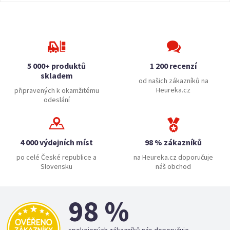
5 000+ produktů
1 200 recenzí
skladem
od našich zákazníků na
Heureka.cz
připravených k okamžitému
odeslání
4 000 výdejních míst
98 % zákazníků
po celé České republice a
na Heureka.cz doporučuje
Slovensku
náš obchod
98 %
spokojených zákazníků nás doporučuje