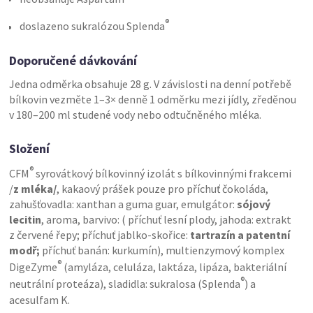
®
doslazeno sukralózou Splenda
Doporučené dávkování
Jedna odměrka obsahuje 28 g. V závislosti na denní potřebě
bílkovin vezměte 1–3× denně 1 odměrku mezi jídly, zředěnou
v 180–200 ml studené vody nebo odtučněného mléka.
Složení
®
CFM
syrovátkový bílkovinný izolát s bílkovinnými frakcemi
/
z mléka/
, kakaový prášek pouze pro příchuť čokoláda,
zahušťovadla: xanthan a guma guar, emulgátor:
sójový
lecitin
, aroma, barvivo: ( příchuť lesní plody, jahoda: extrakt
z červené řepy; příchuť jablko-skořice:
tartrazín a patentní
modř;
příchuť banán: kurkumín), multienzymový komplex
®
DigeZyme
(amyláza, celuláza, laktáza, lipáza, bakteriální
®
neutrální proteáza), sladidla: sukralosa (Splenda
) a
acesulfam K.