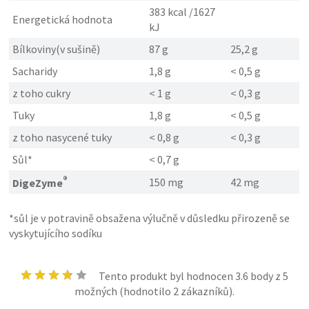
383 kcal /1627
Energetická hodnota
kJ
Bílkoviny(v sušině)
87 g
25,2 g
Sacharidy
1,8 g
< 0,5 g
z toho cukry
< 1 g
< 0,3 g
Tuky
1,8 g
< 0,5 g
z toho nasycené tuky
< 0,8 g
< 0,3 g
Sůl*
< 0,7 g
®
150 mg
42 mg
DigeZyme
*sůl je v potravině obsažena výlučně v důsledku přirozeně se
vyskytujícího sodíku
Tento produkt byl hodnocen
3.6
body z 5
možných (hodnotilo
2
zákazníků).