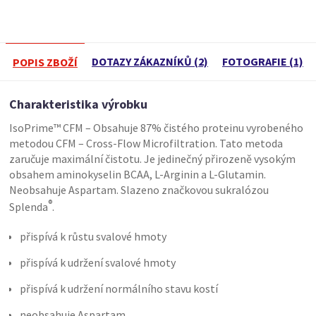
DOTAZY ZÁKAZNÍKŮ (2)
FOTOGRAFIE (1)
POPIS ZBOŽÍ
Charakteristika výrobku
IsoPrime™ CFM – Obsahuje 87% čistého proteinu vyrobeného
metodou CFM – Cross-Flow Microfiltration. Tato metoda
zaručuje maximální čistotu. Je jedinečný přirozeně vysokým
obsahem aminokyselin BCAA, L-Arginin a L-Glutamin.
Neobsahuje Aspartam. Slazeno značkovou sukralózou
®
Splenda
.
přispívá k růstu svalové hmoty
přispívá k udržení svalové hmoty
přispívá k udržení normálního stavu kostí
neobsahuje Aspartam