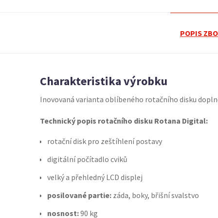
POPIS ZBO
Charakteristika výrobku
Inovovaná varianta oblíbeného rotačního disku dopln
Technický popis rotačního disku Rotana Digital:
rotační disk pro zeštíhlení postavy
digitální počítadlo cviků
velký a přehledný LCD displej
posilované partie:
záda, boky, břišní svalstvo
nosnost:
90 kg