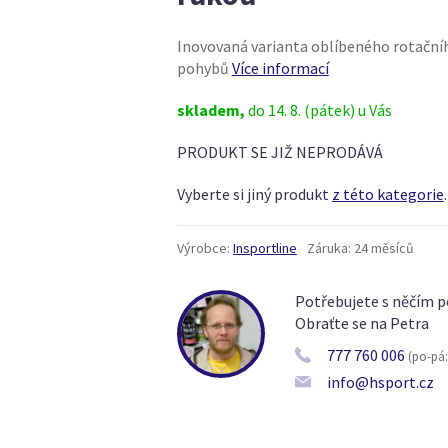
Inovovaná varianta oblíbeného rotačníh
pohybů
Více informací
skladem,
do 14. 8. (pátek) u Vás
PRODUKT SE JIŽ NEPRODÁVÁ
Vyberte si jiný produkt
z této kategorie
.
Výrobce:
Insportline
Záruka:
24 měsíců
Potřebujete s něčím p
Obraťte se na Petra
777 760 006
(po-pá: 
info@hsport.cz