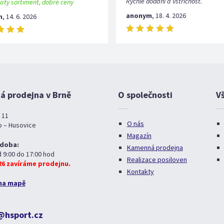
Rychlé dodání a vstřícnost.
atý sortiment, dobré ceny
anonym
,
18. 4. 2026
m
,
14. 6. 2026
 prodejna v Brně
O společnosti
V
 11
O nás
o – Husovice
Magazín
 doba:
Kamenná prodejna
d 9:00 do 17:00 hod
Realizace posiloven
026 zavíráme prodejnu.
Kontakty
na mapě
@hsport.cz