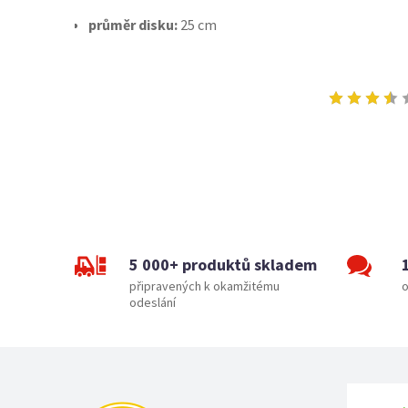
průměr disku:
25 cm
5 000+ produktů skladem
připravených k okamžitému
o
odeslání