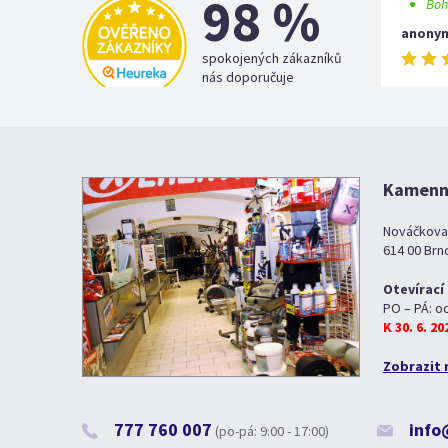
98 %
Boh
anony
spokojených zákazníků
nás doporučuje
Kamenná
Nováčkova
614 00 Brn
Otevírací
PO – PÁ: o
K 30. 6. 2
Zobrazit 
777 760 007
info
(po-pá: 9:00 - 17:00)