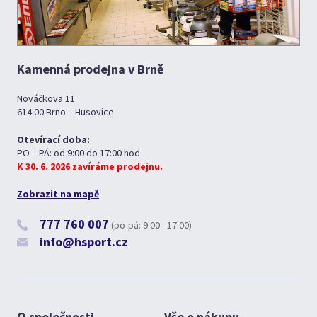
Kamenná prodejna v Brně
Nováčkova 11
614 00 Brno – Husovice
Otevírací doba:
PO – PÁ: od 9:00 do 17:00 hod
K 30. 6. 2026 zavíráme prodejnu.
Zobrazit na mapě
777 760 007
(po-pá: 9:00 - 17:00)
info@hsport.cz
O společnosti
Vše o nákupu