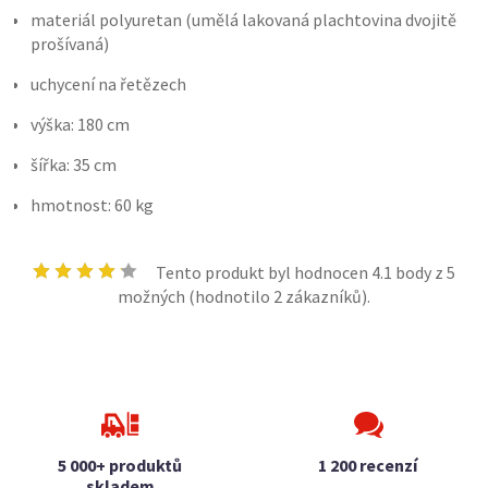
materiál polyuretan (umělá lakovaná plachtovina dvojitě
prošívaná)
uchycení na řetězech
výška: 180 cm
šířka: 35 cm
hmotnost: 60 kg
Tento produkt byl hodnocen
4.1
body z 5
možných (hodnotilo
2
zákazníků).
5 000+ produktů
1 200 recenzí
skladem