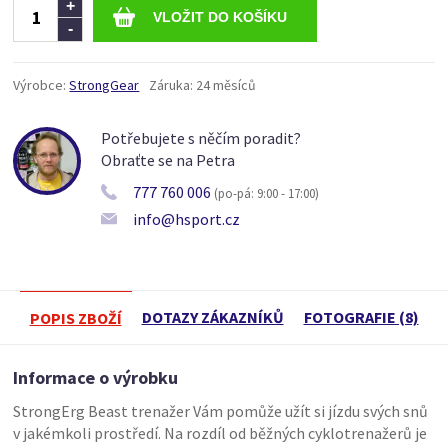
Ks
+
-
Výrobce:
StrongGear
Záruka:
24 měsíců
Potřebujete s něčím poradit?
Obraťte se na Petra
777 760 006
(po-pá: 9:00 - 17:00)
info@hsport.cz
DOTAZY ZÁKAZNÍKŮ
FOTOGRAFIE (8)
POPIS ZBOŽÍ
Informace o výrobku
StrongErg Beast trenažer Vám pomůže užít si jízdu svých snů
v jakémkoli prostředí. Na rozdíl od běžných cyklotrenažerů je