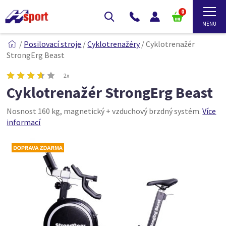
0
/
Posilovací stroje
/
Cyklotrenažéry
/
Cyklotrenažér
StrongErg Beast
2x
Cyklotrenažér StrongErg Beast
Nosnost 160 kg, magnetický + vzduchový brzdný systém.
Více
informací