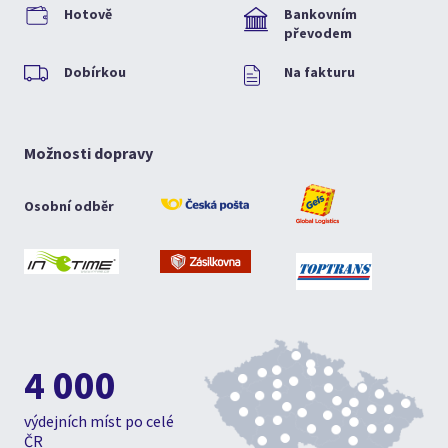
Hotově
Bankovním
převodem
Dobírkou
Na fakturu
Možnosti dopravy
Osobní odběr
4 000
výdejních míst po celé
ČR