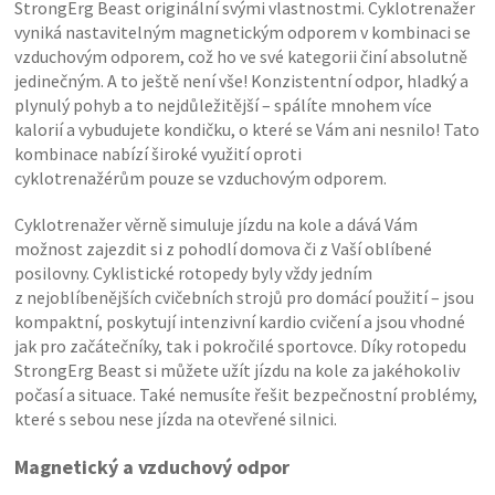
StrongErg Beast originální svými vlastnostmi. Cyklotrenažer
vyniká nastavitelným magnetickým odporem v kombinaci se
vzduchovým odporem, což ho ve své kategorii činí absolutně
jedinečným. A to ještě není vše! Konzistentní odpor, hladký a
plynulý pohyb a to nejdůležitější – spálíte mnohem více
kalorií a vybudujete kondičku, o které se Vám ani nesnilo! Tato
kombinace nabízí široké využití oproti
cyklotrenažérům pouze se vzduchovým odporem.
Cyklotrenažer věrně simuluje jízdu na kole a dává Vám
možnost zajezdit si z pohodlí domova či z Vaší oblíbené
posilovny. Cyklistické rotopedy byly vždy jedním
z nejoblíbenějších cvičebních strojů pro domácí použití – jsou
kompaktní, poskytují intenzivní kardio cvičení a jsou vhodné
jak pro začátečníky, tak i pokročilé sportovce. Díky rotopedu
StrongErg Beast si můžete užít jízdu na kole za jakéhokoliv
počasí a situace. Také nemusíte řešit bezpečnostní problémy,
které s sebou nese jízda na otevřené silnici.
Magnetický a vzduchový odpor