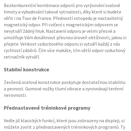
Bezkonkurenční kombinace odporů pro vyrýsování svalové
hmoty a vybudování takové vytrvalosti, díky které si budete
věřit i na Tour de France. Předností rotopedu je nastavitelný
magnetický odpor. Při cvičení s magnetickým odporem se
nevytváří žádný hluk. Nastavení odporu je velmi přesné a
umožňuje Vám dosáhnout přesnou úroveň obtížnosti, jakou si
přejete. Velikost vzduchového odporu si vytváří každý z nás
rychlostí záběrů. Čím více makáte, tím větší odpor vzduchový
setrvačník vytváří.
Stabilní konstrukce
Zesílená ocelová konstrukce poskytuje dostatečnou stabilitu
a pevnost. Gumové nožky tlumí vibrace a vyrovnávají terénní
nerovnosti.
Přednastavené tréninkové programy
Vedle již klasických funkcí, které jsou zobrazeny na displeji, si
můžete zvolit z přednastavených tréninkových programů. Ty