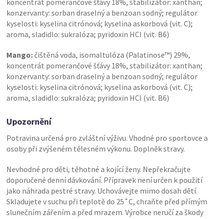
koncentrát pomerančové šťávy 18%, stabilizátor: xanthan;
konzervanty: sorban draselný a benzoan sodný; regulátor
kyselosti: kyselina citrónová; kyselina askorbová (vit. C);
aroma, sladidlo: sukralóza; pyridoxin HCl (vit. B6)
Mango:
čištěná voda, isomaltulóza (Palatinose™) 29%,
koncentrát pomerančové šťávy 18%, stabilizátor: xanthan;
konzervanty: sorban draselný a benzoan sodný; regulátor
kyselosti: kyselina citrónová; kyselina askorbová (vit. C);
aroma, sladidlo: sukralóza; pyridoxin HCl (vit. B6)
Upozornění
Potravina určená pro zvláštní výživu. Vhodné pro sportovce a
osoby při zvýšeném tělesném výkonu. Doplněk stravy.
Nevhodné pro děti, těhotné a kojící ženy. Nepřekračujte
doporučené denní dávkování. Přípravek není určen k použití
jako náhrada pestré stravy. Uchovávejte mimo dosah dětí.
Skladujete v suchu při teplotě do 25˚C, chraňte před přímým
slunečním zářením a před mrazem. Výrobce neručí za škody