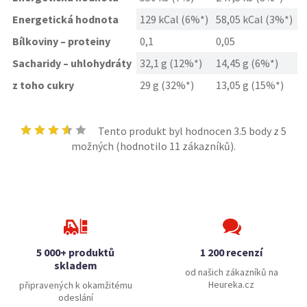
Energetická hodnota
129 kCal (6%*)
58,05 kCal (3%*)
Bílkoviny – proteiny
0,1
0,05
Sacharidy – uhlohydráty
32,1 g (12%*)
14,45 g (6%*)
z toho cukry
29 g (32%*)
13,05 g (15%*)
Tento produkt byl hodnocen
3.5
body z 5
možných (hodnotilo
11
zákazníků).
5 000+ produktů
1 200 recenzí
skladem
od našich zákazníků na
Heureka.cz
připravených k okamžitému
odeslání