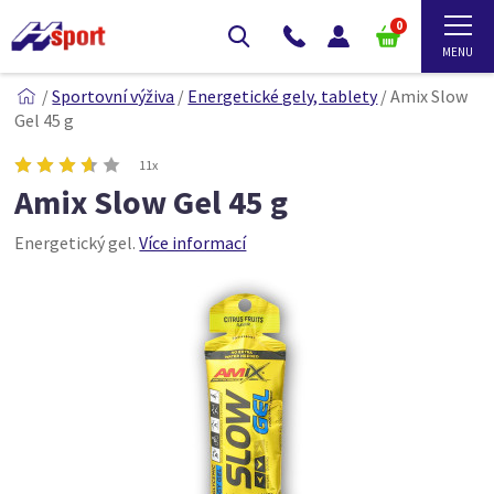
0
/
Sportovní výživa
/
Energetické gely, tablety
/
Amix Slow
Gel 45 g
11x
Amix Slow Gel 45 g
Energetický gel.
Více informací