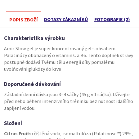
DOTAZY ZÁKAZNÍKŮ
FOTOGRAFIE (2)
POPIS ZBOŽÍ
Charakteristika výrobku
Amix Slow gel je super koncentrovaný gel s obsahem
Palatinózy obohacený o vitamin C a B6. Tento doplněk stravy
postupně dodává Tvému tělu energii díky pomalému
uvolňování glukózy do krve
Doporučené dávkování
Základní denní dávka jsou 3–4 sáčky (45 g v 1 sáčku). Užívejte
před nebo během intenzivního tréninku bez nutnosti dalšího
zapíjení vodou.
Složení
Citrus Fruits:
čištěná voda, isomaltulóza (Palatinose™) 29%,