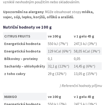
vzniklé nevhodným použitím nebo skladováním.
Upozornění na alergeny
: Může obsahovat stopy
mléka,
vajec, sóji, lepku, korýšů, oříšků a arašídů.
Nutriční hodnoty ve 100 g
CITRUS FRUITS
ve 100 g
v 1 gelu 45 g
Energetická hodnota
550 kJ (7%*)
247,5 kJ (3%*)
Energetická hodnota
129 kCal (6%*)
58,05 kCal (3%*)
Bílkoviny – proteiny
0,1
0,05
Sacharidy – uhlohydráty
32,1 g (12%*)
14,45 g (6%*)
z toho cukry
29 g (32%*)
13,05 g (15%*)
) Referenční hodnoty příjmu
MANGO
ve 100 g
v 1 gelu 45 g
Energetická hodnota
550 kJ (7%)
247,5 kJ (3%*)