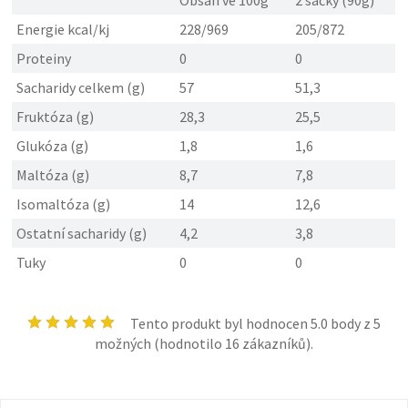
Obsah ve 100g
2 sáčky (90g)
Energie kcal/kj
228/969
205/872
Proteiny
0
0
Sacharidy celkem (g)
57
51,3
Fruktóza (g)
28,3
25,5
Glukóza (g)
1,8
1,6
Maltóza (g)
8,7
7,8
Isomaltóza (g)
14
12,6
Ostatní sacharidy (g)
4,2
3,8
Tuky
0
0
Tento produkt byl hodnocen
5.0
body z 5
možných (hodnotilo
16
zákazníků).