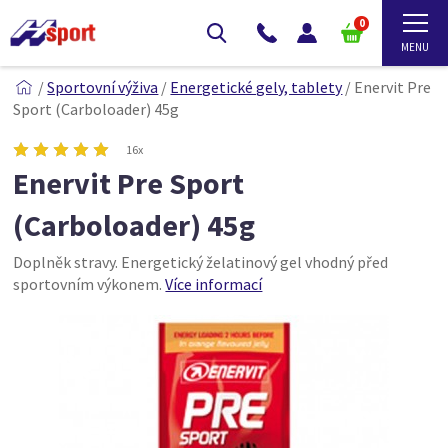
0
/
Sportovní výživa
/
Energetické gely, tablety
/
Enervit Pre
Sport (Carboloader) 45g
16x
Enervit Pre Sport
(Carboloader) 45g
Doplněk stravy. Energetický želatinový gel vhodný před
sportovním výkonem.
Více informací