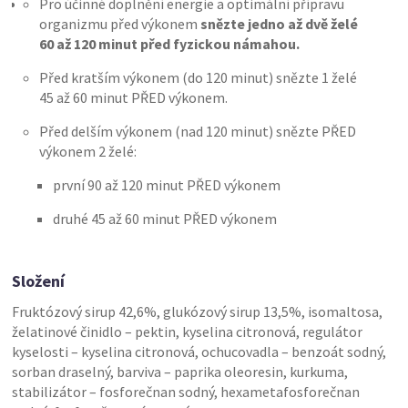
Pro účinné doplnění energie a optimální přípravu
organizmu před výkonem
snězte jedno až dvě želé
60 až 120 minut před fyzickou námahou.
Před kratším výkonem (do 120 minut) snězte 1 želé
45 až 60 minut PŘED výkonem.
Před delším výkonem (nad 120 minut) snězte PŘED
výkonem 2 želé:
první 90 až 120 minut PŘED výkonem
druhé 45 až 60 minut PŘED výkonem
Složení
Fruktózový sirup 42,6%, glukózový sirup 13,5%, isomaltosa,
želatinové činidlo – pektin, kyselina citronová, regulátor
kyselosti – kyselina citronová, ochucovadla – benzoát sodný,
sorban draselný, barviva – paprika oleoresin, kurkuma,
stabilizátor – fosforečnan sodný, hexametafosforečnan