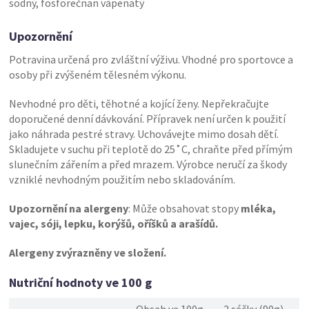
sodný, fosforečnan vápenatý
Upozornění
Potravina určená pro zvláštní výživu. Vhodné pro sportovce a
osoby při zvýšeném tělesném výkonu.
Nevhodné pro děti, těhotné a kojící ženy. Nepřekračujte
doporučené denní dávkování. Přípravek není určen k použití
jako náhrada pestré stravy. Uchovávejte mimo dosah dětí.
Skladujete v suchu při teplotě do 25˚C, chraňte před přímým
slunečním zářením a před mrazem. Výrobce neručí za škody
vzniklé nevhodným použitím nebo skladováním.
Upozornění na alergeny
: Může obsahovat stopy
mléka,
vajec, sóji, lepku, korýšů, oříšků a arašídů.
Alergeny zvýrazněny ve složení.
Nutriční hodnoty ve 100 g