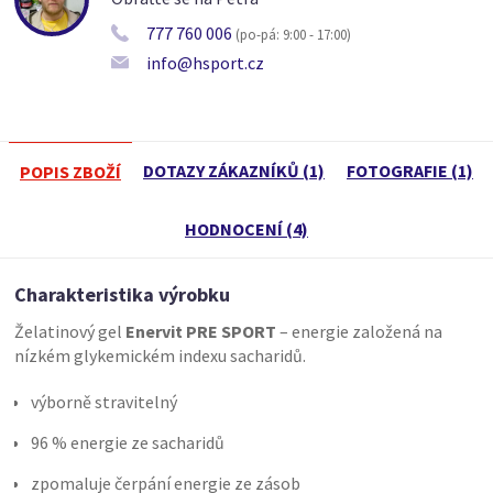
777 760 006
(po-pá: 9:00 - 17:00)
info@hsport.cz
DOTAZY ZÁKAZNÍKŮ (1)
FOTOGRAFIE (1)
POPIS ZBOŽÍ
HODNOCENÍ (4)
Charakteristika výrobku
Želatinový gel
Enervit PRE SPORT
– energie založená na
nízkém glykemickém indexu sacharidů.
výborně stravitelný
96 % energie ze sacharidů
zpomaluje čerpání energie ze zásob