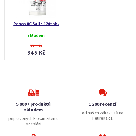
Penco AC Salts 120tob.
skladem
384 Kč
345 Kč
5 000+ produktů
1 200 recenzí
skladem
od našich zákazníků na
Heureka.cz
připravených k okamžitému
odeslání