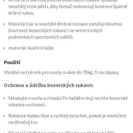
neustálý stisk pěsti, díky čemuž nedovolují boxerovi špatné
držení rukou.
Klasický tvar a neustálé drobné inovace zaručují dlouhou
životnost boxerských rukavic i ve velmi tvrdých
podmínkách sportovních oddílů.
materiál: kvalitní kůže
Použití
Vhodné na trénink pro osoby o váze do 70kg, či na zápasy.
Ochrana a údržba boxerských rukavic
Skladujte v suchu a chladu! Po každém boji nechte boxerské
rukavice uschnout.
Rukavice budou lépe a rychleji vysychat, pokud je navlečete
na dřevěný trn.