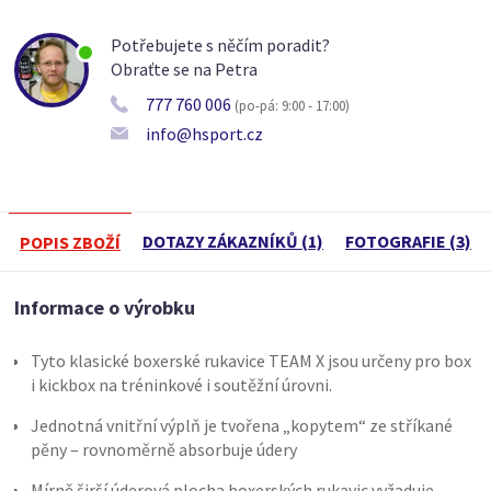
Potřebujete s něčím poradit?
Obraťte se na Petra
777 760 006
(po-pá: 9:00 - 17:00)
info@hsport.cz
DOTAZY ZÁKAZNÍKŮ (1)
FOTOGRAFIE (3)
POPIS ZBOŽÍ
Informace o výrobku
Tyto klasické boxerské rukavice TEAM X jsou určeny pro box
i kickbox na tréninkové i soutěžní úrovni.
Jednotná vnitřní výplň je tvořena „kopytem“ ze stříkané
pěny – rovnoměrně absorbuje údery
Mírně širší úderová plocha boxerských rukavic vyžaduje