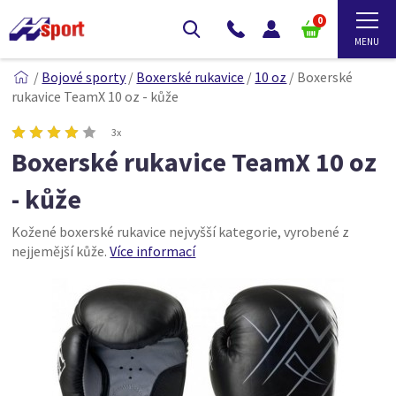
0
/
Bojové sporty
/
Boxerské rukavice
/
10 oz
/
Boxerské
rukavice TeamX 10 oz - kůže
3x
Boxerské rukavice TeamX 10 oz
- kůže
Kožené boxerské rukavice nejvyšší kategorie, vyrobené z
nejjemější kůže.
Více informací