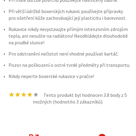
Při malé údržbě povrchu používejte navlhčený hadřík.
Při větší údržbě boxerských rukavic používejte přípravky
pro ošetření kůže zachovávající její plasticitu i barevnost.
Rukavice nikdy nevystavujte přímým intenzivním zdrojům
tepla, ani nesušte na radiátoru! Neodkládejte dlouhodobě
na prudké slunce!
Pro odstranění nečistot není vhodné používat kartáč.
Pozor na poškození o ostré tvrdé předměty při transportu.
Nikdy neperte boxerské rukavice v pračce!
Tento produkt byl hodnocen
3.8
body z 5
možných (hodnotilo
3
zákazníků).