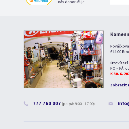
nás doporučuje
Kamenná
Nováčkova
614 00 Brn
Otevírací
PO – PÁ: o
K 30. 6. 2
Zobrazit 
777 760 007
info
(po-pá: 9:00 - 17:00)