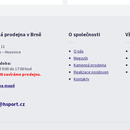
 prodejna v Brně
O společnosti
V
 11
O nás
o – Husovice
Magazín
 doba:
Kamenná prodejna
d 9:00 do 17:00 hod
Realizace posiloven
026 zavíráme prodejnu.
Kontakty
na mapě
@hsport.cz