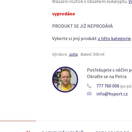
Masážní roztok s obsahem eukalyptu.
V
vyprodáno
PRODUKT SE JIŽ NEPRODÁVÁ
Vyberte si jiný produkt
z této kategorie
.
Výrobce:
Jutta
Balení:
500 ml
Potřebujete s něčím p
Obraťte se na Petra
777 760 006
(po-pá: 
info@hsport.cz