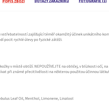
DOTAZY ZÁKAZNÍKŮ
FOTOGRAFIE (1)
POPIS ZBOŽÍ
u vstřebatelností zajišťující téměř okamžitý účinek unikátního ko
pocit rychlé úlevy po fyzické zátěži.
ožky v místě obtíží. NEPOUŽÍVEJTE na obličej, v blízkosti očí, na
t při známé přecitlivělosti na některou použitou účinnou látku! N
obulus Leaf Oil, Menthol, Limonene, Linalool