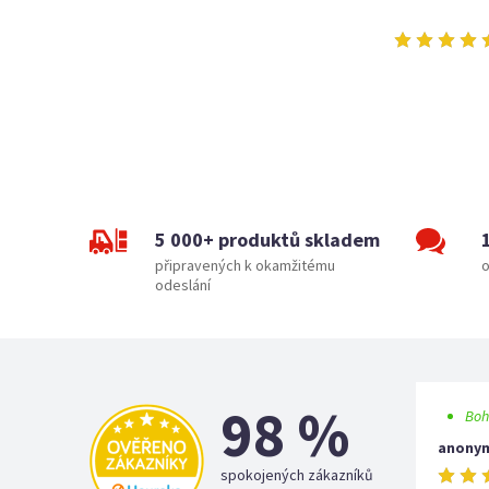
5 000+ produktů skladem
připravených k okamžitému
o
odeslání
98 %
Boh
anony
spokojených zákazníků