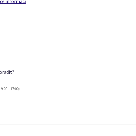
íce informací
oradit?
9:00 - 17:00)