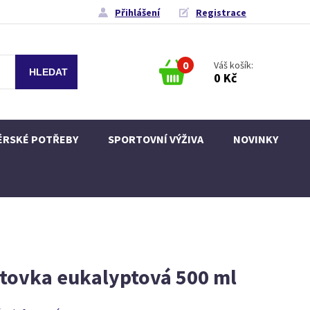
Přihlášení
Registrace
0
Váš košík:
0 Kč
ÉRSKÉ POTŘEBY
SPORTOVNÍ VÝŽIVA
NOVINKY
tovka eukalyptová 500 ml