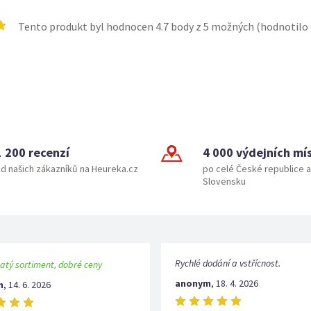
Tento produkt byl hodnocen
4.7
body z 5 možných (hodnotilo
1 200 recenzí
4 000 výdejních mí
d našich zákazníků na Heureka.cz
po celé České republice a
Slovensku
Rychlé dodání a vstřícnost.
atý sortiment, dobré ceny
anonym
,
18. 4. 2026
m
,
14. 6. 2026