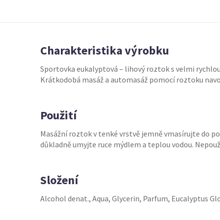
Charakteristika výrobku
Sportovka eukalyptová – lihový roztok s velmi rychlo
Krátkodobá masáž a automasáž pomocí roztoku navodí 
Použití
Masážní roztok v tenké vrstvě jemně vmasírujte do pok
důkladně umyjte ruce mýdlem a teplou vodou. Nepoužíva
Složení
Alcohol denat., Aqua, Glycerin, Parfum, Eucalyptus Gl