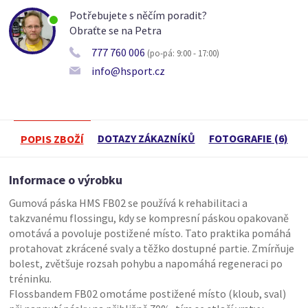
Potřebujete s něčím poradit?
Obraťte se na Petra
777 760 006
(po-pá: 9:00 - 17:00)
info@hsport.cz
DOTAZY ZÁKAZNÍKŮ
FOTOGRAFIE (6)
POPIS ZBOŽÍ
Informace o výrobku
Gumová páska HMS FB02 se používá k rehabilitaci a
takzvanému flossingu, kdy se kompresní páskou opakovaně
omotává a povoluje postižené místo. Tato praktika pomáhá
protahovat zkrácené svaly a těžko dostupné partie. Zmírňuje
bolest, zvětšuje rozsah pohybu a napomáhá regeneraci po
tréninku.
Flossbandem FB02 omotáme postižené místo (kloub, sval)