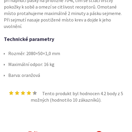
při napnutí pásky na přibližně 70%, tím se stlačí vrstvy
pokožky k sobě a omezí se citlivost receptorů. Omotané
místo protahujeme maximálně 2 minuty a pásku sejmeme.
Při sejmutí nasaje postižené místo krev a dojde k jeho
uvolnění.
Technické parametry
Rozměr: 2080×50×1,0 mm
Maximální odpor: 16 kg
Barva: oranžová
Tento produkt byl hodnocen
4.2
body z 5
možných (hodnotilo
10
zákazníků).