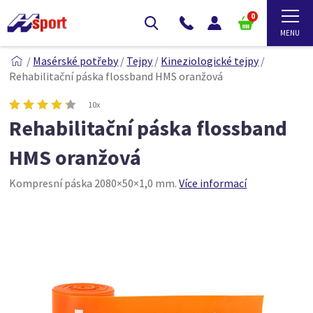
0
/
Masérské potřeby
/
Tejpy
/
Kineziologické tejpy
/
Rehabilitační páska flossband HMS oranžová
10x
Rehabilitační páska flossband
HMS oranžová
Kompresní páska 2080×50×1,0 mm.
Více informací